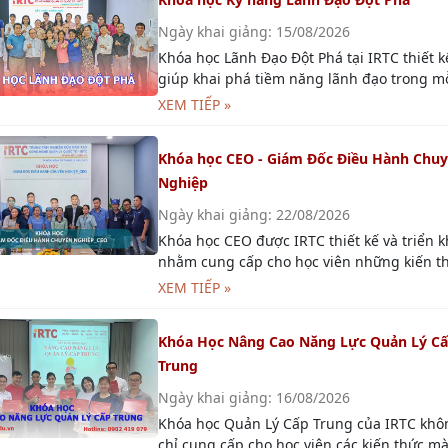
còn giúp học viên phát triển các kỹ năng c
XEM TIẾP »
có để trở thành nhà quản lý xuất sắc, góp
phần vào thành công của doanh nghiệp.
Khóa học Kỹ Năng Lãnh Đạo Theo Tình
Huống
Ngày khai giảng: 15/08/2026
Khóa học Kỹ Năng Lãnh Đạo Theo Tình Hu
cung cấp cho người học khả năng chọn lự
phong cách lãnh đạo phù hợp từng thời đ
XEM TIẾP »
để đem lại hiệu quả tốt nhất
Khóa học Kỹ Năng Giám Sát Công việc Hi
quả
Ngày khai giảng: 20/08/2026
Khóa đào tạo Kỹ năng giám sát công việc g
học viên hiểu được ý nghĩa và tầm quan tr
của việc giám sát cũng như đào tạo cho họ
XEM TIẾP »
viên những kỹ năng, cách thức và phong c
phù hợp để có thể triển khai giám sát tại
Khóa Học Kỹ Năng Giao Tiếp Chuyên Ngh
doanh nghiệp một cách hiệu quả nhất.