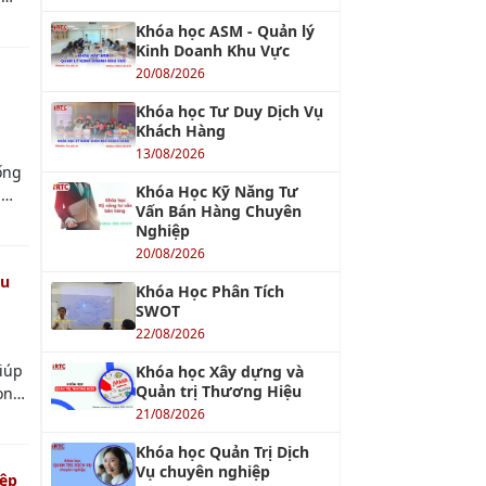
Khóa học Kỹ năng Giao
g
tiếp trong Kinh doanh
p
Chuyên nghiệp
uan
14/08/2026
y
Khóa học Thái độ Phục vụ
g
Khách hàng
13/08/2026
Khóa học Dịch vụ Khách
hàng Cao cấp
g bị
13/08/2026
KHÓA QUẢN TRỊ NHÂN SỰ
a cả
học
Khóa học Kỹ Năng Đào
ại
ỹ
Tạo Nhân Viên
 sự
20/08/2026
 của
Khóa Học Kỹ Năng Quản
một
và
Lý Con Người
a
22/08/2026