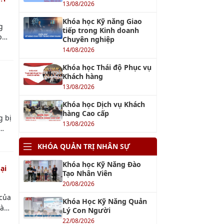
Khóa Học Giám Đốc Nhân
Sự Chuyên Nghiệp
29/08/2026
Khóa Học Quản Trị Nhân
Sự 4.0
và
22/08/2026
t
 ro.
Khóa Học Hành Chính
Nhân Sự Chuyên Nghiệp
22/08/2026
Khóa học Kỹ Năng Tạo
Động Lực Cho Nhân Viên
13/08/2026
Khóa học Kỹ Năng Soạn
Thảo Văn Bản Hành Chính
14/08/2026
và
Khóa học Xây Dựng
t
Khung Năng Lực Nhân
 ro.
Sự
20/08/2026