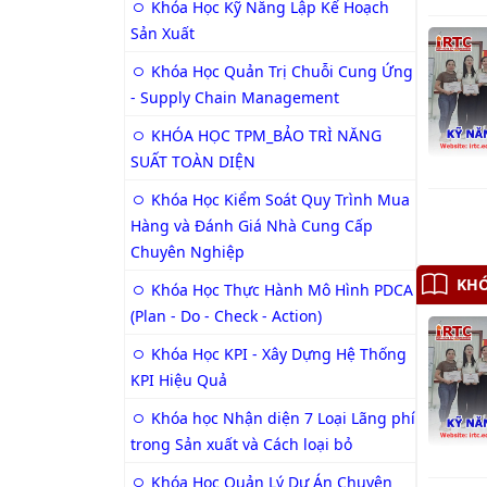
Khóa Học Kỹ Năng Lập Kế Hoạch
Sản Xuất
Khóa Học Quản Trị Chuỗi Cung Ứng
- Supply Chain Management
KHÓA HỌC TPM_BẢO TRÌ NĂNG
SUẤT TOÀN DIỆN
Khóa Học Kiểm Soát Quy Trình Mua
Hàng và Đánh Giá Nhà Cung Cấp
Chuyên Nghiệp
Khóa Học Thực Hành Mô Hình PDCA
(Plan - Do - Check - Action)
Khóa Học KPI - Xây Dựng Hệ Thống
KPI Hiệu Quả
Khóa học Nhận diện 7 Loại Lãng phí
trong Sản xuất và Cách loại bỏ
Khóa Học Quản Lý Dự Án Chuyên