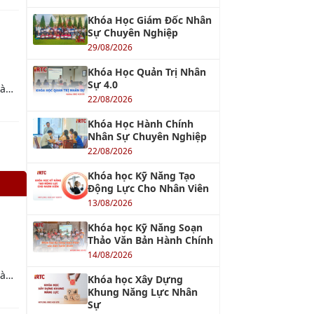
ối
Khóa học Xây dựng Đội
Ngũ Kế Thừa
13/08/2026
Khóa học Kỹ năng Kích
h
hoạt Năng suất Nhân
quả
viên
13/08/2026
KHÓA AI
Khóa học Tối ưu hóa
 do
Quản lý Sản xuất với Chat
cách
GPT
ệc
13/08/2026
rong
Khóa học ChatGPT - Tối
ưu hóa công việc với
h
ChatGPT
13/08/2026
Khóa học AI Marketing
15/08/2026