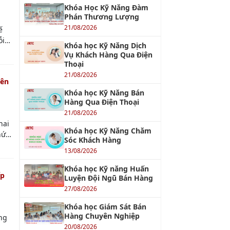
ần
Khóa học ASM - Quản lý
Kinh Doanh Khu Vực
20/08/2026
Khóa học Tư Duy Dịch Vụ
Khách Hàng
13/08/2026
ống
Khóa Học Kỹ Năng Tư
a
Vấn Bán Hàng Chuyên
iểm
Nghiệp
20/08/2026
ệu
Khóa Học Phân Tích
SWOT
22/08/2026
iúp
Khóa học Xây dựng và
Quản trị Thương Hiệu
ọng
21/08/2026
c
ách
Khóa học Quản Trị Dịch
Vụ chuyên nghiệp
iệp
13/08/2026