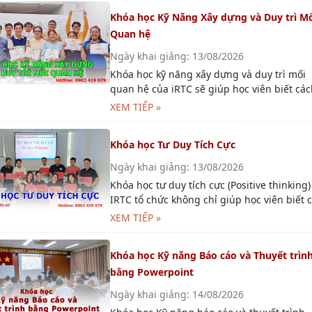
bằng PowerPoint của IRTC sẽ giúp học viên
thể tự xây dựng bài thuyết trình một cách
XEM TIẾP »
chuyên nghiệp và thuyết trình trước đám 
một cách lôi cuốn.
Khóa học Kỹ Năng Lập Kế Hoạch Chuyên
Nghiệp
Ngày khai giảng: 14/08/2026
Khóa học Kỹ Năng Lập Kế Hoạch do đào tạ
không chỉ giúp học viên phát triển năng lự
lập kế hoạch của cá nhân mà còn tập trun
XEM TIẾP »
vào ứng dụng các kiến thức được học vào 
trường thực tế.
Khóa học Kỹ năng Viết Báo Cáo chuyên
nghiệp
Ngày khai giảng: 14/08/2026
Khóa học kỹ năng viết báo cáo do IRTC tổ 
không chỉ giúp học viên biên soạn nội dun
trong báo cáo mà còn giúp học viên có cái
XEM TIẾP »
nhìn đúng hơn về báo cáo, từ đó có thể viế
báo cáo chuyên nghiệp hơn, giúp nâng tầ