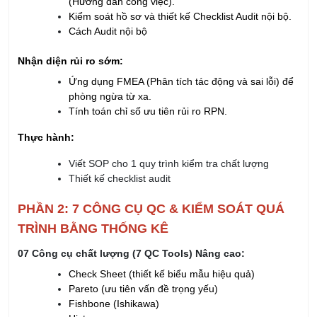
(Hướng dẫn công việc).
Kiểm soát hồ sơ và thiết kế Checklist Audit nội bộ.
Cách Audit nội bộ
Nhận diện rủi ro sớm:
Ứng dụng FMEA (Phân tích tác động và sai lỗi) để
phòng ngừa từ xa.
Tính toán chỉ số ưu tiên rủi ro RPN.
Thực hành:
Viết SOP cho 1 quy trình kiểm tra chất lượng
Thiết kế checklist audit
PHẦN 2: 7 CÔNG CỤ QC & KIỂM SOÁT QUÁ
TRÌNH BẰNG THỐNG KÊ
07 Công cụ chất lượng (7 QC Tools) Nâng cao:
Check Sheet (thiết kế biểu mẫu hiệu quả)
Pareto (ưu tiên vấn đề trọng yếu)
Fishbone (Ishikawa)