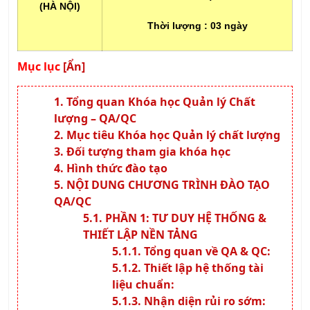
(HÀ NỘI)
Thời lượng :
03 ngày
Mục lục
[Ẩn]
Tổng quan Khóa học Quản lý Chất
lượng – QA/QC
Mục tiêu Khóa học Quản lý chất lượng
Đối tượng tham gia khóa học
Hình thức đào tạo
NỘI DUNG CHƯƠNG TRÌNH ĐÀO TẠO
QA/QC
PHẦN 1: TƯ DUY HỆ THỐNG &
THIẾT LẬP NỀN TẢNG
Tổng quan về QA & QC:
Thiết lập hệ thống tài
liệu chuẩn:
Nhận diện rủi ro sớm: