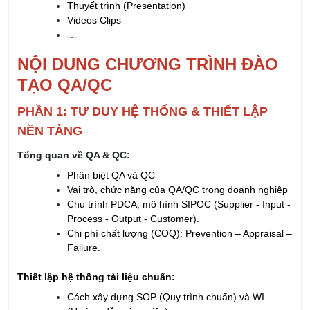
Thuyết trình (Presentation)
Videos Clips
…
NỘI DUNG CHƯƠNG TRÌNH ĐÀO
TẠO QA/QC
PHẦN 1: TƯ DUY HỆ THỐNG & THIẾT LẬP
NỀN TẢNG
Tổng quan về QA & QC:
Phân biệt QA và QC
Vai trò, chức năng của QA/QC trong doanh nghiệp
Chu trình PDCA, mô hình SIPOC (Supplier - Input -
Process - Output - Customer).
Chi phí chất lượng (COQ): Prevention – Appraisal –
Failure.
Thiết lập hệ thống tài liệu chuẩn:
Cách xây dựng SOP (Quy trình chuẩn) và WI