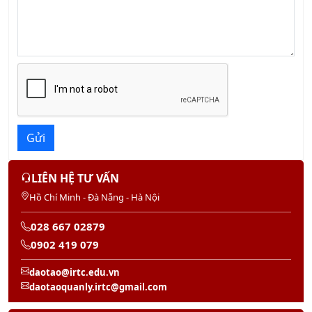
Gửi
LIÊN HỆ TƯ VẤN
Hồ Chí Minh - Đà Nẵng - Hà Nội
028 667 02879
0902 419 079
daotao@irtc.edu.vn
daotaoquanly.irtc@gmail.com