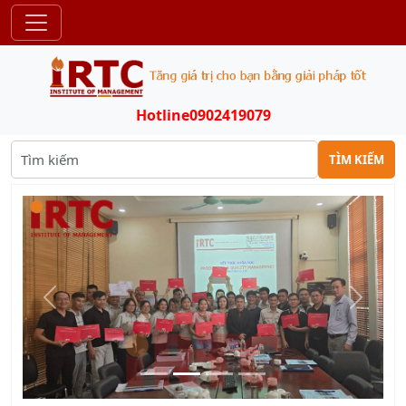
Hotline
0902419079
TÌM KIẾM
Trước
Sau