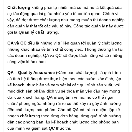
Chất lượng
không phải tự nhiên mà có mà nó là kết quả của
sự tác động qua lại giữa nhiều yếu tố có liên quan. Chính vì
vậy, để đạt được chất lượng như mong muốn thì doanh nghiệp
cần quản lý thật tốt các yếu tố này. Công tác quản lý này được
gọi là
Quản lý chất lượng
.
QA và QC
đều là những vị trí liên quan tới quản lý chất lượng
nhưng khác nhau về tính chất công việc. Thông thường thì tại
các doanh nghiệp, QA và QC sẽ được tách riêng và có những
công việc khác nhau.
QA – Quality Assurance
(Đảm bảo chất lượng): là quá trình
có tính hệ thống được thực hiện theo các bước: xác định, lập
kế hoạch, thực hiện và xem xét lại các qui trình sản xuất, với
mục đích sản phẩm/ dịch vụ sẽ thõa mãn yêu cầu hay mong
đợi của khách hàng.
QA
mang tính vĩ mô, nó có thể ngăn
chặn/ phòng ngừa những rủi ro có thể xảy ra gây ảnh hưởng
đến chất lượng sản phẩm. Cán bộ
QA
có trách nhiệm lập kế
hoạch chất lượng theo từng đơn hàng, từng quá trình hướng
dẫn các phòng ban lập kế hoạch chất lượng cho phòng ban
của mình và giám sát
QC
thực thi.