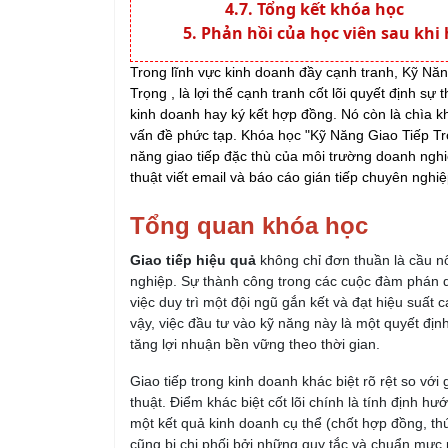
Tổng kết khóa học
Phản hồi của học viên sau khi
Trong lĩnh vực kinh doanh đầy cạnh tranh, Kỹ Nă
Trọng , là lợi thế cạnh tranh cốt lõi quyết định sự
kinh doanh hay ký kết hợp đồng. Nó còn là chìa k
vấn đề phức tạp. Khóa học "Kỹ Năng Giao Tiếp Tro
năng giao tiếp đặc thù của môi trường doanh nghi
thuật viết email và báo cáo gián tiếp chuyên nghiệ
Tổng quan khóa học
Giao tiếp hiệu quả
không chỉ đơn thuần là cầu n
nghiệp. Sự thành công trong các cuộc đàm phán q
việc duy trì một đội ngũ gắn kết và đạt hiệu suất 
vậy, việc đầu tư vào kỹ năng này là một quyết định
tăng lợi nhuận bền vững theo thời gian.
Giao tiếp trong kinh doanh khác biệt rõ rệt so với
thuật. Điểm khác biệt cốt lõi chính là tính định h
một kết quả kinh doanh cụ thể (chốt hợp đồng, thú
cũng bị chi phối bởi những quy tắc và chuẩn mực 