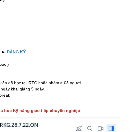
ty ►
ĐĂNG KÝ
buổi)
iên đã học tại iRTC hoặc nhóm ≥ 03 người
ngày khai giảng 5 ngày.
 break
óa học Kỹ năng giao tiếp chuyên nghiệp