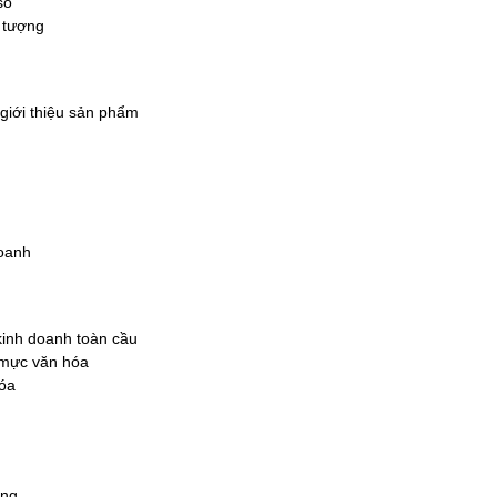
số
 tượng
 giới thiệu sản phẩm
doanh
 kinh doanh toàn cầu
n mực văn hóa
óa
àng