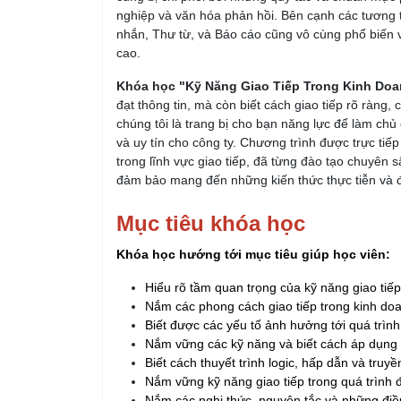
nghiệp và văn hóa phản hồi. Bên cạnh các tương tác
nhắn, Thư từ, và Báo cáo cũng vô cùng phổ biến v
cao.
Khóa học "Kỹ Năng Giao Tiếp Trong Kinh Do
đạt thông tin, mà còn biết cách giao tiếp rõ ràng
chúng tôi là trang bị cho bạn năng lực để làm chủ
và uy tín cho công ty. Chương trình được trực tiế
trong lĩnh vực giao tiếp, đã từng đào tạo chuyên
đảm bảo mang đến những kiến thức thực tiễn và 
Mục tiêu khóa học
Khóa học hướng tới mục tiêu giúp học viên:
Hiểu rõ tầm quan trọng của kỹ năng giao tiế
Nắm các phong cách giao tiếp trong kinh do
Biết được các yếu tố ảnh hưởng tới quá trình
Nắm vững các kỹ năng và biết cách áp dụng h
Biết cách thuyết trình logic, hấp dẫn và truy
Nắm vững kỹ năng giao tiếp trong quá trình
Nắm các nghi thức, nguyên tắc và những điều