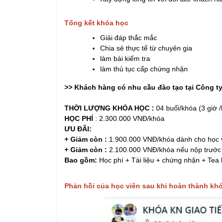
Tổng kết khóa học
Giải đáp thắc mắc
Chia sẻ thực tế từ chuyên gia
làm bài kiểm tra
làm thủ tục cấp chứng nhận
>> Khách hàng
có nhu cầu đào tạo tại Công 
THỜI LƯỢNG KHÓA HỌC :
04 buổi/khóa (3 giờ /
HỌC PHÍ
: 2.300.000 VNĐ/khóa
ƯU ĐÃI:
+ Giảm còn :
1.900.000 VNĐ/khóa dành cho học v
+ Giảm còn :
2.100.000 VNĐ/khóa nếu nộp trước 
Bao gồm:
Học phí + Tài liệu + chứng nhận + Tea
Phản hồi của học viên sau khi hoàn thành kh