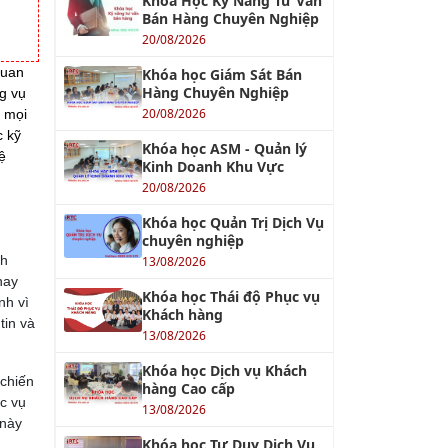
Khóa Học Kỹ Năng Tư Vấn
Bán Hàng Chuyên Nghiệp
20/08/2026
Quan
Khóa học Giám Sát Bán
Hàng Chuyên Nghiệp
ng vụ
20/08/2026
g mọi
c kỹ
Khóa học ASM - Quản lý
ệ
Kinh Doanh Khu Vực
20/08/2026
Khóa học Quản Trị Dịch Vụ
chuyên nghiệp
nh
13/08/2026
hay
Khóa học Thái độ Phục vụ
nh vì
Khách hàng
tin và
13/08/2026
Khóa học Dịch vụ Khách
 chiến
hàng Cao cấp
ục vụ
13/08/2026
 này
Khóa học Tư Duy Dịch Vụ