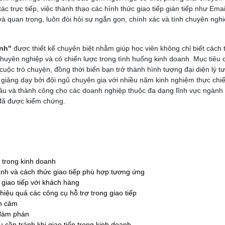
 trực tiếp, việc thành thạo các hình thức giao tiếp gián tiếp như Email
à quan trọng, luôn đòi hỏi sự ngắn gọn, chính xác và tính chuyên ngh
anh"
được thiết kế chuyên biệt nhằm giúp học viên không chỉ biết cách 
, chuyên nghiệp và có chiến lược trong tình huống kinh doanh. Mục tiêu 
 cuộc trò chuyện, đồng thời biến bạn trở thành hình tượng đại diện lý t
p giảng dạy bởi đội ngũ chuyên gia với nhiều năm kinh nghiệm thực chi
 sâu và thành công cho các doanh nghiệp thuộc đa dạng lĩnh vực ngành
đã được kiểm chứng.
p trong kinh doanh
anh và cách thức giao tiếp phù hợp tương ứng
 giao tiếp với khách hàng
iệu quả các công cụ hỗ trợ trong giao tiếp
ền cảm
 đàm phán
 cần tránh khi giao tiếp trong kinh doanh