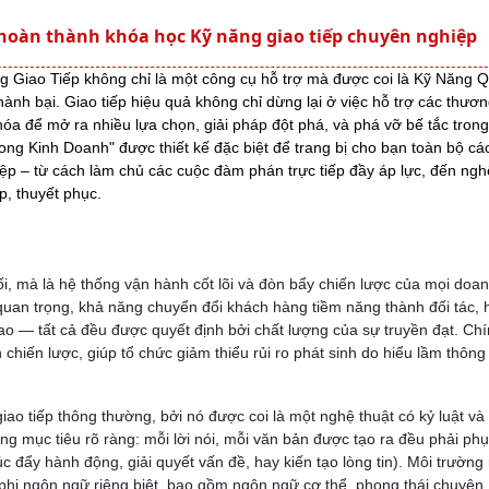
 hoàn thành khóa học Kỹ năng giao tiếp chuyên nghiệp
ng Giao Tiếp không chỉ là một công cụ hỗ trợ mà được coi là Kỹ Năng 
 thành bại. Giao tiếp hiệu quả không chỉ dừng lại ở việc hỗ trợ các thươ
hóa để mở ra nhiều lựa chọn, giải pháp đột phá, và phá vỡ bế tắc tron
ng Kinh Doanh" được thiết kế đặc biệt để trang bị cho bạn toàn bộ cá
ệp – từ cách làm chủ các cuộc đàm phán trực tiếp đầy áp lực, đến ngh
p, thuyết phục.
ối, mà là hệ thống vận hành cốt lõi và đòn bẩy chiến lược của mọi doa
uan trọng, khả năng chuyển đổi khách hàng tiềm năng thành đối tác, 
cao — tất cả đều được quyết định bởi chất lượng của sự truyền đạt. Chí
 chiến lược, giúp tổ chức giảm thiểu rủi ro phát sinh do hiểu lầm thông 
 giao tiếp thông thường, bởi nó được coi là một nghệ thuật có kỷ luật và
ướng mục tiêu rõ ràng: mỗi lời nói, mỗi văn bản được tạo ra đều phải ph
c đẩy hành động, giải quyết vấn đề, hay kiến tạo lòng tin). Môi trường
phi ngôn ngữ riêng biệt, bao gồm ngôn ngữ cơ thể, phong thái chuyên