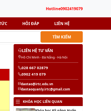
Hotline
0902419079
 TỨC
HỎI ĐÁP
LIÊN HỆ
TÌM KIẾM
LIÊN HỆ TƯ VẤN
Hồ Chí Minh - Đà Nẵng - Hà Nội
028 667 02879
0902 419 079
daotao@irtc.edu.vn
daotaoquanly.irtc@gmail.com
KHÓA HỌC LIÊN QUAN
Khóa học Kỹ năng Huấn