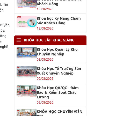
Khách Hàng
, Tin
13/08/2026
iệp
Khóa học Kỹ Năng Chăm
Sóc Khách Hàng
truyền
13/08/2026
của
ưởng
KHÓA HỌC SẮP KHAI GIẢNG
ến
 nghề,
Khóa Học Quản Lý Kho
Chuyên Nghiệp
08/08/2026
Khóa Học Tổ Trưởng Sản
Xuất Chuyên Nghiệp
09/08/2026
Khóa Học QA/QC - Đảm
Bảo & Kiểm Soát Chất
Lượng
09/08/2026
KHÓA HỌC CHUYÊN VIÊN