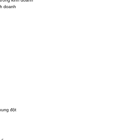
trong kinh doanh
nh doanh
 xung đột