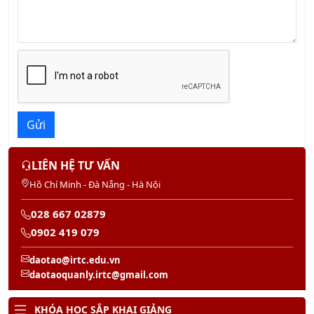
Gửi
LIÊN HỆ TƯ VẤN
Hồ Chí Minh - Đà Nẵng - Hà Nội
028 667 02879
0902 419 079
daotao@irtc.edu.vn
daotaoquanly.irtc@gmail.com
KHÓA HỌC SẮP KHAI GIẢNG