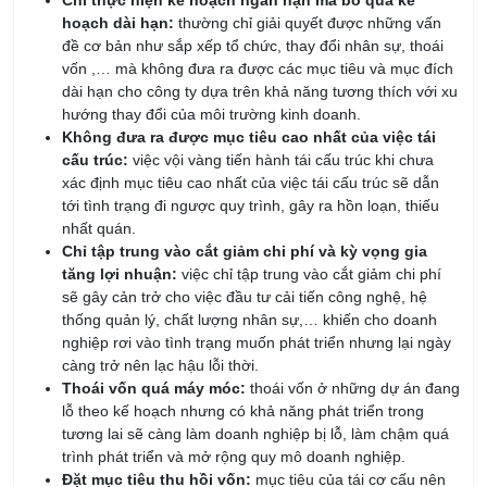
Chỉ thực hiện kế hoạch ngắn hạn mà bỏ qua kế
hoạch dài hạn:
thường chỉ giải quyết được những vấn
đề cơ bản như sắp xếp tổ chức, thay đổi nhân sự, thoái
vốn ,… mà không đưa ra được các mục tiêu và mục đích
dài hạn cho công ty dựa trên khả năng tương thích với xu
hướng thay đổi của môi trường kinh doanh.
Không đưa ra được mục tiêu cao nhất của việc tái
cấu trúc:
việc vội vàng tiến hành tái cấu trúc khi chưa
xác định mục tiêu cao nhất của việc tái cấu trúc sẽ dẫn
tới tình trạng đi ngược quy trình, gây ra hồn loạn, thiếu
nhất quán.
Chỉ tập trung vào cắt giảm chi phí và kỳ vọng gia
tăng lợi nhuận:
việc chỉ tập trung vào cắt giảm chi phí
sẽ gây cản trở cho việc đầu tư cải tiến công nghệ, hệ
thống quản lý, chất lượng nhân sự,… khiến cho doanh
nghiệp rơi vào tình trạng muốn phát triển nhưng lại ngày
càng trở nên lạc hậu lỗi thời.
Thoái vốn quá máy móc:
thoái vốn ở những dự án đang
lỗ theo kế hoạch nhưng có khả năng phát triển trong
tương lai sẽ càng làm doanh nghiệp bị lỗ, làm chậm quá
trình phát triển và mở rộng quy mô doanh nghiệp.
Đặt mục tiêu thu hồi vốn:
mục tiêu của tái cơ cấu nên