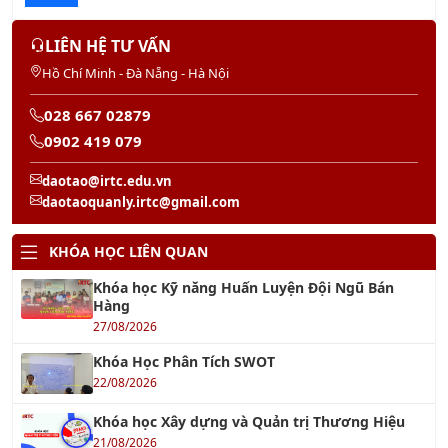
LIÊN HỆ TƯ VẤN
Hồ Chí Minh - Đà Nẵng - Hà Nội
028 667 02879
0902 419 079
daotao@irtc.edu.vn
daotaoquanly.irtc@gmail.com
KHÓA HỌC LIÊN QUAN
Khóa học Kỹ năng Huấn Luyện Đội Ngũ Bán
Hàng
27/08/2026
Khóa Học Phân Tích SWOT
22/08/2026
Khóa học Xây dựng và Quản trị Thương Hiệu
21/08/2026