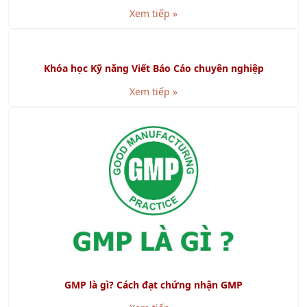
Khóa học RCM - Bảo Trì Dựa Trên Độ Tin Cậy
Xem tiếp »