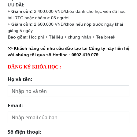
ƯU ĐÃI:
+ Giảm còn:
2.400.000 VNĐ/khóa dành cho học viên đã học
tại iRTC hoặc nhóm ≥ 03 người
+ Giảm còn:
2.600.000 VNĐ/khóa nếu nộp trước ngày khai
giảng 5 ngày.
Bao gồm:
Học phí + Tài liệu + chứng nhận + Tea break
>> Khách hàng
có nhu cầu đào tạo tại Công ty hãy liên hệ
với chúng tôi qua số Hotline : 0902 419 079
ĐĂNG KÝ KHÓA HỌC :
Họ và tên:
Email:
Số điện thoại: