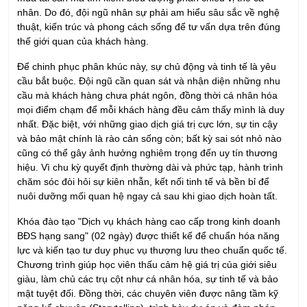
nhân. Do đó, đội ngũ nhân sự phải am hiểu sâu sắc về nghệ
thuật, kiến trúc và phong cách sống để tư vấn dựa trên đúng
thế giới quan của khách hàng.
Để chinh phục phân khúc này, sự chủ động và tinh tế là yêu
cầu bắt buộc. Đội ngũ cần quan sát và nhận diện những nhu
cầu mà khách hàng chưa phát ngôn, đồng thời cá nhân hóa
mọi điểm chạm để mỗi khách hàng đều cảm thấy mình là duy
nhất. Đặc biệt, với những giao dịch giá trị cực lớn, sự tin cậy
và bảo mật chính là rào cản sống còn; bất kỳ sai sót nhỏ nào
cũng có thể gây ảnh hưởng nghiêm trọng đến uy tín thương
hiệu. Vì chu kỳ quyết định thường dài và phức tạp, hành trình
chăm sóc đòi hỏi sự kiên nhẫn, kết nối tinh tế và bền bỉ để
nuôi dưỡng mối quan hệ ngay cả sau khi giao dịch hoàn tất.
Khóa đào tạo "Dịch vụ khách hàng cao cấp trong kinh doanh
BĐS hạng sang" (02 ngày) được thiết kế để chuẩn hóa năng
lực và kiến tạo tư duy phục vụ thượng lưu theo chuẩn quốc tế.
Chương trình giúp học viên thấu cảm hệ giá trị của giới siêu
giàu, làm chủ các trụ cột như cá nhân hóa, sự tinh tế và bảo
mật tuyệt đối. Đồng thời, các chuyên viên được nâng tầm kỹ