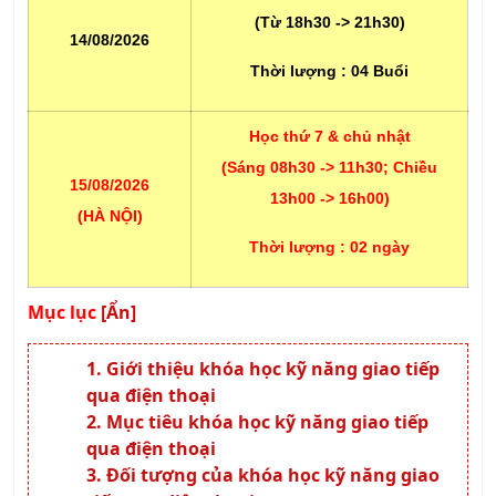
(Từ 18h30 -> 21h30)
14/08/2026
Thời lượng :
04 Buổi
Học thứ 7 & chủ nhật
(Sáng 08h30 -> 11h30; Chiều
15/08/2026
13h00 -> 16h00)
(HÀ NỘI)
Thời lượng :
02 ngày
Mục lục
[Ẩn]
Giới thiệu khóa học kỹ năng giao tiếp
qua điện thoại
Mục tiêu khóa học kỹ năng giao tiếp
qua điện thoại
Đối tượng của khóa học kỹ năng giao