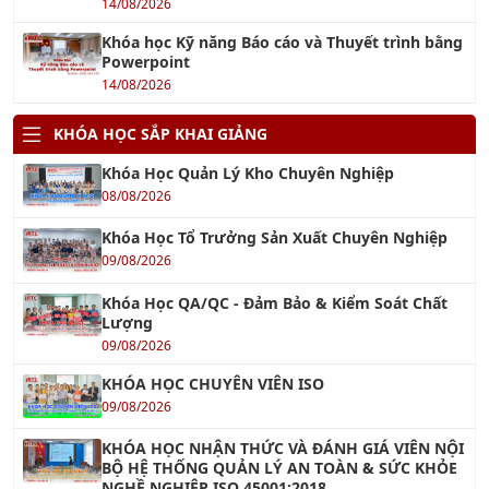
14/08/2026
Khóa học Kỹ năng Báo cáo và Thuyết trình bằng
Powerpoint
14/08/2026
KHÓA HỌC SẮP KHAI GIẢNG
Khóa Học Quản Lý Kho Chuyên Nghiệp
08/08/2026
Khóa Học Tổ Trưởng Sản Xuất Chuyên Nghiệp
09/08/2026
Khóa Học QA/QC - Đảm Bảo & Kiểm Soát Chất
Lượng
09/08/2026
KHÓA HỌC CHUYÊN VIÊN ISO
09/08/2026
KHÓA HỌC NHẬN THỨC VÀ ĐÁNH GIÁ VIÊN NỘI
BỘ HỆ THỐNG QUẢN LÝ AN TOÀN & SỨC KHỎE
NGHỀ NGHIỆP ISO 45001:2018