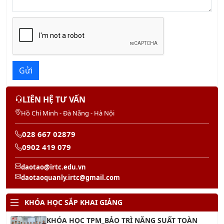
Gửi
LIÊN HỆ TƯ VẤN
Hồ Chí Minh - Đà Nẵng - Hà Nội
028 667 02879
0902 419 079
daotao@irtc.edu.vn
daotaoquanly.irtc@gmail.com
KHÓA HỌC SẮP KHAI GIẢNG
KHÓA HỌC TPM_BẢO TRÌ NĂNG SUẤT TOÀN