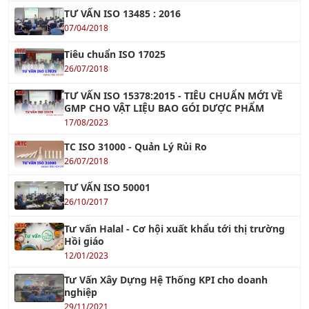
Tiêu chuẩn ISO 17025
26/07/2018
TƯ VẤN ISO 15378:2015 - TIÊU CHUẨN MỚI VỀ
GMP CHO VẬT LIỆU BAO GÓI DƯỢC PHẨM
17/08/2023
TC ISO 31000 - Quản Lý Rủi Ro
26/07/2018
TƯ VẤN ISO 50001
26/10/2017
Tư vấn Halal - Cơ hội xuất khẩu tới thị trường
Hồi giáo
12/01/2023
Tư Vấn Xây Dựng Hệ Thống KPI cho doanh
nghiệp
29/11/2021
TƯ VẤN TÁI CẤU TRÚC DOANH NGHIỆP