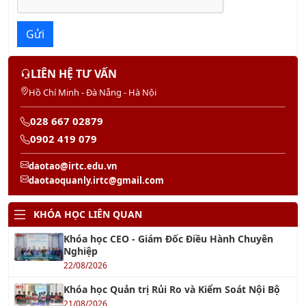
Gửi
LIÊN HỆ TƯ VẤN
Hồ Chí Minh - Đà Nẵng - Hà Nội
028 667 02879
0902 419 079
daotao@irtc.edu.vn
daotaoquanly.irtc@gmail.com
KHÓA HỌC LIÊN QUAN
Khóa học CEO - Giám Đốc Điều Hành Chuyên
Nghiệp
22/08/2026
Khóa học Quản trị Rủi Ro và Kiểm Soát Nội Bộ
21/08/2026
Khóa học Kỹ năng Xây Dựng Quy Trình Nghiệp