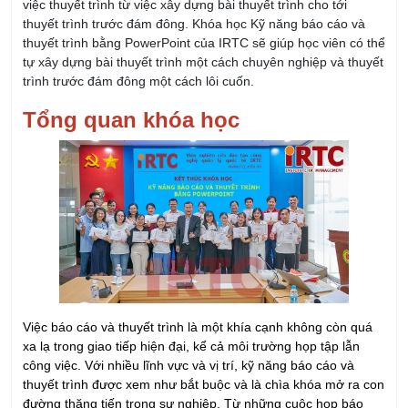
thuyết trình bằng PowerPoint của IRTC sẽ giúp học viên có thể
tự xây dựng bài thuyết trình một cách chuyên nghiệp và thuyết
trình trước đám đông một cách lôi cuốn.
Tổng quan khóa học
Việc báo cáo và thuyết trình là một khía cạnh không còn quá
xa lạ trong giao tiếp hiện đại, kể cả môi trường họp tập lẫn
công việc. Với nhiều lĩnh vực và vị trí, kỹ năng báo cáo và
thuyết trình được xem như bắt buộc và là chìa khóa mở ra con
đường thăng tiến trong sự nghiệp. Từ những cuộc họp báo
cáo công việc định kỳ trong công ty cho đến các sự kiện quan
trọng trên sân khấu lớn, kỹ năng này đóng vai trò quan trọng