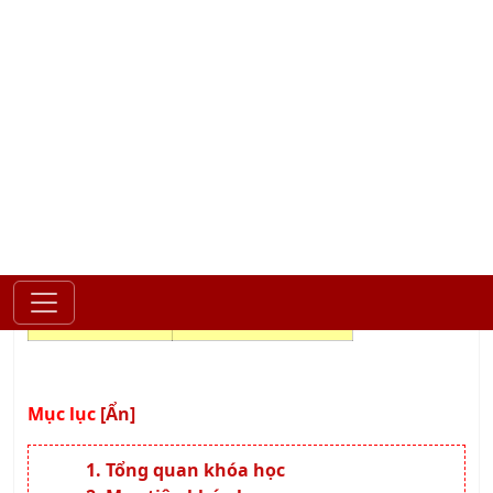
Khóa học Kỹ năng Báo cáo và
Thuyết trình bằng Powerpoint
LỊCH KHAI GIẢNG
NGÀY KHAI GIẢNG
THỜI GIAN HỌC
Học tối 2-4-6 hàng tuần
14/08/2026
(Từ 18h30 -> 21h30)
Thời lượng:
04 Buổi
Mục lục
[Ẩn]
Tổng quan khóa học
Mục tiêu khóa học
Hình thức đào tạo