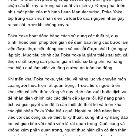
chặn các lỗi xảy ra trong sản xuất và dịch vụ. Được phát triển
như một phần của mô hình Lean Manufacturing, Poka Yoke
tập trung vào việc nhận diện và loại bỏ các nguyên nhân gây
ra sai sót trước khi chúng xảy ra.
Poka Yoke hoạt động bằng cách sử dụng các thiết bị, quy
trình, hoặc biện pháp đơn giản để đảm bảo rằng các bước làm
việc được thực hiện đúng cách và các lỗi được phát hiện ngay
lập tức. Mục tiêu chính của Poka Yoke là giảm thiểu sai sót, cải
thiện chất lượng sản phẩm, giảm thiểu sự lãng phí, và nâng
cao hiệu quả làm việc và tăng cường an toàn lao động.
Khi triển khai Poka Yoke, yêu cầu về năng lực và chuyên môn
của người thực hiện rất quan trọng. Trước tiên, người triển
khai cần có kiến thức vững về quy trình sản xuất hoặc dịch vụ
để nhận diện chính xác các điểm dễ xảy ra lỗi. Kỹ năng phân
tích và giải quyết vấn đề là cần thiết để thiết kế và triển khai
các giải pháp Poka Yoke hiệu quả. Ngoài ra, khả năng làm
việc với các công cụ và thiết bị kỹ thuật, cũng như kỹ năng đào
tạo và giao tiếp với nhân viên là rất quan trọng. Cuối cùng và
không kém phần quan trọng, người thực hiện cần có tinh thần
cải tiến liên tục và sẵn sàng điều chỉnh các giải pháp dựa trên