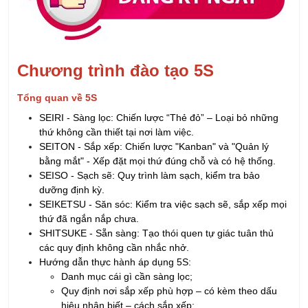
Chương trình đào tạo 5S
Tổng quan về 5S
SEIRI - Sàng lọc: Chiến lược “Thẻ đỏ” – Loại bỏ những
thứ không cần thiết tại nơi làm việc.
SEITON - Sắp xếp: Chiến lược "Kanban" và "Quản lý
bằng mắt" - Xếp đặt mọi thứ đúng chỗ và có hệ thống.
SEISO - Sạch sẽ: Quy trình làm sạch, kiểm tra bảo
dưỡng định kỳ.
SEIKETSU - Săn sóc: Kiểm tra việc sạch sẽ, sắp xếp mọi
thứ đã ngắn nắp chưa.
SHITSUKE - Sẵn sàng: Tạo thói quen tự giác tuân thủ
các quy định không cần nhắc nhở.
Hướng dẫn thực hành áp dụng 5S:
Danh mục cái gì cần sàng lọc;
Quy định nơi sắp xếp phù hợp – có kèm theo dấu
hiệu nhận biết – cách sắp xếp;
Thực hiện sạch sẽ ở đâu? Nơi nào? Thực hiện trong
thời gian nào? Duy trì và chuẩn hóa 3S đầu tiên.