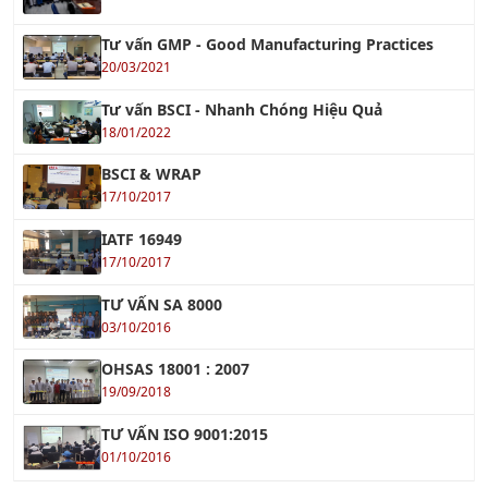
20/03/2021
Tư vấn BSCI - Nhanh Chóng Hiệu Quả
18/01/2022
BSCI & WRAP
17/10/2017
IATF 16949
17/10/2017
TƯ VẤN SA 8000
03/10/2016
OHSAS 18001 : 2007
19/09/2018
TƯ VẤN ISO 9001:2015
01/10/2016
TIN TỨC ĐÀO TẠO