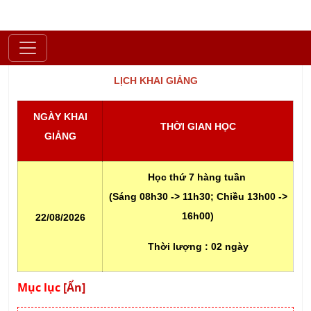
Khóa Đào Tạo Thực Hành 5S
LỊCH KHAI GIẢNG
NGÀY KHAI
THỜI GIAN HỌC
GIẢNG
Học thứ 7 hàng tuần
(Sáng 08h30 -> 11h30; Chiều 13h00 ->
16h00)
22/08/2026
Thời lượng :
02 ngày
Mục lục
[Ẩn]
Tổng quan Khóa Đào Tạo 5S
Mục tiêu khóa đào tạo 5S