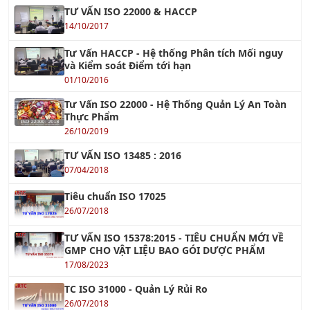
Tư Vấn HACCP - Hệ thống Phân tích Mối nguy
và Kiểm soát Điểm tới hạn
01/10/2016
Tư Vấn ISO 22000 - Hệ Thống Quản Lý An Toàn
Thực Phẩm
26/10/2019
TƯ VẤN ISO 13485 : 2016
07/04/2018
Tiêu chuẩn ISO 17025
26/07/2018
TƯ VẤN ISO 15378:2015 - TIÊU CHUẨN MỚI VỀ
GMP CHO VẬT LIỆU BAO GÓI DƯỢC PHẨM
17/08/2023
TC ISO 31000 - Quản Lý Rủi Ro
26/07/2018
TƯ VẤN ISO 50001
26/10/2017