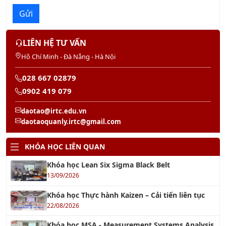
LIÊN HỆ TƯ VẤN
Hồ Chí Minh - Đà Nẵng - Hà Nội
028 667 02879
0902 419 079
daotao@irtc.edu.vn
daotaoquanly.irtc@gmail.com
KHÓA HỌC LIÊN QUAN
Khóa học Lean Six Sigma Black Belt
13/09/2026
Khóa học Thực hành Kaizen – Cải tiến liên tục
22/08/2026
Khóa học MSA - Measurement Systems Analysis
22/08/2026
KHÓA HỌC CHUYÊN ĐỀ HỒI QUY TUYẾN TÍNH -