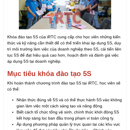
Khóa đào tạo 5S của iRTC cung cấp cho học viên những kiến
thức và kỹ năng cần thiết để có thể triển khai áp dụng 5S, duy
trì môi trường làm việc của doanh nghiệp theo 5S, cải tiến liên
tục 5S để đạt hiệu quả cao hơn, hoạch định và đánh giá việc
áp dụng 5S tại doanh nghiệp.
Mục tiêu khóa đào tạo 5S
Khi hoàn thành chương trình đào tạo 5S tại iRTC, học viên sẽ
có thể:
Nhận thức đúng về 5S và có thể thực hành 5S vào không
gian làm việc một cách sáng tạo và năng động.
Biết cách tổ chức tổng vệ sinh, chính thức khởi động 5S
kết hợp sàng lọc ban đầu trong phạm vi toàn công ty.
Áp dụng phương pháp quản lý trực quan tại các khu vực
làm việc để đạt các tiêu chí: Thuận tiện – Chính xác –
Nhanh chóng – An toàn – Sạch đẹp.
Giảm hao hụt, lãng phí trong quá trình sản xuất và tăng