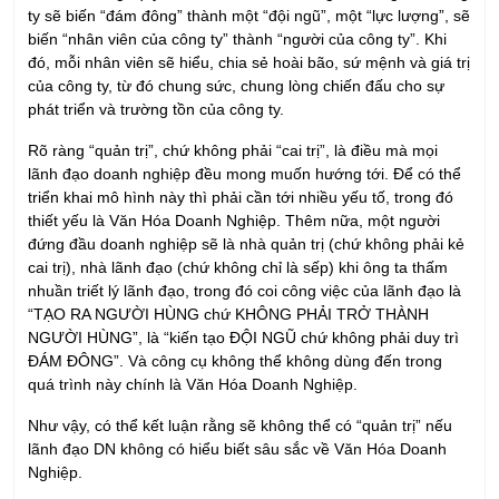
của công ty, từ đó chung sức, chung lòng chiến đấu cho sự
phát triển và trường tồn của công ty.
Rõ ràng “quản trị”, chứ không phải “cai trị”, là điều mà mọi
lãnh đạo doanh nghiệp đều mong muốn hướng tới. Để có thể
triển khai mô hình này thì phải cần tới nhiều yếu tố, trong đó
thiết yếu là Văn Hóa Doanh Nghiệp. Thêm nữa, một người
đứng đầu doanh nghiệp sẽ là nhà quản trị (chứ không phải kẻ
cai trị), nhà lãnh đạo (chứ không chỉ là sếp) khi ông ta thấm
nhuần triết lý lãnh đạo, trong đó coi công việc của lãnh đạo là
“TẠO RA NGƯỜI HÙNG chứ KHÔNG PHẢI TRỞ THÀNH
NGƯỜI HÙNG”, là “kiến tạo ĐỘI NGŨ chứ không phải duy trì
ĐÁM ĐÔNG”. Và công cụ không thể không dùng đến trong
quá trình này chính là Văn Hóa Doanh Nghiệp.
Như vậy, có thể kết luận rằng sẽ không thể có “quản trị” nếu
lãnh đạo DN không có hiểu biết sâu sắc về Văn Hóa Doanh
Nghiệp.
Mỗi doanh nghiệp khác nhau sẽ có những bản tính và bản sắc
khác nhau, có những chuẩn mực hành xử khác nhau, do đó sẽ
có văn hóa khác nhau. Không có doanh nghiệp nào lại không