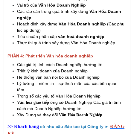
Hoạch định xây dựng
Văn Hóa Doanh nghiệp
(Các phụ
lục áp dụng)
Tiêu chuẩn phân cấp
văn hoá doanh nghiệp
Thực thi quá trình xây dựng Văn Hóa Doanh nghiệp
PHẦN 4: Phát triển
Văn hóa doanh nghiệp
Các giá trị tính cách Doanh nghiệp hướng tới
Triết lý kinh doanh của Doanh nghiệp
Hệ thống văn bản nội bộ của Doanh nghiệp
Lý tưởng – niềm tin – sự thoả mãn của các bên quan
tâm
Trọng số các yếu tố
Văn Hóa Doanh Nghiệp
ứng xử Doanh Nghiệp Các giá trị tính
Văn hoá giao tiếp
cách mà Doanh Nghiệp hướng tới.
Xây Dựng và thay đổi
Văn Hóa Doanh Nghiệp
>> Khách hàng
ĐĂNG
có nhu cầu đào tạo tại Công ty ►
KÝ
THỜI LƯỢNG KHÓA HỌC :
02 Ngày (04 buổi)
HỌC PHÍ
: 3.200.000 VNĐ/khóa