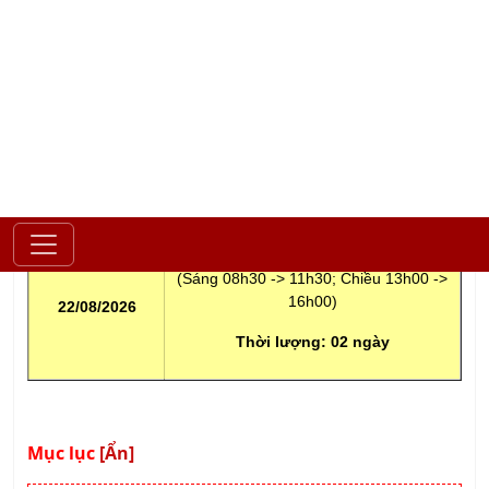
Khóa Học Văn Hóa Doanh Nghiệp
LỊCH KHAI GIẢNG
NGÀY KHAI
THỜI GIAN HỌC
GIẢNG
Học thứ 7 hàng tuần
(Sáng 08h30 -> 11h30; Chiều 13h00 ->
16h00)
22/08/2026
Thời lượng:
02 ngày
Mục lục
[Ẩn]
Tầm quan trọng về văn hóa doanh
nghiệp