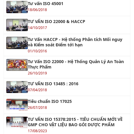
TƯ VẤN ISO 22000 & HACCP
14/10/2017
Tư Vấn HACCP - Hệ thống Phân tích Mối nguy
và Kiểm soát Điểm tới hạn
01/10/2016
Tư Vấn ISO 22000 - Hệ Thống Quản Lý An Toàn
Thực Phẩm
26/10/2019
TƯ VẤN ISO 13485 : 2016
07/04/2018
Tiêu chuẩn ISO 17025
26/07/2018
TƯ VẤN ISO 15378:2015 - TIÊU CHUẨN MỚI VỀ
GMP CHO VẬT LIỆU BAO GÓI DƯỢC PHẨM
17/08/2023
TC ISO 31000 - Quản Lý Rủi Ro
26/07/2018