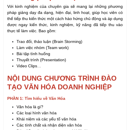
thể tiếp thu kiến thức một cách hào hứng chủ động và áp dụng
được ngay kiến thức, kinh nghiệm, kỹ năng đã tiếp thu vào
thực tế làm việc. Bao gồm:
Trao đổi, thảo luận (Brain Storming)
Làm việc nhóm (Team work)
Bài tập tình huống
Thuyết trình
(Presentation)
Video Clips…
NỘI DUNG CHƯƠNG TRÌNH ĐÀO
TẠO VĂN HÓA DOANH NGHIỆP
PHẦN 1: Tìm hiểu về Văn Hóa
Văn hóa là gì?
Các loại hình văn hóa
Khái niệm và các yếu tố văn hóa
Các tính chất và nhận diện văn hóa
Đặc điểm văn hóa và con người Việt Nam
Môt số yếu tố lịch sử ảnh hưởng đến văn hóa
So sánh phong cách ứng xử phương Đông và phương