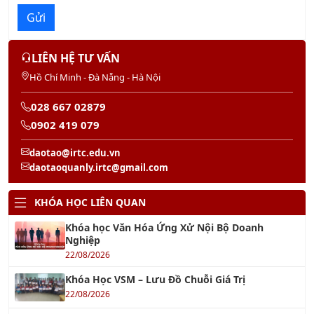
LIÊN HỆ TƯ VẤN
Hồ Chí Minh - Đà Nẵng - Hà Nội
028 667 02879
0902 419 079
daotao@irtc.edu.vn
daotaoquanly.irtc@gmail.com
KHÓA HỌC LIÊN QUAN
Khóa học Văn Hóa Ứng Xử Nội Bộ Doanh
Nghiệp
22/08/2026
Khóa Học VSM – Lưu Đồ Chuỗi Giá Trị
22/08/2026
Khóa Học FMEA - Failure Modes and Effects
Analysis
22/08/2026