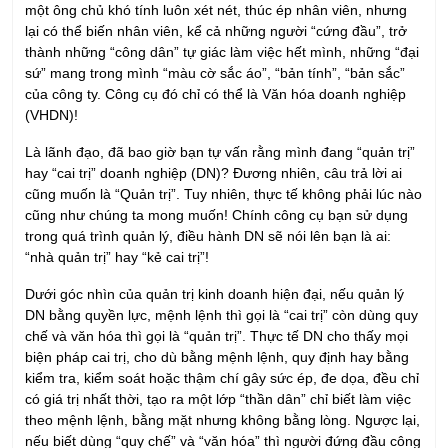
sứ” mang trong mình “màu cờ sắc áo”, “bản tính”, “bản sắc”
của công ty. Công cụ đó chỉ có thể là Văn hóa doanh nghiệp
(VHDN)!
Là lãnh đạo, đã bao giờ bạn tự vấn rằng mình đang “quản trị”
hay “cai trị” doanh nghiệp (DN)? Đương nhiên, câu trả lời ai
cũng muốn là “Quản trị”. Tuy nhiên, thực tế không phải lúc nào
cũng như chúng ta mong muốn! Chính công cụ bạn sử dụng
trong quá trình quản lý, điều hành DN sẽ nói lên bạn là ai:
“nhà quản trị” hay “kẻ cai trị”!
Dưới góc nhìn của quản trị kinh doanh hiện đại, nếu quản lý
DN bằng quyền lực, mệnh lệnh thì gọi là “cai trị” còn dùng quy
chế và văn hóa thì gọi là “quản trị”. Thực tế DN cho thấy mọi
biện pháp cai trị, cho dù bằng mệnh lệnh, quy định hay bằng
kiểm tra, kiểm soát hoặc thậm chí gây sức ép, đe dọa, đều chỉ
có giá trị nhất thời, tạo ra một lớp “thần dân” chỉ biết làm việc
theo mệnh lệnh, bằng mặt nhưng không bằng lòng. Ngược lại,
nếu biết dùng “quy chế” và “văn hóa” thì người đứng đầu công
ty sẽ biến “đám đông” thành một “đội ngũ”, một “lực lượng”, sẽ
biến “nhân viên của công ty” thành “người của công ty”. Khi
đó, mỗi nhân viên sẽ hiểu, chia sẻ hoài bão, sứ mệnh và giá trị