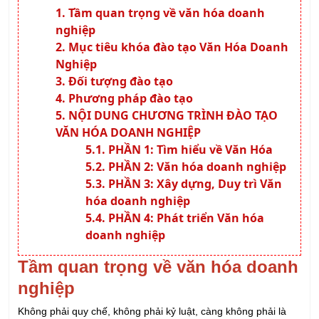
Mục tiêu khóa đào tạo Văn Hóa Doanh
Nghiệp
Đối tượng đào tạo
Phương pháp đào tạo
NỘI DUNG CHƯƠNG TRÌNH ĐÀO TẠO
VĂN HÓA DOANH NGHIỆP
PHẦN 1: Tìm hiểu về Văn Hóa
PHẦN 2: Văn hóa doanh nghiệp
PHẦN 3: Xây dựng, Duy trì Văn
hóa doanh nghiệp
PHẦN 4: Phát triển Văn hóa
doanh nghiệp
Tầm quan trọng về văn hóa doanh
nghiệp
Không phải quy chế, không phải kỷ luật, càng không phải là
một ông chủ khó tính luôn xét nét, thúc ép nhân viên, nhưng
lại có thể biến nhân viên, kể cả những người “cứng đầu”, trở
thành những “công dân” tự giác làm việc hết mình, những “đại