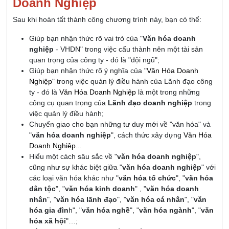
Giúp bạn nhận thức rõ vai trò của "
Văn hóa doanh
nghiệp
- VHDN" trong việc cấu thành nên một tài sản
quan trọng của công ty - đó là "đội ngũ";
Giúp bạn nhận thức rõ ý nghĩa của "
Văn Hóa Doanh
Nghiệp
" trong việc quản lý điều hành của Lãnh đạo công
ty - đó là
Văn Hóa Doanh Nghiệp
là một trong những
công cụ quan trọng của
Lãnh đạo doanh nghiệp
trong
việc quản lý điều hành;
Chuyển giao cho bạn những tư duy mới về "văn hóa" và
"
văn hóa doanh nghiệp
", cách thức xây dựng
Văn Hóa
Doanh Nghiệp
...
Hiểu một cách sâu sắc về "
văn hóa doanh nghiệp
",
cũng như sự khác biệt giữa "
văn hóa doanh nghiệp
" với
các loại văn hóa khác như "
văn hóa tổ chức
", "
văn hóa
dân tộc
", "
văn hóa kinh doanh
" , "
văn hóa doanh
nhân
", "
văn hóa lãnh đạo
", "
văn hóa cá nhân
", "
văn
hóa gia đìn
h", "
văn hóa nghề
", "
văn hóa ngành
", "
văn
hóa xã hội
"…;
Nắm vững các cách thức để có thể tự mình cùng với Ban
lãnh đạo công ty xây dựng được "một nền văn hóa mạnh
và phù hợp" cho công ty của mình;