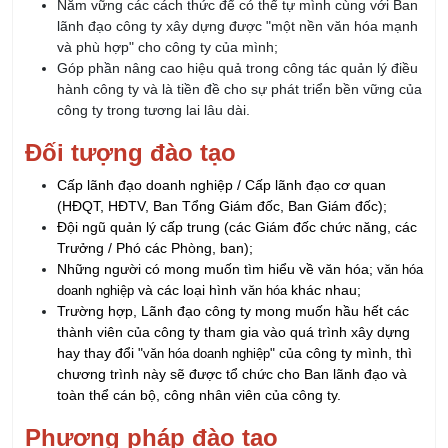
Góp phần nâng cao hiệu quả trong công tác quản lý điều
hành công ty và là tiền đề cho sự phát triển bền vững của
công ty trong tương lai lâu dài.
Đối tượng đào tạo
Cấp lãnh đạo doanh nghiệp / Cấp lãnh đạo cơ quan
(HĐQT, HĐTV, Ban Tổng Giám đốc, Ban Giám đốc);
Đội ngũ quản lý cấp trung (các Giám đốc chức năng, các
Trưởng / Phó các Phòng, ban);
Những người có mong muốn tìm hiểu về văn hóa;
văn hóa
và các loại hình
khác nhau;
doanh nghiệp
văn hóa
Trường hợp, Lãnh đạo công ty mong muốn hầu hết các
thành viên của công ty tham gia vào quá trình xây dựng
hay thay đổi "
" của công ty mình, thì
văn hóa doanh nghiệp
chương trình này sẽ được tổ chức cho Ban lãnh đạo và
toàn thể cán bộ, công nhân viên của công ty.
Phương pháp đào tạo
Với kinh nghiệm của chuyên gia sẽ mang lại những phương
pháp giảng dạy đa dạng, hiện đại, linh hoạt, giúp học viên có