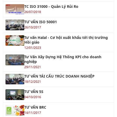
TƯ VẤN ISO 50001
26/10/2017
Tư vấn Halal - Cơ hội xuất khẩu tới thị trường
Hồi giáo
12/01/2023
Tư Vấn Xây Dựng Hệ Thống KPI cho doanh
nghiệp
29/11/2021
TƯ VẤN TÁI CẤU TRÚC DOANH NGHIỆP
18/12/2021
TƯ VẤN 5S
04/10/2016
TƯ VẤN BRC
14/11/2017
Tư Vấn FSSC 22000
12/12/2022