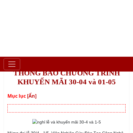
Hotline
0902419079
TÌM KIẾM
THÔNG BÁO CHƯƠNG TRÌNH
KHUYẾN MÃI 30-04 và 01-05
Mục lục
[Ẩn]
Mừng đại lễ 30/4 - 1/5, Viện Nghiên Cứu Đào Tạo Công Nghệ