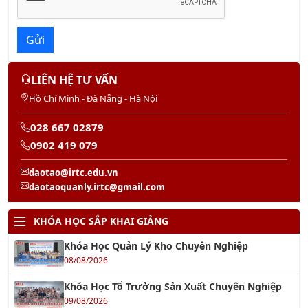
Gửi
LIÊN HỆ TƯ VẤN
Hồ Chí Minh - Đà Nẵng - Hà Nội
028 667 02879
0902 419 079
daotao@irtc.edu.vn
daotaoquanly.irtc@gmail.com
KHÓA HỌC SẮP KHAI GIẢNG
Khóa Học Quản Lý Kho Chuyên Nghiệp
08/08/2026
Khóa Học Tổ Trưởng Sản Xuất Chuyên Nghiệp
09/08/2026