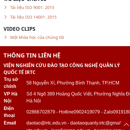
Tài liệu ISO 9001: 2015
Tài liệu ISO 14001: 2015
VIDEO CLIPS
Một khóa học của chúng tôi
THÔNG TIN LIÊN HỆ
VIỆN NGHIÊN CỨU ĐÀO TẠO CÔNG NGHỆ QUẢN LÝ
QUỐC TẾ IRTC
Trụ sở
58 Nguyễn Xí, Phường Bình Thạnh, TP.HCM
chính
VP Hà
Số 4 Ngõ 389 Hoàng Quốc Việt, Phường Nghĩa Đ
Nội
Hà Nội
Điện
02866702879
-
Hotline
0902419079
-
Zalo
091918
thoại
Email
daotao@irtc.edu.vn
-
daotaoquanly.irtc@gmail.co
irtc.edu.vn
-
lean6sigma.edu.vn
-
tuvaniso.com.vn
Website