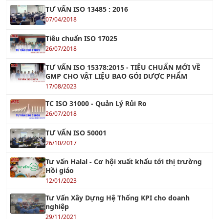
TƯ VẤN ISO 13485 : 2016
07/04/2018
Tiêu chuẩn ISO 17025
26/07/2018
TƯ VẤN ISO 15378:2015 - TIÊU CHUẨN MỚI VỀ
GMP CHO VẬT LIỆU BAO GÓI DƯỢC PHẨM
17/08/2023
TC ISO 31000 - Quản Lý Rủi Ro
26/07/2018
TƯ VẤN ISO 50001
26/10/2017
Tư vấn Halal - Cơ hội xuất khẩu tới thị trường
Hồi giáo
12/01/2023
Tư Vấn Xây Dựng Hệ Thống KPI cho doanh
nghiệp
29/11/2021