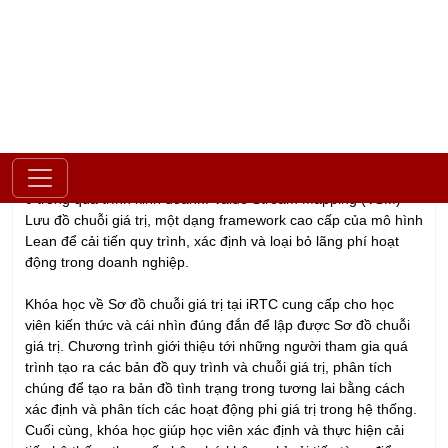
Bất cứ một hoạt động nào mà không mang lại giá trị cho thành
phẩm cuối cùng đều được coi là lãng phí.
Để phát triển được trong thị trường khốc liệt ngày nay, doanh
nghiệp phải chắc chắn đạt được và duy trì được sai số ở mức
0 trong quá trình kinh doanh. Value Stream Mapping (VSM) –
Lưu đồ chuỗi giá trị, một dạng framework cao cấp của mô hình
Lean để cải tiến quy trình, xác định và loại bỏ lãng phí hoạt
động trong doanh nghiệp.
Khóa học về Sơ đồ chuỗi giá trị tại iRTC cung cấp cho học
viên kiến thức và cái nhìn đúng đắn để lập được Sơ đồ chuỗi
giá trị. Chương trình giới thiệu tới những người tham gia quá
trình tạo ra các bản đồ quy trình và chuỗi giá trị, phân tích
chúng để tạo ra bản đồ tình trạng trong tương lai bằng cách
xác định và phân tích các hoạt động phi giá trị trong hệ thống.
Cuối cùng, khóa học giúp học viên xác định và thực hiện cải
tiến hệ thống theo cấp bậc chứ không chỉ cải tiến từng điểm.