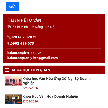
LIÊN HỆ TƯ VẤN
Hồ Chí Minh - Đà Nẵng - Hà Nội
028 667 02879
0902 419 079
daotao@irtc.edu.vn
daotaoquanly.irtc@gmail.com
KHÓA HỌC LIÊN QUAN
Khóa học Văn Hóa Ứng Xử Nội Bộ Doanh
Nghiệp
22/08/2026
Khóa Học Văn Hóa Doanh Nghiệp
22/08/2026
Khóa Học FMEA - Failure Modes and Effects
Analysis
22/08/2026