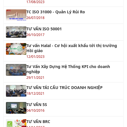
TƯ VẤN ISO 50001
26/10/2017
Tư vấn Halal - Cơ hội xuất khẩu tới thị trường
Hồi giáo
12/01/2023
Tư Vấn Xây Dựng Hệ Thống KPI cho doanh
nghiệp
29/11/2021
TƯ VẤN TÁI CẤU TRÚC DOANH NGHIỆP
18/12/2021
TƯ VẤN 5S
04/10/2016
TƯ VẤN BRC
14/11/2017
Tư Vấn FSSC 22000
12/12/2022