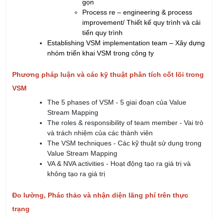
tiến quy trình
Establishing VSM implementation team – Xây dựng
nhóm triển khai VSM trong công ty
Phương pháp luận và các kỹ thuật phân tích cốt lõi trong
VSM
The 5 phases of VSM - 5 giai đoạn của Value
Stream Mapping
The roles & responsibility of team member - Vai trò
và trách nhiệm của các thành viên
The VSM techniques - Các kỹ thuật sử dụng trong
Value Stream Mapping
VA & NVA activities - Hoạt động tạo ra giá trị và
không tạo ra giá trị
Đo lường, Phác thảo và nhận diện lãng phí trên thực
trạng
Common used symbols in VSM – Các ký hiệu sử
dụng chính trong VSM
How metric are collected and represented - Các