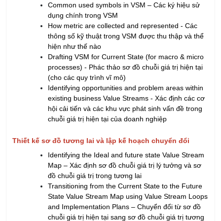
thông số kỹ thuật trong VSM được thu thập và thể
hiện như thế nào
Drafting VSM for Current State (for macro & micro
processes) - Phác thảo sơ đồ chuỗi giá trị hiện tại
(cho các quy trình vĩ mô)
Identifying opportunities and problem areas within
existing business Value Streams - Xác định các cơ
hội cải tiến và các khu vực phát sinh vấn đề trong
chuỗi giá trị hiện tại của doanh nghiệp
Thiết kế sơ đồ tương lai và lập kế hoạch chuyển đổi
Identifying the Ideal and future state Value Stream
Map – Xác định sơ đồ chuỗi giá trị lý tưởng và sơ
đồ chuỗi giá trị trong tương lai
Transitioning from the Current State to the Future
State Value Stream Map using Value Stream Loops
and Implementation Plans – Chuyển đổi từ sơ đồ
chuỗi giá trị hiện tại sang sơ đồ chuỗi giá trị tương
lai bằng cách sử dụng vòng lặp chuỗi giá trị và kế
hoạch triển khai
Create target with SMART techniques – Xây dựng