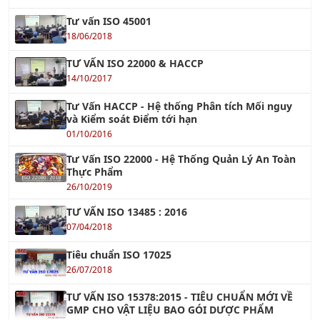
TƯ VẤN ISO 22000 & HACCP
14/10/2017
Tư Vấn HACCP - Hệ thống Phân tích Mối nguy
và Kiểm soát Điểm tới hạn
01/10/2016
Tư Vấn ISO 22000 - Hệ Thống Quản Lý An Toàn
Thực Phẩm
26/10/2019
TƯ VẤN ISO 13485 : 2016
07/04/2018
Tiêu chuẩn ISO 17025
26/07/2018
TƯ VẤN ISO 15378:2015 - TIÊU CHUẨN MỚI VỀ
GMP CHO VẬT LIỆU BAO GÓI DƯỢC PHẨM
17/08/2023
TC ISO 31000 - Quản Lý Rủi Ro
26/07/2018