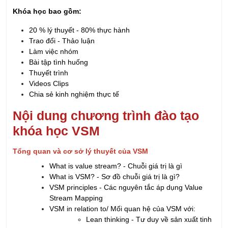
Trao đổi - Thảo luận
Làm việc nhóm
Bài tập tình huống
Thuyết trình
Videos Clips
Chia sẻ kinh nghiệm thực tế
Nội dung chương trình đào tạo
khóa học VSM
Tổng quan và cơ sở lý thuyết của VSM
What is value stream? - Chuỗi giá trị là gì
What is VSM? - Sơ đồ chuỗi giá trị là gì?
VSM principles - Các nguyên tắc áp dụng Value
Stream Mapping
VSM in relation to/ Mối quan hệ của VSM với:
Lean thinking - Tư duy về sản xuất tinh
gọn
Process re – engineering & process
improvement/ Thiết kế quy trình và cải