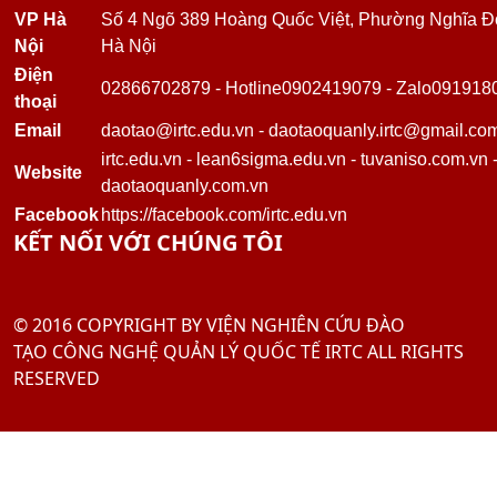
VP Hà
Số 4 Ngõ 389 Hoàng Quốc Việt, Phường Nghĩa Đ
Nội
Hà Nội
Điện
02866702879
-
Hotline
0902419079
-
Zalo
091918
thoại
Email
daotao@irtc.edu.vn
-
daotaoquanly.irtc@gmail.co
irtc.edu.vn
-
lean6sigma.edu.vn
-
tuvaniso.com.vn
Website
daotaoquanly.com.vn
Facebook
https://facebook.com/irtc.edu.vn
KẾT NỐI VỚI CHÚNG TÔI
© 2016 COPYRIGHT BY VIỆN NGHIÊN CỨU ĐÀO
TẠO CÔNG NGHỆ QUẢN LÝ QUỐC TẾ IRTC ALL RIGHTS
RESERVED