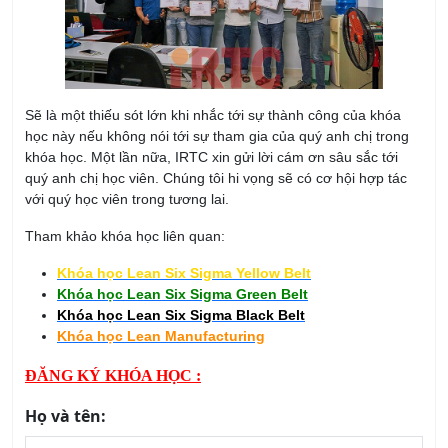
Sẽ là một thiếu sót lớn khi nhắc tới sự thành công của khóa
học này nếu không nói tới sự tham gia của quý anh chị trong
khóa học. Một lần nữa, IRTC xin gửi lời cám ơn sâu sắc tới
quý anh chị học viên. Chúng tôi hi vọng sẽ có cơ hội hợp tác
với quý học viên trong tương lai.
Tham khảo khóa học liên quan:
Khóa học Lean Six Sigma Yellow Belt
Khóa học Lean Six Sigma Green Belt
Khóa học Lean Six Sigma Black Belt
Khóa học Lean Manufacturing
ĐĂNG KÝ KHÓA HỌC :
Họ và tên: