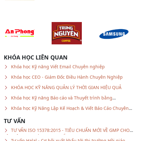
KHÓA HỌC LIÊN QUAN
Khóa học Kỹ năng Viết Email Chuyên nghiệp
Khóa học CEO - Giám Đốc Điều Hành Chuyên Nghiệp
KHÓA HỌC KỸ NĂNG QUẢN LÝ THỜI GIAN HIỆU QUẢ
Khóa học Kỹ năng Báo cáo và Thuyết trình bằng
Powerpoint
Khóa học Kỹ Năng Lập Kế Hoạch & Viết Báo Cáo Chuyên
nghiệp
TƯ VẤN
TƯ VẤN ISO 15378:2015 - TIÊU CHUẨN MỚI VỀ GMP CHO
VẬT LIỆU BAO GÓI DƯỢC PHẨM
Tư vấn Halal - Cơ hội xuất khẩu tới thị trường Hồi giáo