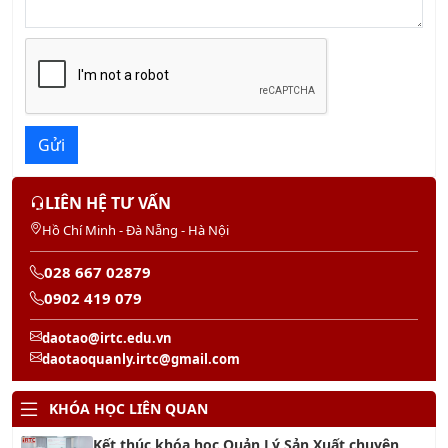
Gửi
LIÊN HỆ TƯ VẤN
Hồ Chí Minh - Đà Nẵng - Hà Nội
028 667 02879
0902 419 079
daotao@irtc.edu.vn
daotaoquanly.irtc@gmail.com
KHÓA HỌC LIÊN QUAN
Kết thúc khóa học Quản Lý Sản Xuất chuyên