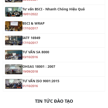
Tư vấn BSCI - Nhanh Chóng Hiệu Quả
18/01/2022
BSCI & WRAP
17/10/2017
IATF 16949
17/10/2017
TƯ VẤN SA 8000
03/10/2016
OHSAS 18001 : 2007
19/09/2018
TƯ VẤN ISO 9001:2015
01/10/2016
TIN TỨC ĐÀO TẠO