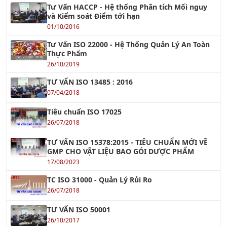
Tư Vấn HACCP - Hệ thống Phân tích Mối nguy
và Kiểm soát Điểm tới hạn
01/10/2016
Tư Vấn ISO 22000 - Hệ Thống Quản Lý An Toàn
Thực Phẩm
26/10/2019
TƯ VẤN ISO 13485 : 2016
07/04/2018
Tiêu chuẩn ISO 17025
26/07/2018
TƯ VẤN ISO 15378:2015 - TIÊU CHUẨN MỚI VỀ
GMP CHO VẬT LIỆU BAO GÓI DƯỢC PHẨM
17/08/2023
TC ISO 31000 - Quản Lý Rủi Ro
26/07/2018
TƯ VẤN ISO 50001
26/10/2017