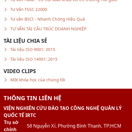
Tư Vấn FSSC 22000
Tư vấn BSCI - Nhanh Chóng Hiệu Quả
TƯ VẤN TÁI CẤU TRÚC DOANH NGHIỆP
TÀI LIỆU CHIA SẺ
Tài liệu ISO 9001: 2015
Tài liệu ISO 14001: 2015
VIDEO CLIPS
Một khóa học của chúng tôi
THÔNG TIN LIÊN HỆ
VIỆN NGHIÊN CỨU ĐÀO TẠO CÔNG NGHỆ QUẢN LÝ
QUỐC TẾ IRTC
Trụ sở
58 Nguyễn Xí, Phường Bình Thạnh, TP.HCM
chính