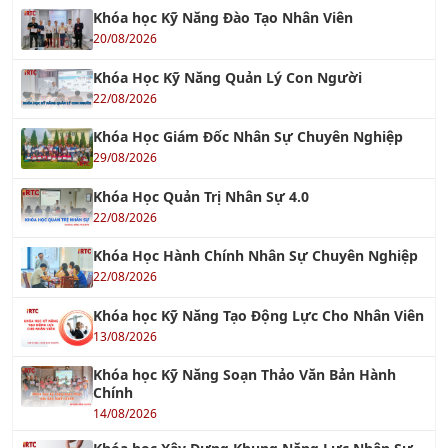
29/11/2021
TƯ VẤN TÁI CẤU TRÚC DOANH NGHIỆP
18/12/2021
TƯ VẤN 5S
04/10/2016
TƯ VẤN BRC
14/11/2017
Tư Vấn FSSC 22000
12/12/2022
Tư vấn GMP - Good Manufacturing Practices
20/03/2021
Tư vấn BSCI - Nhanh Chóng Hiệu Quả
18/01/2022
BSCI & WRAP
17/10/2017