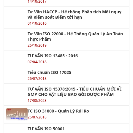
Khóa học Giám Sát Bán Hàng Chuyên Nghiệp
Xem tiếp »
Khóa học VDA 6.3 - Chuyên Gia Đánh Giá Quá Trình
Xem tiếp »