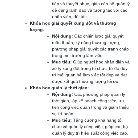
bắt được các lý thuyết quản lý mà còn học được cách áp dụng
các kỹ năng vào thực tế, giúp họ giải quyết các vấn đề và tối
ưu hóa hiệu quả công việc trong tổ chức.
Lợi ích của khóa học đối với cán bộ
quản lý
Khóa học dành cho cán bộ quản lý mang lại nhiều lợi ích thiết
thực, không chỉ giúp nâng cao năng lực cá nhân mà còn góp
phần vào sự phát triển chung của tổ chức. Cụ thể, các lợi ích
bao gồm:
Nâng cao năng lực chuyên môn:
Cung cấp kiến thức mới nhất về các
phương pháp và xu hướng quản lý hiện
đại.
Giúp cán bộ quản lý hiểu rõ hơn về các
quy trình, công cụ quản lý và cách áp
dụng chúng hiệu quả trong công việc
thực tế.
Cải thiện kỹ năng mềm:
Phát triển kỹ năng giao tiếp,
đàm phán
,