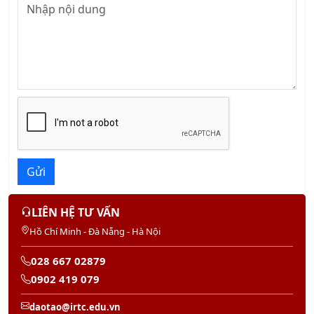
13/08/2026
Khóa học Kỹ năng Giao tiếp trong Kinh doanh
Chuyên nghiệp
14/08/2026
Khóa học Thái độ Phục vụ Khách hàng
13/08/2026
Khóa học Dịch vụ Khách hàng Cao cấp
13/08/2026
KHÓA QUẢN TRỊ NHÂN SỰ
Khóa học Kỹ Năng Đào Tạo Nhân Viên
20/08/2026
Khóa Học Kỹ Năng Quản Lý Con Người
22/08/2026
Khóa Học Giám Đốc Nhân Sự Chuyên Nghiệp
29/08/2026