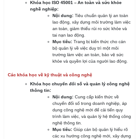
Tạo cơ hội thăng tiến và phát triển sự nghiệp:
Được trang bị kiến thức và kỹ năng để
đối mặt với các thử thách trong công
việc, từ đó nâng cao cơ hội thăng tiến
trong sự nghiệp.
Cung cấp những nền tảng vững chắc
để cán bộ quản lý có thể đảm nhận
những vị trí cao hơn trong tổ chức.
Khả năng đối phó với thay đổi và đổi mới:
Giúp cán bộ quản lý nhận diện và ứng
phó linh hoạt với những thay đổi trong
môi trường kinh doanh, công nghệ và
xu hướng thị trường.
Rèn luyện khả năng quản lý thay đổi,
giúp tổ chức duy trì sự cạnh tranh và
phát triển trong thời kỳ chuyển mình.
Thông qua những lợi ích này, khóa học không chỉ giúp nâng
cao kỹ năng của cán bộ quản lý mà còn đóng góp vào sự phát
triển bền vững của tổ chức, thúc đẩy đổi mới và cải tiến liên
tục trong môi trường làm việc.