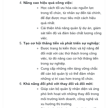
09/08/2026
Khóa Học QA/QC - Đảm Bảo & Kiểm Soát Chất
Lượng
09/08/2026
KHÓA HỌC CHUYÊN VIÊN ISO
09/08/2026
KHÓA HỌC NHẬN THỨC VÀ ĐÁNH GIÁ VIÊN NỘI
BỘ HỆ THỐNG QUẢN LÝ AN TOÀN & SỨC KHỎE
NGHỀ NGHIỆP ISO 45001:2018
09/08/2026
Khóa Học Quản Lý Sản Xuất Chuyên Nghiệp
09/08/2026
Khóa học Tối ưu hóa Quản lý Sản xuất với Chat
GPT
13/08/2026
Khóa học AI - Ứng dụng AI Tối ưu hóa công việc
hiệu quả
13/08/2026