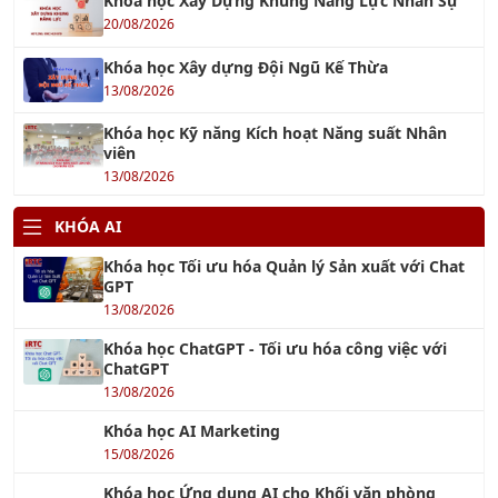
IATF 16949
17/10/2017
TƯ VẤN SA 8000
03/10/2016
OHSAS 18001 : 2007
19/09/2018
TƯ VẤN ISO 9001:2015
01/10/2016
TIN TỨC ĐÀO TẠO