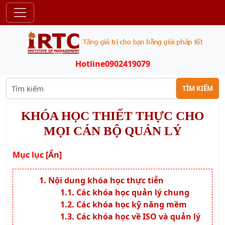
trong môi trường làm việc.
Mục tiêu:
Giúp người học nhận diện và
xử lý xung đột trong tổ chức, từ đó duy
trì mối quan hệ làm việc tốt đẹp và đạt
được kết quả thương lượng tối ưu.
Khóa học quản lý thời gian:
Nội dung:
Các phương pháp quản lý
thời gian, lập kế hoạch công việc, ưu
tiên công việc quan trọng và giảm thiểu
sự trì hoãn.
Mục tiêu:
Tăng cường khả năng tổ
chức và quản lý công việc, giúp cán bộ
quản lý duy trì hiệu suất công việc cao.
Các khóa học về ISO và quản lý chất lượng
Khóa học quản lý chất lượng ISO 9001:
Nội dung:
Các nguyên lý cơ bản của
ISO 9001, quy trình xây dựng và triển
khai hệ thống quản lý chất lượng trong
doanh nghiệp, kiểm soát và cải tiến
chất lượng.