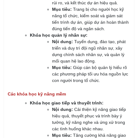
quyết định dựa trên thông tin và số liệu
cụ thể.
Các khóa học về phát triển lãnh đạo và khởi nghiệp
Khóa học lãnh đạo:
Nội dung:
Cung cấp các kỹ năng lãnh đạo
cho môi trường làm việc đa văn hóa và đội
ngũ đa dạng.
Mục tiêu:
Giúp cán bộ quản lý phát triển các
kỹ năng lãnh đạo, thúc đẩy sự đổi mới và tạo
dựng môi trường làm việc bao gồm mọi cá
nhân, bất kể sự khác biệt.
Khóa học CEO
:
Nội dung:
Các kỹ năng quan trọng trong việc
khởi nghiệp, phát triển ý tưởng kinh doanh, và
quản lý doanh nghiệp.
Mục tiêu:
Cung cấp cho các lãnh đạo khả
năng tư duy sáng tạo, khởi tạo và quản lý một
doanh nghiệp với tầm nhìn chiến lược.
Thông qua các khóa học này, cán bộ quản lý không chỉ nắm