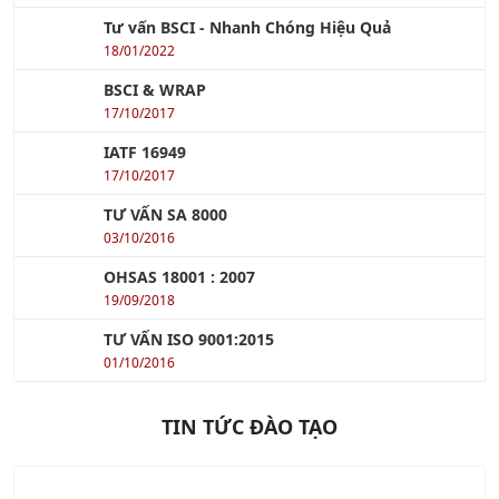
Khóa học Quản Lý Bảo Trì Công Nghiệp
Xem tiếp »
Khóa học Quản lý Dự Án Xây Dựng
Xem tiếp »