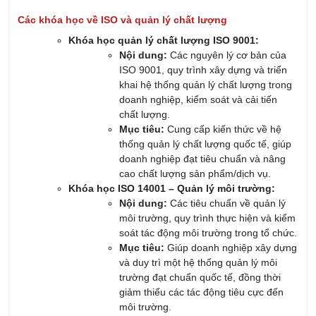
thuyết phục và giải quyết mâu thuẫn
trong môi trường làm việc.
Rèn luyện kỹ năng quản lý thời gian,
lãnh đạo nhóm và ra quyết định nhanh
chóng, chính xác.
Tăng cường khả năng lãnh đạo:
Giúp cán bộ quản lý xây dựng tầm nhìn
chiến lược và có khả năng định hướng
tổ chức phát triển bền vững.
Cải thiện khả năng
lãnh đạo đội nhóm
,
tạo động lực và xây dựng mối quan hệ
gắn kết giữa các thành viên trong tổ
chức.
Nâng cao hiệu quả công việc:
Học cách tối ưu hóa các nguồn lực
trong tổ chức, từ nhân sự đến tài chính,
để đạt được mục tiêu một cách hiệu
quả nhất.
Cải thiện khả năng quản lý dự án, giám
sát tiến độ và đảm bảo chất lượng công
việc.