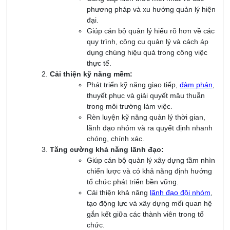
Gửi
LIÊN HỆ TƯ VẤN
Hồ Chí Minh - Đà Nẵng - Hà Nội
028 667 02879
0902 419 079
daotao@irtc.edu.vn
daotaoquanly.irtc@gmail.com
KHÓA HỌC SẮP KHAI GIẢNG
Khóa Học Quản Lý Kho Chuyên Nghiệp
08/08/2026
Khóa Học Tổ Trưởng Sản Xuất Chuyên Nghiệp