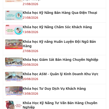
TƯ VẤN QUẢN LÝ
Tư Vấn ISO 9001 – Hệ Thống Quản Lý Chất
Lượng
18/12/2021
Tư vấn ISO 14001: 2015 – Hệ thống Quản lý Môi
trường
30/10/2016
Tư vấn ISO 45001
18/06/2018
TƯ VẤN ISO 22000 & HACCP
14/10/2017
Tư Vấn HACCP - Hệ thống Phân tích Mối nguy
và Kiểm soát Điểm tới hạn
01/10/2016
Tư Vấn ISO 22000 - Hệ Thống Quản Lý An Toàn
Thực Phẩm
26/10/2019