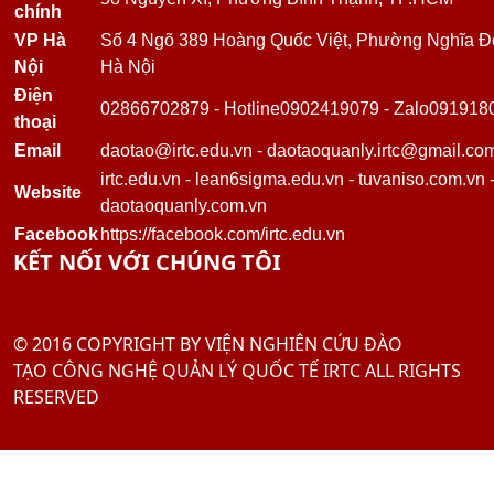
KHÓA HỌC LIÊN QUAN
Khóa học Kỹ Năng Xây dựng và Duy trì Mối Quan hệ
Khóa học Kỹ Năng Xây Dựng và Phát Triển Đội Nhóm
Khóa Học Kỹ Năng Giao Tiếp Chuyên Nghiệp
Khóa Học Kỹ Năng Lãnh Đạo và Quản Lý chuyên nghiệp
Khóa Học Kỹ Năng Làm Việc Hiệu Quả
TƯ VẤN
TƯ VẤN ISO 15378:2015 - TIÊU CHUẨN MỚI VỀ GMP CHO
VẬT LIỆU BAO GÓI DƯỢC PHẨM
Tư vấn Halal - Cơ hội xuất khẩu tới thị trường Hồi giáo
Tư Vấn FSSC 22000
Tư vấn BSCI - Nhanh Chóng Hiệu Quả
TƯ VẤN TÁI CẤU TRÚC DOANH NGHIỆP