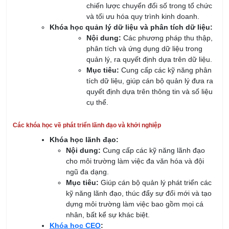
Việc tham gia các khóa học chuyên sâu không chỉ giúp cán bộ
quản lý nâng cao năng lực chuyên môn, mà còn giúp họ phát
triển toàn diện các kỹ năng mềm và kỹ năng lãnh đạo, từ đó
đạt được hiệu quả công việc cao hơn và đưa tổ chức phát
triển bền vững. Để đáp ứng nhu cầu này, Viện IRTC cung cấp
các khóa học chất lượng, thiết kế riêng cho các cán bộ quản lý
ở mọi cấp độ. Các khóa học của Viện không chỉ tập trung vào
lý thuyết mà còn chú trọng đến ứng dụng thực tiễn, với đội ngũ
giảng viên là các chuyên gia giàu kinh nghiệm. Các khóa học
tại IRTC bao gồm các lĩnh vực như quản lý chiến lược, quản lý
nhân sự, ISO, quản lý dự án, kỹ năng lãnh đạo, mang đến
những công cụ hữu ích để giải quyết các vấn đề thực tế trong
công việc. Tham gia các khóa học của Viện IRTC sẽ là cơ hội
tuyệt vời để cán bộ quản lý nâng cao kỹ năng, cập nhật xu
hướng mới và phát triển sự nghiệp bền vững.
Họ và tên:
Email: