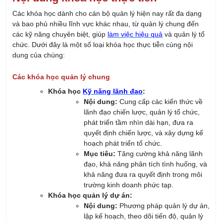
trường làm việc an toàn, bảo vệ sức
khỏe và quyền lợi của người lao động.
Các khóa học về kỹ thuật và công nghệ
Khóa học chuyển đổi số và quản lý công nghệ
thông tin:
Nội dung:
Cung cấp kiến thức về
chuyển đổi số trong doanh nghiệp, áp
dụng công nghệ mới để cải tiến quy
trình làm việc, và quản lý hệ thống công
nghệ thông tin.
Mục tiêu:
Giúp cán bộ quản lý hiểu rõ
các xu hướng công nghệ mới, xây dựng
chiến lược chuyển đổi số trong tổ chức
và tối ưu hóa quy trình kinh doanh.
Khóa học quản lý dữ liệu và phân tích dữ liệu:
Nội dung:
Các phương pháp thu thập,
phân tích và ứng dụng dữ liệu trong
quản lý, ra quyết định dựa trên dữ liệu.
Mục tiêu:
Cung cấp các kỹ năng phân
tích dữ liệu, giúp cán bộ quản lý đưa ra