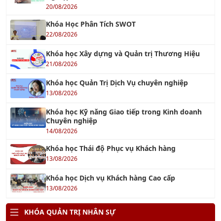
TƯ VẤN ISO 13485 : 2016
07/04/2018
Tiêu chuẩn ISO 17025
26/07/2018
TƯ VẤN ISO 15378:2015 - TIÊU CHUẨN MỚI VỀ
GMP CHO VẬT LIỆU BAO GÓI DƯỢC PHẨM
17/08/2023
TC ISO 31000 - Quản Lý Rủi Ro
26/07/2018
TƯ VẤN ISO 50001
26/10/2017
Tư vấn Halal - Cơ hội xuất khẩu tới thị trường
Hồi giáo
12/01/2023
Tư Vấn Xây Dựng Hệ Thống KPI cho doanh
nghiệp