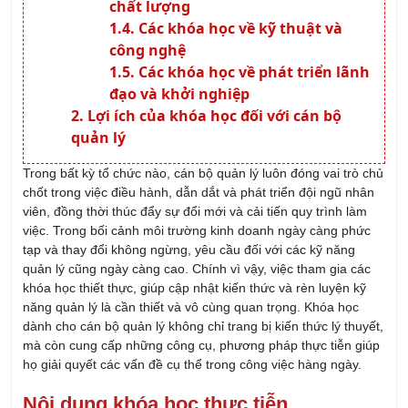
Mục tiêu:
Cung cấp kiến thức về hệ
thống quản lý chất lượng quốc tế, giúp
doanh nghiệp đạt tiêu chuẩn và nâng
cao chất lượng sản phẩm/dịch vụ.
Khóa học ISO 14001 – Quản lý môi trường:
Nội dung:
Các tiêu chuẩn về quản lý
môi trường, quy trình thực hiện và kiểm
soát tác động môi trường trong tổ chức.
Mục tiêu:
Giúp doanh nghiệp xây dựng
và duy trì một hệ thống quản lý môi
trường đạt chuẩn quốc tế, đồng thời
giảm thiểu các tác động tiêu cực đến
môi trường.
Khóa học ISO 45001 – An toàn và sức khỏe
nghề nghiệp:
Nội dung:
Tiêu chuẩn quản lý an toàn
lao động, xây dựng môi trường làm việc
an toàn, giảm thiểu rủi ro sức khỏe và
tai nạn lao động.
Mục tiêu:
Trang bị kiến thức cho cán
bộ quản lý về việc duy trì một môi