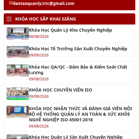
Khóa Học Quản Trị Nhân Sự 4.0
22/08/2026
Khóa Học Hành Chính Nhân Sự Chuyên Nghiệp
22/08/2026
Khóa học Kỹ Năng Tạo Động Lực Cho Nhân Viên
13/08/2026
Khóa học Kỹ Năng Soạn Thảo Văn Bản Hành
Chính
14/08/2026
Khóa học Xây Dựng Khung Năng Lực Nhân Sự
20/08/2026
Khóa học Xây dựng Đội Ngũ Kế Thừa
13/08/2026
Khóa học Kỹ năng Kích hoạt Năng suất Nhân
viên
13/08/2026