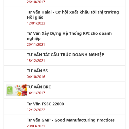
Khóa học RCM - Bảo Trì Dựa Trên Độ Tin Cậy
Xem tiếp »