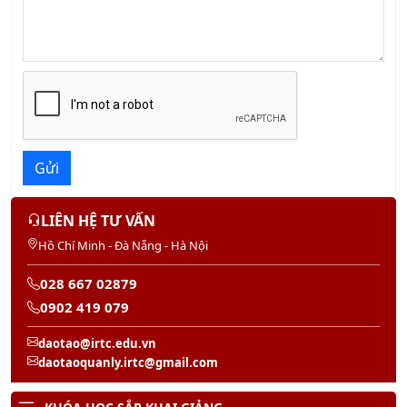
Gửi
LIÊN HỆ TƯ VẤN
Hồ Chí Minh - Đà Nẵng - Hà Nội
028 667 02879
0902 419 079
daotao@irtc.edu.vn
daotaoquanly.irtc@gmail.com
KHÓA HỌC SẮP KHAI GIẢNG
KHÓA HỌC TPM_BẢO TRÌ NĂNG SUẤT TOÀN