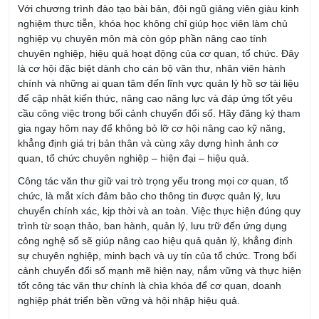
nghiệp vụ chuyên môn mà còn góp phần nâng cao tính
chuyên nghiệp, hiệu quả hoạt động của cơ quan, tổ chức. Đây
là cơ hội đặc biệt dành cho cán bộ văn thư, nhân viên hành
chính và những ai quan tâm đến lĩnh vực quản lý hồ sơ tài liệu
để cập nhật kiến thức, nâng cao năng lực và đáp ứng tốt yêu
cầu công việc trong bối cảnh chuyển đổi số.
Hãy đăng ký tham
gia ngay hôm nay để không bỏ lỡ cơ hội nâng cao kỹ năng,
khẳng định giá trị bản thân và cùng xây dựng hình ảnh cơ
quan, tổ chức chuyên nghiệp – hiện đại – hiệu quả.
Công tác văn thư giữ vai trò trọng yếu trong mọi cơ quan, tổ
chức, là mắt xích đảm bảo cho thông tin được quản lý, lưu
chuyển chính xác, kịp thời và an toàn. Việc thực hiện đúng quy
trình từ soạn thảo, ban hành, quản lý, lưu trữ đến ứng dụng
công nghệ số sẽ giúp nâng cao hiệu quả quản lý, khẳng định
sự chuyên nghiệp, minh bạch và uy tín của tổ chức. Trong bối
cảnh chuyển đổi số mạnh mẽ hiện nay, nắm vững và thực hiện
tốt công tác văn thư chính là chìa khóa để cơ quan, doanh
nghiệp phát triển bền vững và hội nhập hiệu quả.
Họ và tên: