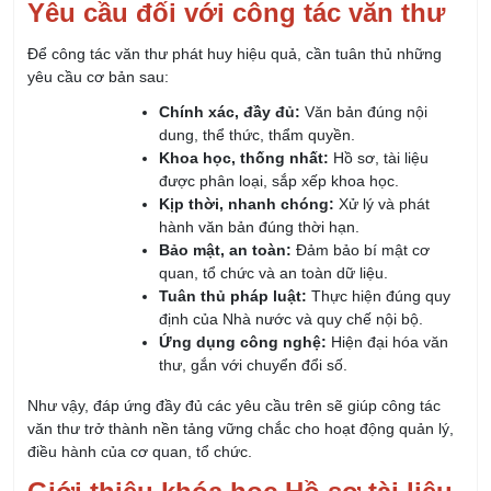
yêu cầu cơ bản sau:
Chính xác, đầy đủ:
Văn bản đúng nội
dung, thể thức, thẩm quyền.
Khoa học, thống nhất:
Hồ sơ, tài liệu
được phân loại, sắp xếp khoa học.
Kịp thời, nhanh chóng:
Xử lý và phát
hành văn bản đúng thời hạn.
Bảo mật, an toàn:
Đảm bảo bí mật cơ
quan, tổ chức và an toàn dữ liệu.
Tuân thủ pháp luật:
Thực hiện đúng quy
định của Nhà nước và quy chế nội bộ.
Ứng dụng công nghệ:
Hiện đại hóa văn
thư, gắn với chuyển đổi số.
Như vậy, đáp ứng đầy đủ các yêu cầu trên sẽ giúp công tác
văn thư trở thành nền tảng vững chắc cho hoạt động quản lý,
điều hành của cơ quan, tổ chức.
Giới thiệu khóa học Hồ sơ tài liệu
Khóa học Lập và Quản lý Hồ sơ tài liệu
do Viện Nghiên Cứu