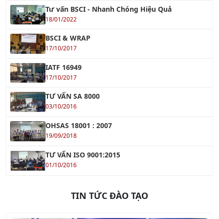
BSCI & WRAP
17/10/2017
IATF 16949
17/10/2017
TƯ VẤN SA 8000
03/10/2016
OHSAS 18001 : 2007
19/09/2018
TƯ VẤN ISO 9001:2015
01/10/2016
TIN TỨC ĐÀO TẠO