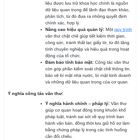
phân tích, từ đó đưa ra những quyết định
chính xác, hợp lý.
Nâng cao hiệu quả quản lý:
Một
quy trình
văn thư chặt chẽ giúp tiết kiệm thời gian,
công sức, tránh thất lạc giấy tờ, từ đó tăng
tính chuyên nghiệp và hiệu quả trong hoạt
động của tổ chức.
Đảm bảo tính bảo mật:
Công tác văn thư
còn góp phần kiểm soát chặt chẽ thông tin,
bảo vệ bí mật nhà nước, bí mật kinh doanh
và những dữ liệu quan trọng của cơ quan.
Ý nghĩa công tác văn thư:
Ý nghĩa hành chính – pháp lý:
Văn thư
giúp cơ quan hoạt động trong khuôn khổ
pháp luật, tránh sai sót về quy trình ban
hành văn bản, đồng thời lưu giữ hồ sơ làm
bằng chứng pháp lý trong các tình huống
cần đối chiếu.
Ý nghĩa quản lý – điều hành:
Văn thư là
công cụ để tổ chức quản lý công việc khoa