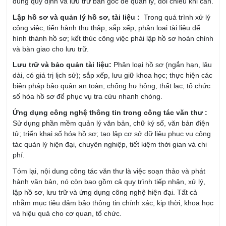
công việc, tiến hành thu thập, sắp xếp, phân loại tài liệu để
hình thành hồ sơ; kết thúc công việc phải lập hồ sơ hoàn chỉnh
và bàn giao cho lưu trữ.
Lưu trữ và bảo quản tài liệu:
Phân loại hồ sơ (ngắn hạn, lâu
dài, có giá trị lịch sử); sắp xếp, lưu giữ khoa học; thực hiện các
biện pháp bảo quản an toàn, chống hư hỏng, thất lạc; tổ chức
số hóa hồ sơ để phục vụ tra cứu nhanh chóng.
Ứng dụng công nghệ thông tin trong công tác văn thư :
Sử dụng phần mềm quản lý văn bản, chữ ký số, văn bản điện
tử; triển khai số hóa hồ sơ; tạo lập cơ sở dữ liệu phục vụ công
tác quản lý hiện đại, chuyên nghiệp, tiết kiệm thời gian và chi
phí.
Tóm lại, nội dung công tác văn thư là việc soạn thảo và phát
hành văn bản, nó còn bao gồm cả quy trình tiếp nhận, xử lý,
lập hồ sơ, lưu trữ và ứng dụng công nghệ hiện đại. Tất cả
nhằm mục tiêu đảm bảo thông tin chính xác, kịp thời, khoa học
và hiệu quả cho cơ quan, tổ chức.
Yêu cầu đối với công tác văn thư
Để công tác văn thư phát huy hiệu quả, cần tuân thủ những