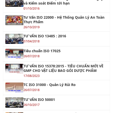
Tư Vấn ISO 22000 - Hệ Thống Quản Lý An Toàn
Thực Phẩm
26/10/2019
TƯ VẤN ISO 13485 : 2016
07/04/2018
Tiêu chuẩn ISO 17025
26/07/2018
TƯ VẤN ISO 15378:2015 - TIÊU CHUẨN MỚI VỀ
GMP CHO VẬT LIỆU BAO GÓI DƯỢC PHẨM
17/08/2023
TC ISO 31000 - Quản Lý Rủi Ro
26/07/2018
TƯ VẤN ISO 50001
26/10/2017
Tư vấn Halal - Cơ hội xuất khẩu tới thị trường
Hồi giáo
12/01/2023