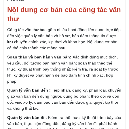
thư
Công tác văn thư bao gồm nhiều hoạt động liên quan trực tiếp
đến việc quản lý văn bản và hồ sơ, bảo đảm thông tin được
lưu chuyển chính xác, kịp thời và khoa học. Nội dung cơ bản
có thể chia thành các mảng sau:
Soạn thảo và ban hành văn bản:
Xác định đúng mục đích,
yêu cầu, đối tượng ban hành văn bản; soạn thảo theo thể
thức, kỹ thuật trình bày thống nhất; kiểm tra, rà soát kỹ trước
khi ký duyệt và phát hành để bảo đảm tính chính xác, hợp
pháp.
Quản lý văn bản đến :
Tiếp nhận, đăng ký, phân loại, chuyển
giao văn bản đến đúng người, đúng bộ phận; theo dõi và đôn
đốc việc xử lý, đảm bảo văn bản đến được giải quyết kịp thời
và không thất lạc.
Quản lý văn bản đi :
Kiểm tra thể thức, kỹ thuật trình bày của
văn bản; thực hiện đóng dấu, đăng ký văn bản đi; phát hành
đúng quy định và lưu trữ bản gốc để quản lý, đối chiếu khi cần.
Lập hồ sơ và quản lý hồ sơ, tài liệu :
Trong quá trình xử lý