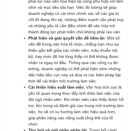
cốt lõi đang tồn tại, những điểm mạnh cần phát huy
và những yếu tố cần điều chỉnh để văn hóa trở
thành động lực phát triển chứ không phải rào cản.
Phát hiện và giải quyết vấn đề tiềm ẩn
: Một số
vấn đề trong văn hóa tổ chức, chẳng hạn như sự
thiếu gắn kết giữa các nhân viên, mâu thuẫn nội
bộ, hay mức độ hài lòng thấp có thể không được
nhận ra ngay từ đầu. Thông qua các công cụ đo
lường, doanh nghiệp có thể phát hiện sớm những
dấu hiệu tiêu cực này và đưa ra các biện pháp kịp
thời để cải thiện môi trường làm việc.
Cải thiện hiệu suất làm việc
: Văn hóa tích cực là
yếu tố quan trọng thúc đẩy tinh thần làm việc của
đội ngũ nhân viên. Khi nhân viên cảm thấy được hỗ
trợ, tôn trọng và đánh giá cao trong môi trường làm
việc, họ sẽ có xu hướng làm việc hiệu quả hơn,
góp phần nâng cao năng suất tổng thể của tổ
chức.
Thu hút và giữ chân nhân tài
: Trong bối cảnh
cạnh tranh khốc liệt trên thị trường lao động, một
văn hóa doanh nghiệp mạnh mẽ, cởi mở và tích