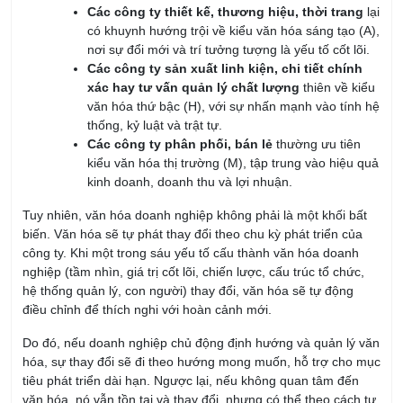
nơi sự đổi mới và trí tưởng tượng là yếu tố cốt lõi.
Các công ty sản xuất linh kiện, chi tiết chính
xác hay tư vấn quản lý chất lượng
thiên về kiểu
văn hóa thứ bậc (H), với sự nhấn mạnh vào tính hệ
thống, kỷ luật và trật tự.
Các công ty phân phối, bán lẻ
thường ưu tiên
kiểu văn hóa thị trường (M), tập trung vào hiệu quả
kinh doanh, doanh thu và lợi nhuận.
Tuy nhiên, văn hóa doanh nghiệp không phải là một khối bất
biến. Văn hóa sẽ tự phát thay đổi theo chu kỳ phát triển của
công ty. Khi một trong sáu yếu tố cấu thành văn hóa doanh
nghiệp (tầm nhìn, giá trị cốt lõi, chiến lược, cấu trúc tổ chức,
hệ thống quản lý, con người) thay đổi, văn hóa sẽ tự động
điều chỉnh để thích nghi với hoàn cảnh mới.
Do đó, nếu doanh nghiệp chủ động định hướng và quản lý văn
hóa, sự thay đổi sẽ đi theo hướng mong muốn, hỗ trợ cho mục
tiêu phát triển dài hạn. Ngược lại, nếu không quan tâm đến
văn hóa, nó vẫn tồn tại và thay đổi, nhưng có thể theo cách tự
phát và không kiểm soát được, thậm chí gây ra những hậu
quả khó lường.