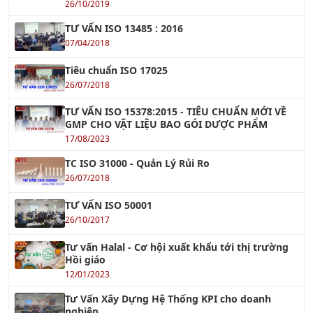
07/04/2018
Tiêu chuẩn ISO 17025
26/07/2018
TƯ VẤN ISO 15378:2015 - TIÊU CHUẨN MỚI VỀ
GMP CHO VẬT LIỆU BAO GÓI DƯỢC PHẨM
17/08/2023
TC ISO 31000 - Quản Lý Rủi Ro
26/07/2018
TƯ VẤN ISO 50001
26/10/2017
Tư vấn Halal - Cơ hội xuất khẩu tới thị trường
Hồi giáo
12/01/2023
Tư Vấn Xây Dựng Hệ Thống KPI cho doanh
nghiệp
29/11/2021