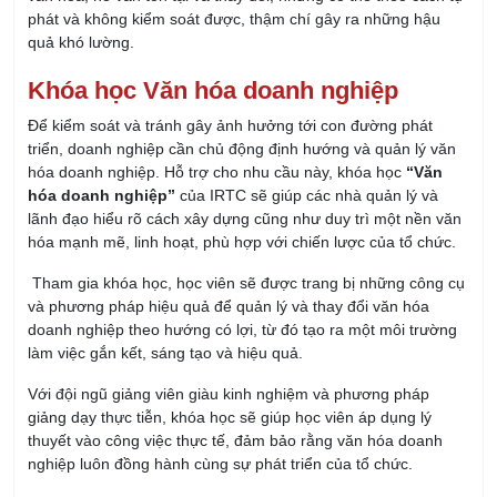
Khóa học Văn hóa doanh nghiệp
Để kiểm soát và tránh gây ảnh hưởng tới con đường phát
triển, doanh nghiệp cần chủ động định hướng và quản lý văn
hóa doanh nghiệp. Hỗ trợ cho nhu cầu này, khóa học
“Văn
hóa doanh nghiệp”
của IRTC sẽ giúp các nhà quản lý và
lãnh đạo hiểu rõ cách xây dựng cũng như duy trì một nền văn
hóa mạnh mẽ, linh hoạt, phù hợp với chiến lược của tổ chức.
Tham gia khóa học, học viên sẽ được trang bị những công cụ
và phương pháp hiệu quả để quản lý và thay đổi văn hóa
doanh nghiệp theo hướng có lợi, từ đó tạo ra một môi trường
làm việc gắn kết, sáng tạo và hiệu quả.
Với đội ngũ giảng viên giàu kinh nghiệm và phương pháp
giảng dạy thực tiễn, khóa học sẽ giúp học viên áp dụng lý
thuyết vào công việc thực tế, đảm bảo rằng văn hóa doanh
nghiệp luôn đồng hành cùng sự phát triển của tổ chức.
Hãy tham gia
khóa học Văn hóa doanh nghiệp
của
IRTC
để
xây dựng nền tảng vững chắc cho tương lai phát triển bền
vững!