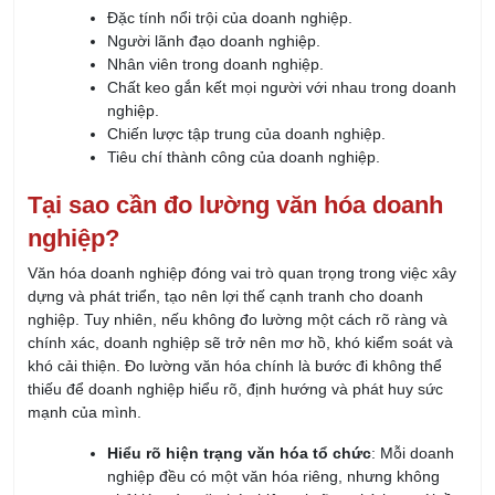
Nhân viên trong doanh nghiệp.
Chất keo gắn kết mọi người với nhau trong doanh
nghiệp.
Chiến lược tập trung của doanh nghiệp.
Tiêu chí thành công của doanh nghiệp.
Tại sao cần đo lường văn hóa doanh
nghiệp?
Văn hóa doanh nghiệp đóng vai trò quan trọng trong việc xây
dựng và phát triển, tạo nên lợi thế cạnh tranh cho doanh
nghiệp. Tuy nhiên, nếu không đo lường một cách rõ ràng và
chính xác, doanh nghiệp sẽ trở nên mơ hồ, khó kiểm soát và
khó cải thiện. Đo lường văn hóa chính là bước đi không thể
thiếu để doanh nghiệp hiểu rõ, định hướng và phát huy sức
mạnh của mình.
Hiểu rõ hiện trạng văn hóa tổ chức
: Mỗi doanh
nghiệp đều có một văn hóa riêng, nhưng không
phải lúc nào văn hóa hiện tại cũng phù hợp với tầm
nhìn và mục tiêu dài hạn. Việc đo lường sẽ giúp
doanh nghiệp có cái nhìn chính xác về các giá trị