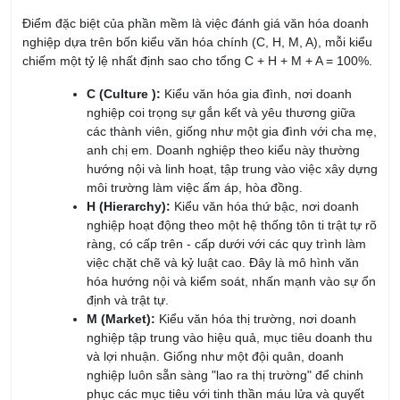
chiếm một tỷ lệ nhất định sao cho tổng C + H + M + A = 100%.
C (Culture ):
Kiểu văn hóa gia đình, nơi doanh
nghiệp coi trọng sự gắn kết và yêu thương giữa
các thành viên, giống như một gia đình với cha mẹ,
anh chị em. Doanh nghiệp theo kiểu này thường
hướng nội và linh hoạt, tập trung vào việc xây dựng
môi trường làm việc ấm áp, hòa đồng.
H (Hierarchy):
Kiểu văn hóa thứ bậc, nơi doanh
nghiệp hoạt động theo một hệ thống tôn ti trật tự rõ
ràng, có cấp trên - cấp dưới với các quy trình làm
việc chặt chẽ và kỷ luật cao. Đây là mô hình văn
hóa hướng nội và kiểm soát, nhấn mạnh vào sự ổn
định và trật tự.
M (Market):
Kiểu văn hóa thị trường, nơi doanh
nghiệp tập trung vào hiệu quả, mục tiêu doanh thu
và lợi nhuận. Giống như một đội quân, doanh
nghiệp luôn sẵn sàng "lao ra thị trường" để chinh
phục các mục tiêu với tinh thần máu lửa và quyết
liệt. Đây là kiểu văn hóa hướng ngoại và kiểm soát.
A (Adhocracy):
Kiểu văn hóa sáng tạo, nơi doanh