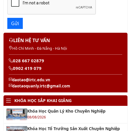
Gửi
LIÊN HỆ TƯ VẤN
Hồ Chí Minh - Đà Nẵng - Hà Nội
028 667 02879
0902 419 079
daotao@irtc.edu.vn
daotaoquanly.irtc@gmail.com
KHÓA HỌC SẮP KHAI GIẢNG
Khóa Học Quản Lý Kho Chuyên Nghiệp
08/08/2026
Khóa Học Tổ Trưởng Sản Xuất Chuyên Nghiệp
09/08/2026
Khóa Học QA/QC - Đảm Bảo & Kiểm Soát Chất