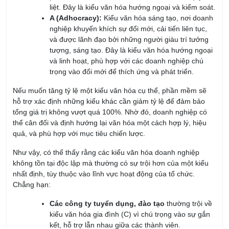
nghiệp khuyến khích sự đổi mới, cải tiến liên tục,
và được lãnh đạo bởi những người giàu trí tưởng
tượng, sáng tạo. Đây là kiểu văn hóa hướng ngoại
và linh hoạt, phù hợp với các doanh nghiệp chú
trọng vào đổi mới để thích ứng và phát triển.
Nếu muốn tăng tỷ lệ một kiểu văn hóa cụ thể, phần mềm sẽ
hỗ trợ xác định những kiểu khác cần giảm tỷ lệ để đảm bảo
tổng giá trị không vượt quá 100%. Nhờ đó, doanh nghiệp có
thể cân đối và định hướng lại văn hóa một cách hợp lý, hiệu
quả, và phù hợp với mục tiêu chiến lược.
Như vậy, có thể thấy rằng các kiểu văn hóa doanh nghiệp
không tồn tại độc lập mà thường có sự trội hơn của một kiểu
nhất định, tùy thuộc vào lĩnh vực hoạt động của tổ chức.
Chẳng hạn:
Các công ty tuyển dụng, đào tạo
thường trội về
kiểu văn hóa gia đình (C) vì chú trọng vào sự gắn
kết, hỗ trợ lẫn nhau giữa các thành viên.
Các công ty thiết kế, thương hiệu, thời trang
lại
có khuynh hướng trội về kiểu văn hóa sáng tạo (A),