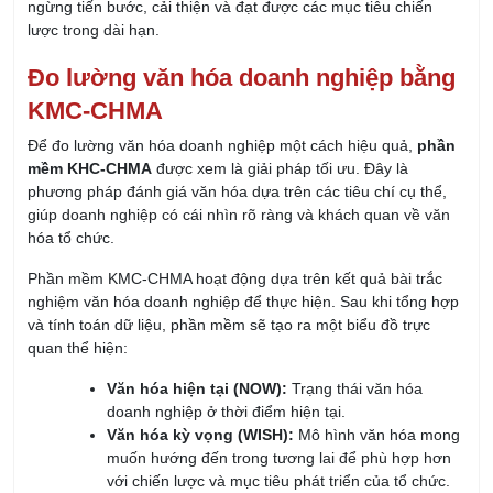
Đo lường văn hóa doanh nghiệp bằng
KMC-CHMA
Để đo lường văn hóa doanh nghiệp một cách hiệu quả,
phần
mềm KHC-CHMA
được xem là giải pháp tối ưu. Đây là
phương pháp đánh giá văn hóa dựa trên các tiêu chí cụ thể,
giúp doanh nghiệp có cái nhìn rõ ràng và khách quan về văn
hóa tổ chức.
Phần mềm KMC-CHMA hoạt động dựa trên kết quả bài trắc
nghiệm văn hóa doanh nghiệp để thực hiện. Sau khi tổng hợp
và tính toán dữ liệu, phần mềm sẽ tạo ra một biểu đồ trực
quan thể hiện:
Văn hóa hiện tại (NOW):
Trạng thái văn hóa
doanh nghiệp ở thời điểm hiện tại.
Văn hóa kỳ vọng (WISH):
Mô hình văn hóa mong
muốn hướng đến trong tương lai để phù hợp hơn
với chiến lược và mục tiêu phát triển của tổ chức.
Điểm đặc biệt của phần mềm là việc đánh giá văn hóa doanh
nghiệp dựa trên bốn kiểu văn hóa chính (C, H, M, A), mỗi kiểu