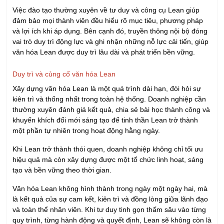
Việc đào tạo thường xuyên về tư duy và công cụ Lean giúp
đảm bảo mọi thành viên đều hiểu rõ mục tiêu, phương pháp
và lợi ích khi áp dụng. Bên cạnh đó, truyền thông nội bộ đóng
vai trò duy trì động lực và ghi nhận những nỗ lực cải tiến, giúp
văn hóa Lean được duy trì lâu dài và phát triển bền vững.
Duy trì và củng cố văn hóa Lean
Xây dựng văn hóa Lean là một quá trình dài hạn, đòi hỏi sự
kiên trì và thống nhất trong toàn hệ thống. Doanh nghiệp cần
thường xuyên đánh giá kết quả, chia sẻ bài học thành công và
khuyến khích đổi mới sáng tạo để tinh thần Lean trở thành
một phần tự nhiên trong hoạt động hằng ngày.
Khi Lean trở thành thói quen, doanh nghiệp không chỉ tối ưu
hiệu quả mà còn xây dựng được một tổ chức linh hoạt, sáng
tạo và bền vững theo thời gian.
Văn hóa Lean không hình thành trong ngày một ngày hai, mà
là kết quả của sự cam kết, kiên trì và đồng lòng giữa lãnh đạo
và toàn thể nhân viên. Khi tư duy tinh gọn thấm sâu vào từng
quy trình, từng hành động và quyết định, Lean sẽ không còn là