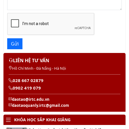
Gửi
LIÊN HỆ TƯ VẤN
Hồ Chí Minh - Đà Nẵng - Hà Nội
028 667 02879
0902 419 079
daotao@irtc.edu.vn
daotaoquanly.irtc@gmail.com
KHÓA HỌC SẮP KHAI GIẢNG