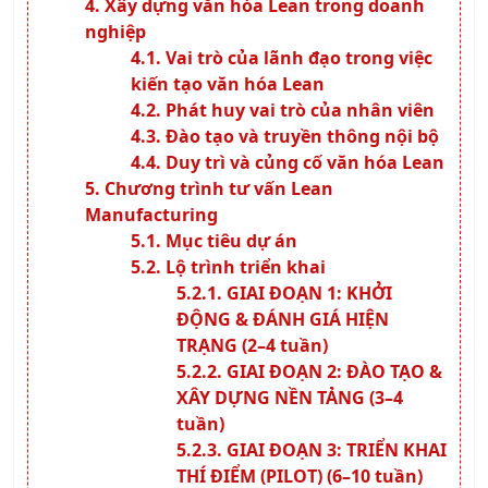
Xây dựng văn hóa Lean trong doanh
nghiệp
Vai trò của lãnh đạo trong việc
kiến tạo văn hóa Lean
Phát huy vai trò của nhân viên
Đào tạo và truyền thông nội bộ
Duy trì và củng cố văn hóa Lean
Chương trình tư vấn Lean
Manufacturing
Mục tiêu dự án
Lộ trình triển khai
GIAI ĐOẠN 1: KHỞI
ĐỘNG & ĐÁNH GIÁ HIỆN
TRẠNG (2–4 tuần)
GIAI ĐOẠN 2: ĐÀO TẠO &
XÂY DỰNG NỀN TẢNG (3–4
tuần)
GIAI ĐOẠN 3: TRIỂN KHAI
THÍ ĐIỂM (PILOT) (6–10 tuần)