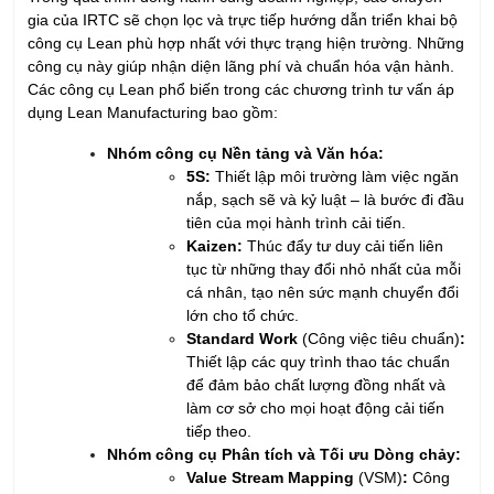
gia của IRTC sẽ chọn lọc và trực tiếp hướng dẫn triển khai bộ
công cụ Lean phù hợp nhất với thực trạng hiện trường. Những
công cụ này giúp nhận diện lãng phí và chuẩn hóa vận hành.
Các công cụ Lean phổ biến trong các chương trình tư vấn áp
dụng Lean Manufacturing bao gồm:
Nhóm công cụ Nền tảng và Văn hóa:
5S:
Thiết lập môi trường làm việc ngăn
nắp, sạch sẽ và kỷ luật – là bước đi đầu
tiên của mọi hành trình cải tiến.
Kaizen:
Thúc đẩy tư duy cải tiến liên
tục từ những thay đổi nhỏ nhất của mỗi
cá nhân, tạo nên sức mạnh chuyển đổi
lớn cho tổ chức.
Standard Work
(Công việc tiêu chuẩn)
:
Thiết lập các quy trình thao tác chuẩn
để đảm bảo chất lượng đồng nhất và
làm cơ sở cho mọi hoạt động cải tiến
tiếp theo.
Nhóm công cụ Phân tích và Tối ưu Dòng chảy:
Value Stream Mapping
(VSM)
:
Công