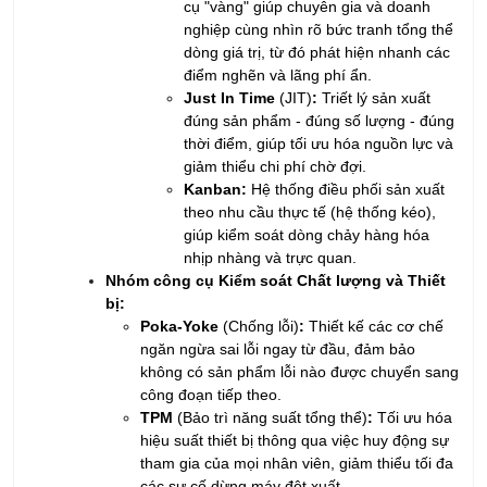
cụ "vàng" giúp chuyên gia và doanh
nghiệp cùng nhìn rõ bức tranh tổng thể
dòng giá trị, từ đó phát hiện nhanh các
điểm nghẽn và lãng phí ẩn.
Just In Time
(JIT)
:
Triết lý sản xuất
đúng sản phẩm - đúng số lượng - đúng
thời điểm, giúp tối ưu hóa nguồn lực và
giảm thiểu chi phí chờ đợi.
Kanban:
Hệ thống điều phối sản xuất
theo nhu cầu thực tế (hệ thống kéo),
giúp kiểm soát dòng chảy hàng hóa
nhịp nhàng và trực quan.
Nhóm công cụ Kiểm soát Chất lượng và Thiết
bị:
Poka-Yoke
(Chống lỗi)
:
Thiết kế các cơ chế
ngăn ngừa sai lỗi ngay từ đầu, đảm bảo
không có sản phẩm lỗi nào được chuyển sang
công đoạn tiếp theo.
TPM
(Bảo trì năng suất tổng thể)
:
Tối ưu hóa
hiệu suất thiết bị thông qua việc huy động sự
tham gia của mọi nhân viên, giảm thiểu tối đa
các sự cố dừng máy đột xuất.