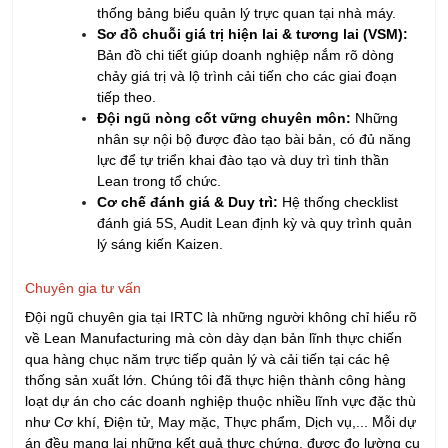
thống bảng biểu quản lý trực quan tại nhà máy.
Sơ đồ chuỗi giá trị hiện lai & tương lai (VSM):
Bản đồ chi tiết giúp doanh nghiệp nắm rõ dòng
chảy giá trị và lộ trình cải tiến cho các giai đoạn
tiếp theo.
Đội ngũ nòng cốt vững chuyên môn:
Những
nhân sự nội bộ được đào tạo bài bản, có đủ năng
lực để tự triển khai đào tạo và duy trì tinh thần
Lean trong tổ chức.
Cơ chế đánh giá & Duy trì:
Hệ thống checklist
đánh giá 5S, Audit Lean định kỳ và quy trình quản
lý sáng kiến Kaizen.
Chuyên gia tư vấn
Đội ngũ chuyên gia tại IRTC là những người không chỉ hiểu rõ
về Lean Manufacturing mà còn dày dạn bản lĩnh thực chiến
qua hàng chục năm trực tiếp quản lý và cải tiến tại các hệ
thống sản xuất lớn. Chúng tôi đã thực hiện thành công hàng
loạt dự án cho các doanh nghiệp thuộc nhiều lĩnh vực đặc thù
như Cơ khí, Điện tử, May mặc, Thực phẩm, Dịch vụ,... Mỗi dự
án đều mang lại những kết quả thực chứng, được đo lường cụ