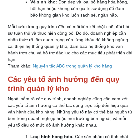
bảo không gian kho luôn sạch sẽ, ngăn nắp.
Mỗi bước trong quy trình đều có mối liên kết chặt chẽ, đòi hỏi
sự tuân thủ và thực hiện đồng bộ. Do đó, doanh nghiệp cần
nhận thức rõ tầm quan trọng của từng khâu để không ngừng
cải thiện hệ thống quản lý kho, đảm bảo hệ thống kho vận
hành trơn chu và hỗ trợ đắc lực cho các mục tiêu phát triển dài
hạn.
Tham khảo:
Nguyên tắc ABC trong quản lý kho hàng
Các yếu tố ảnh hưởng đến quy
trình quản lý kho
Ngoài nắm rõ các quy trình, doanh nghiệp cũng cần xem xét
các yếu tố ảnh hưởng có thể tác động trực tiếp đến hiệu quả
vận hành của kho hàng. Những yếu tố này có thể bắt nguồn từ
bên trong doanh nghiệp hoặc môi trường bên ngoài, và mỗi
yếu tố đều có mức độ ảnh hưởng khác nhau.
Loại hình hàng hóa:
Các sản phẩm có tính chất
khác nhau yêu cầu phương pháp và điều kiện giữ
riêng biệt, do đó loại hình hàng hóa sẽ ảnh hưởng