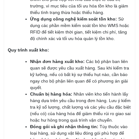
Ứng dụng công nghệ kiểm soát tồn kho:
Sử
dụng các phần mềm kiểm soát tồn kho WMS hoặc
RFID để tiết kiệm thời gian, tiết kiệm chi phí, tăng
độ chính xác và tối ưu hóa quản lý tồn kho.
Quy trình xuất kho:
Nhận đơn hàng xuất kho:
Các bộ phận ban liên
quan sẽ được yêu cầu xuất hàng. Sau khi kiểm tra
kỹ lưỡng, nếu có bất kỳ sự thiếu hụt nào, cần báo
ngay cho bộ phận liên quan để có phương án giải
quyết.
Chuẩn bị hàng hóa:
Nhân viên kho tiến hành lấy
hàng dựa trên yêu cầu trong đơn hàng.
Lưu ý kiểm
tra kỹ số lượng, chất lượng và các yêu cầu đặc biệt
(nếu có) của hàng hóa để giảm thiểu rủi ro giao sai
hoặc hư hỏng trong quá trình vận chuyển.
Đóng gói và ghi nhận thông tin:
Tùy thuộc vào
loại hàng, sử dụng vật liệu đóng gói phù hợp để
bảo vệ hàng hóa. Sau đó cập nhập thông tin chi
tiết loại hàng xuất kho trên hệ thống phần mềm