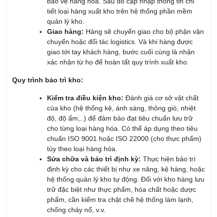
quản lý kho.
Giao hàng:
Hàng sẽ chuyển giao cho bộ phận vận
chuyển hoặc đối tác logistics. Và khi hàng được
giao tới tay khách hàng, bước cuối cùng là nhận
xác nhận từ họ để hoàn tất quy trình xuất kho.
Quy trình bảo trì kho:
Kiểm tra điều kiện kho:
Đánh giá cơ sở vật chất
của kho (hệ thống kệ, ánh sáng, thông gió, nhiệt
độ, độ ẩm,..) để đảm bảo đạt tiêu chuẩn lưu trữ
cho từng loại hàng hóa. Có thể áp dụng theo tiêu
chuẩn ISO 9001 hoặc ISO 22000 (cho thực phẩm)
tùy theo loại hàng hóa.
Sửa chữa và bảo trì định kỳ:
Thực hiện bảo trì
định kỳ cho các thiết bị như xe nâng, kệ hàng, hoặc
hệ thống quản lý kho tự động. Đối với kho hàng lưu
trữ đặc biệt như thực phẩm, hóa chất hoặc dược
phẩm, cần kiểm tra chặt chẽ hệ thống làm lạnh,
chống cháy nổ, v.v.
Vệ sinh kho:
Dọn dẹp và loại bỏ hàng hóa hỏng,
hết hạn hoặc không còn giá trị sử dụng để đảm