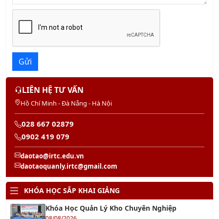
Gửi
LIÊN HỆ TƯ VẤN
Hồ Chí Minh - Đà Nẵng - Hà Nội
028 667 02879
0902 419 079
daotao@irtc.edu.vn
daotaoquanly.irtc@gmail.com
KHÓA HỌC SẮP KHAI GIẢNG
Khóa Học Quản Lý Kho Chuyên Nghiệp
08/08/2026
Khóa Học Tổ Trưởng Sản Xuất Chuyên Nghiệp