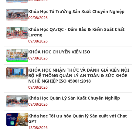
09/08/2026
Khóa Học QA/QC - Đảm Bảo & Kiểm Soát Chất
Lượng
09/08/2026
KHÓA HỌC CHUYÊN VIÊN ISO
09/08/2026
KHÓA HỌC NHẬN THỨC VÀ ĐÁNH GIÁ VIÊN NỘI
BỘ HỆ THỐNG QUẢN LÝ AN TOÀN & SỨC KHỎE
NGHỀ NGHIỆP ISO 45001:2018
09/08/2026
Khóa Học Quản Lý Sản Xuất Chuyên Nghiệp
09/08/2026
Khóa học Tối ưu hóa Quản lý Sản xuất với Chat
GPT
13/08/2026
Khóa học AI - Ứng dụng AI Tối ưu hóa công việc
hiệu quả