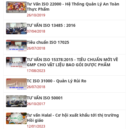
26/10/2019
TƯ VẤN ISO 13485 : 2016
07/04/2018
Tiêu chuẩn ISO 17025
26/07/2018
TƯ VẤN ISO 15378:2015 - TIÊU CHUẨN MỚI VỀ
GMP CHO VẬT LIỆU BAO GÓI DƯỢC PHẨM
17/08/2023
TC ISO 31000 - Quản Lý Rủi Ro
26/07/2018
TƯ VẤN ISO 50001
26/10/2017
Tư vấn Halal - Cơ hội xuất khẩu tới thị trường
Hồi giáo
12/01/2023
Tư Vấn Xây Dựng Hệ Thống KPI cho doanh