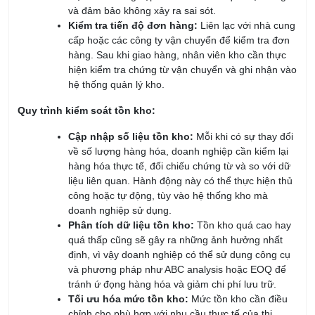
cấp hoặc các công ty vận chuyển để kiểm tra đơn
hàng. Sau khi giao hàng, nhân viên kho cần thực
hiện kiểm tra chứng từ vận chuyển và ghi nhận vào
hệ thống quản lý kho.
Quy trình kiểm soát tồn kho:
Cập nhập số liệu tồn kho:
Mỗi khi có sự thay đổi
về số lượng hàng hóa, doanh nghiệp cần kiểm lại
hàng hóa thực tế, đối chiếu chứng từ và so với dữ
liệu liên quan. Hành động này có thể thực hiện thủ
công hoặc tự động, tùy vào hệ thống kho mà
doanh nghiệp sử dụng.
Phân tích dữ liệu tồn kho:
Tồn kho quá cao hay
quá thấp cũng sẽ gây ra những ảnh hưởng nhất
định, vì vậy doanh nghiệp có thể sử dụng công cụ
và phương pháp như ABC analysis hoặc EOQ để
tránh ứ đọng hàng hóa và giảm chi phí lưu trữ.
Tối ưu hóa mức tồn kho:
Mức tồn kho cần điều
chỉnh cho phù hợp với nhu cầu thực tế của thị
trường, vì mục tiêu của tối ưu hóa tồn kho là giảm
thiểu tình trạng thừa hoặc thiếu hàng.