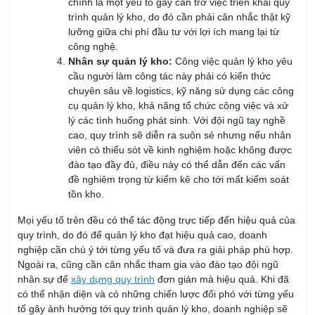
lưỡng giữa chi phí đầu tư với lợi ích mang lại từ
công nghệ.
Nhân sự quản lý kho:
Công việc quản lý kho yêu
cầu người làm công tác này phải có kiến thức
chuyên sâu về logistics, kỹ năng sử dụng các công
cụ quản lý kho, khả năng tổ chức công việc và xử
lý các tình huống phát sinh. Với đội ngũ tay nghề
cao, quy trình sẽ diễn ra suôn sẻ nhưng nếu nhân
viên có thiếu sót về kinh nghiệm hoặc không được
đào tạo đầy đủ, điều này có thể dẫn đến các vấn
đề nghiêm trọng từ kiểm kê cho tới mất kiểm soát
tồn kho.
Mọi yếu tố trên đều có thể tác động trực tiếp đến hiệu quả của
quy trình, do đó để quản lý kho đạt hiệu quả cao, doanh
nghiệp cần chú ý tới từng yếu tố và đưa ra giải pháp phù hợp.
Ngoài ra, cũng cần cân nhắc tham gia vào đào tạo đội ngũ
nhân sự để
xây dựng quy trình
đơn giản mà hiệu quả. Khi đã
có thể nhận diện và có những chiến lược đối phó với từng yếu
tố gây ảnh hưởng tới quy trình quản lý kho, doanh nghiệp sẽ
ngày càng phát triển mạnh mẽ, chất lượng cùng dịch vụ được
nâng cao và quan trọng nhất là xây dựng nên cầu nối vững