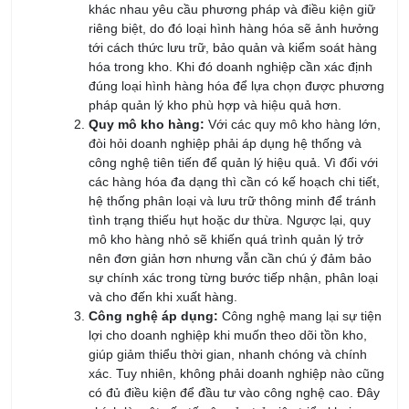
tới cách thức lưu trữ, bảo quản và kiểm soát hàng
hóa trong kho. Khi đó doanh nghiệp cần xác định
đúng loại hình hàng hóa để lựa chọn được phương
pháp quản lý kho phù hợp và hiệu quả hơn.
Quy mô kho hàng:
Với các quy mô kho hàng lớn,
đòi hỏi doanh nghiệp phải áp dụng hệ thống và
công nghệ tiên tiến để quản lý hiệu quả. Vì đối với
các hàng hóa đa dạng thì cần có kế hoạch chi tiết,
hệ thống phân loại và lưu trữ thông minh để tránh
tình trạng thiếu hụt hoặc dư thừa. Ngược lại, quy
mô kho hàng nhỏ sẽ khiến quá trình quản lý trở
nên đơn giản hơn nhưng vẫn cần chú ý đảm bảo
sự chính xác trong từng bước tiếp nhận, phân loại
và cho đến khi xuất hàng.
Công nghệ áp dụng:
Công nghệ mang lại sự tiện
lợi cho doanh nghiệp khi muốn theo dõi tồn kho,
giúp giảm thiểu thời gian, nhanh chóng và chính
xác. Tuy nhiên, không phải doanh nghiệp nào cũng
có đủ điều kiện để đầu tư vào công nghệ cao. Đây
chính là một yếu tố gây cản trở việc triển khai quy
trình quản lý kho, do đó cần phải cân nhắc thật kỹ