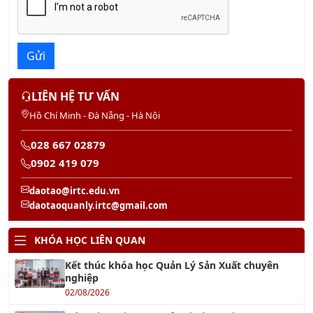
Gửi
LIÊN HỆ TƯ VẤN
Hồ Chí Minh - Đà Nẵng - Hà Nội
028 667 02879
0902 419 079
daotao@irtc.edu.vn
daotaoquanly.irtc@gmail.com
KHÓA HỌC LIÊN QUAN
Kết thúc khóa học Quản Lý Sản Xuất chuyên
nghiệp
02/08/2026