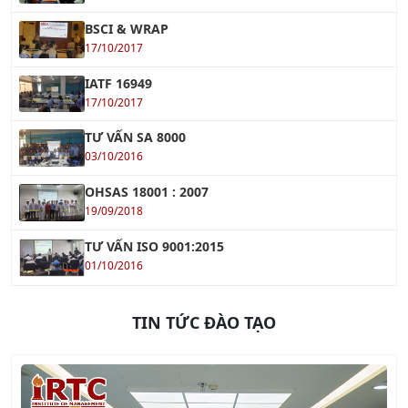
BSCI & WRAP
17/10/2017
IATF 16949
17/10/2017
TƯ VẤN SA 8000
03/10/2016
OHSAS 18001 : 2007
19/09/2018
TƯ VẤN ISO 9001:2015
01/10/2016
TIN TỨC ĐÀO TẠO