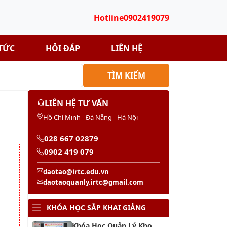
Hotline
0902419079
 TỨC
HỎI ĐÁP
LIÊN HỆ
TÌM KIẾM
LIÊN HỆ TƯ VẤN
Hồ Chí Minh - Đà Nẵng - Hà Nội
028 667 02879
0902 419 079
daotao@irtc.edu.vn
daotaoquanly.irtc@gmail.com
KHÓA HỌC SẮP KHAI GIẢNG
Khóa Học Quản Lý Kho