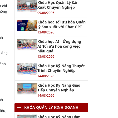
Khóa Học Quản Lý Sản
n cải
Xuất Chuyên Nghiệp
thông
09/08/2026
Khóa học Tối ưu hóa Quản
lý Sản xuất với Chat GPT
13/08/2026
nh
Khóa học AI - Ứng dụng
AI Tối ưu hóa công việc
hiệu quả
 lãng
13/08/2026
đánh
Khóa Học Kỹ Năng Thuyết
Trình Chuyên Nghiệp
14/08/2026
Khóa Học Kỹ Năng Giao
Tiếp Chuyên Nghiệp
14/08/2026
nh
KHÓA QUẢN LÝ KINH DOANH
iệu,
Khóa Học Kỹ Năng Đàm