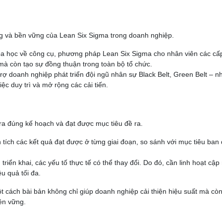
ng và bền vững của Lean Six Sigma trong doanh nghiệp.
óa học về công cụ, phương pháp Lean Six Sigma cho nhân viên các cấ
mà còn tạo sự đồng thuận trong toàn bộ tổ chức.
trợ doanh nghiệp phát triển đội ngũ nhân sự Black Belt, Green Belt – 
iệc duy trì và mở rộng các cải tiến.
a đúng kế hoạch và đạt được mục tiêu đề ra.
 tích các kết quả đạt được ở từng giai đoạn, so sánh với mục tiêu ban
 triển khai, các yếu tố thực tế có thể thay đổi. Do đó, cần linh hoạt cập
u quả tối đa.
ột cách bài bản không chỉ giúp doanh nghiệp cải thiện hiệu suất mà cò
ền vững.