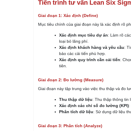
Tiến trình tư vấn Lean Six Sig
Giai đoạn 1: Xác định (Define)
Mục tiêu chính của giai đoạn này là xác định rõ 
Xác định mục tiêu dự án
: Làm rõ các
loại bỏ lãng phí.
Xác định khách hàng và yêu cầu
: T
bảo các cải tiến phù hợp.
Xác định quy trình cần cải tiến
: Chọ
tiên.
Giai đoạn 2: Đo lường (Measure)
Giai đoạn này tập trung vào việc thu thập và đo lườ
Thu thập dữ liệu
: Thu thập thông tin 
Xác định các chỉ số đo lường (KPI)
:
Phân tích dữ liệu
: Sử dụng dữ liệu th
Giai đoạn 3: Phân tích (Analyze)