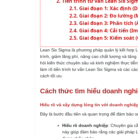
Tiến trình tư vấn Lean Six Sig
Giai đoạn 1: Xác định (D
Giai đoạn 2: Đo lường (
Giai đoạn 3: Phân tích (
Giai đoạn 4: Cải tiến (I
Giai đoạn 5: Kiểm soát (
Lean Six Sigma là phương pháp quản lý kết hợp L
trình, giảm lãng phí, nâng cao chất lượng và tăng
hỏi kiến thức chuyên sâu và kinh nghiệm thực tiễn
làm rõ tiến trình tư vấn Lean Six Sigma và các c
cách tối ưu.
Cách thức tìm hiểu doanh ngh
Hiểu rõ và xây dựng lòng tin với doanh nghiệ
Đây là bước đầu tiên và quan trọng để đảm bảo s
Hiểu rõ doanh nghiệp
: Chuyên gia c
này giúp đảm bảo rằng các giải pháp 