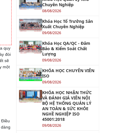
Chuyên Nghiệp
08/08/2026
Khóa Học Tổ Trưởng Sản
Xuất Chuyên Nghiệp
09/08/2026
Khóa Học QA/QC - Đảm
óa quy
Bảo & Kiểm Soát Chất
Lượng
ày đòi
09/08/2026
ết sẽ
ày một
KHÓA HỌC CHUYÊN VIÊN
ISO
09/08/2026
KHÓA HỌC NHẬN THỨC
VÀ ĐÁNH GIÁ VIÊN NỘI
BỘ HỆ THỐNG QUẢN LÝ
AN TOÀN & SỨC KHỎE
NGHỀ NGHIỆP ISO
45001:2018
. Điều
09/08/2026
ễ dàng