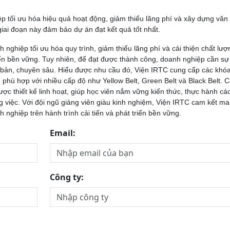
ệp tối ưu hóa hiệu quả hoạt động, giảm thiểu lãng phí và xây dựng văn
giai đoạn này đảm bảo dự án đạt kết quả tốt nhất.
nghiệp tối ưu hóa quy trình, giảm thiểu lãng phí và cải thiện chất lư
ển bền vững. Tuy nhiên, để đạt được thành công, doanh nghiệp cần sự
i bản, chuyên sâu. Hiểu được nhu cầu đó, Viện IRTC cung cấp các khó
phù hợp với nhiều cấp độ như Yellow Belt, Green Belt và Black Belt. 
ợc thiết kế linh hoạt, giúp học viên nắm vững kiến thức, thực hành cá
ng việc. Với đội ngũ giảng viên giàu kinh nghiệm, Viện IRTC cam kết m
 nghiệp trên hành trình cải tiến và phát triển bền vững.
Email:
Công ty: