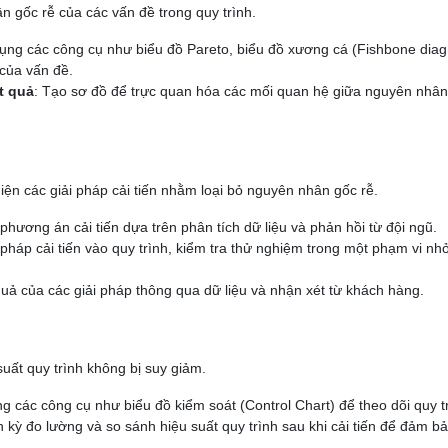
n gốc rễ của các vấn đề trong quy trình.
dụng các công cụ như biểu đồ Pareto, biểu đồ xương cá (Fishbone dia
của vấn đề.
t quả
: Tạo sơ đồ để trực quan hóa các mối quan hệ giữa nguyên nhân
hiện các giải pháp cải tiến nhằm loại bỏ nguyên nhân gốc rễ.
phương án cải tiến dựa trên phân tích dữ liệu và phản hồi từ đội ngũ.
 pháp cải tiến vào quy trình, kiểm tra thử nghiệm trong một phạm vi nh
quả của các giải pháp thông qua dữ liệu và nhận xét từ khách hàng.
suất quy trình không bị suy giảm.
ng các công cụ như biểu đồ kiểm soát (Control Chart) để theo dõi quy t
h kỳ đo lường và so sánh hiệu suất quy trình sau khi cải tiến để đảm b