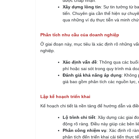
được chấp nhận.
Xây dựng lòng tin
: Sự tin tưởng từ b
tiến. Chuyên gia cần thể hiện sự chuy
qua những ví dụ thực tiễn và minh chứ
Phân tích nhu cầu của doanh nghiệp
Ở giai đoạn này, mục tiêu là xác định rõ những v
nghiệp.
Xác định vấn đề
: Thông qua các buổi 
phí hoặc sai sót trong quy trình mà d
Đánh giá khả năng áp dụng
: Không 
giá bao gồm phân tích các nguồn lực,
Lập kế hoạch triển khai
Kế hoạch chi tiết là nền tảng để hướng dẫn và đi
Lộ trình chi tiết
: Xây dựng các giai đo
động rõ ràng. Điều này giúp các bên li
Phân công nhiệm vụ
: Xác định rõ rà
phân tích đến triển khai cải tiến thực tế