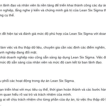
an lãnh đạo và nhân viên là nền tảng để triển khai thành công các dự á
ên nghiệp, lắng nghe ý kiến và chứng minh giá trị của Lean Six Sigma 
ng cụ thể.
ấn đề hiện tại và đánh giá mức độ phù hợp của Lean Six Sigma với doa
làm việc và thu thập dữ liệu, chuyên gia cần xác định các điểm nghẽn,
oanh nghiệp đang đối mặt.
phải doanh nghiệp nào cũng sẵn sàng áp dụng Lean Six Sigma. Việc 
 mức độ sẵn sàng của nhân viên và mức độ cam kết từ ban lãnh đạo.
ều phối các hoạt động trong dự án Lean Six Sigma.
ạn triển khai với mục tiêu cụ thể, thời gian hoàn thành và các bước hà
ên quan hiểu rõ vai trò và trách nhiệm của mình.
ng ai sẽ chịu trách nhiệm cho từng phần của dự án, từ việc thu thập dữ l
.