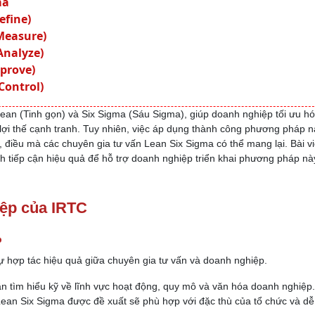
ma
efine)
Measure)
Analyze)
mprove)
Control)
ean (Tinh gọn) và Six Sigma (Sáu Sigma), giúp doanh nghiệp tối ưu h
 lợi thế cạnh tranh. Tuy nhiên, việc áp dụng thành công phương pháp n
, điều mà các chuyên gia tư vấn Lean Six Sigma có thể mang lại. Bài vi
ách tiếp cận hiệu quả để hỗ trợ doanh nghiệp triển khai phương pháp n
iệp của IRTC
p
ự hợp tác hiệu quả giữa chuyên gia tư vấn và doanh nghiệp.
ần tìm hiểu kỹ về lĩnh vực hoạt động, quy mô và văn hóa doanh nghiệp
Lean Six Sigma được đề xuất sẽ phù hợp với đặc thù của tổ chức và d