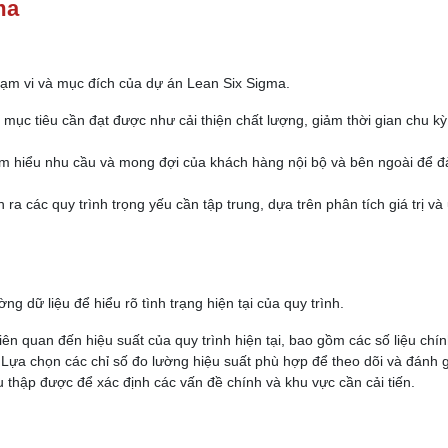
ma
phạm vi và mục đích của dự án Lean Six Sigma.
 mục tiêu cần đạt được như cải thiện chất lượng, giảm thời gian chu k
ìm hiểu nhu cầu và mong đợi của khách hàng nội bộ và bên ngoài để 
n ra các quy trình trọng yếu cần tập trung, dựa trên phân tích giá trị và
ng dữ liệu để hiểu rõ tình trạng hiện tại của quy trình.
liên quan đến hiệu suất của quy trình hiện tại, bao gồm các số liệu chín
 Lựa chọn các chỉ số đo lường hiệu suất phù hợp để theo dõi và đánh g
u thập được để xác định các vấn đề chính và khu vực cần cải tiến.