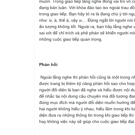
muốn. Trong giao tiếp lắng nghe đóng vai trò vô 
đang bàn luận. Với khóa đào tạo iso ngoài trau dồ
trong giao tiếp. Bạn hãy tỏ ra là đang chú ý tới
như: ừ, à, thế à, vậy ư,... Đừng ngắt lời người n
ấn tượng không tốt. Ngoài ra, bạn hãy lắng nghe 
sai xót để chỉ trích và phê phán sẽ khiến người n
những cuộc giao tiếp quan trọng.
Phản hồi
Ngoài lắng nghe thì phản hồi cũng là một trong nh
được trang bị thêm kỹ năng phản hồi sao cho hợp 
người đối diện là bạn đã nghe và hiểu được nội 
để nhắc lại nội dung câu chuyện mà đối tượng đa
đúng mục đích mà người đối diện muốn hướng đến, r
hai người không hiểu ý nhau, hiểu lầm trong khi b
diện đưa ra những thông tin trong khi giao tiếp th
hay không việc này sẽ giúp cho cuộc giao tiếp đ