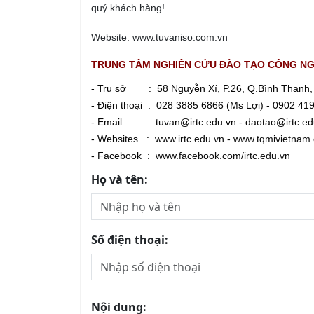
quý khách hàng!.
Website: www.tuvaniso.com.vn
TRUNG TÂM NGHIÊN CỨU ĐÀO TẠO CÔNG NGH
- Trụ sở : 58 Nguyễn Xí, P.26, Q.Bình Thạnh
- Điện thoại : 028 3885 6866 (Ms Lợi) - 0902 41
- Email : tuvan@irtc.edu.vn - daotao@irtc.edu
- Websites :
www.irtc.edu.vn
-
www.tqmivietnam
- Facebook :
www.facebook.com/irtc.edu.vn
Họ và tên:
Số điện thoại:
Nội dung: