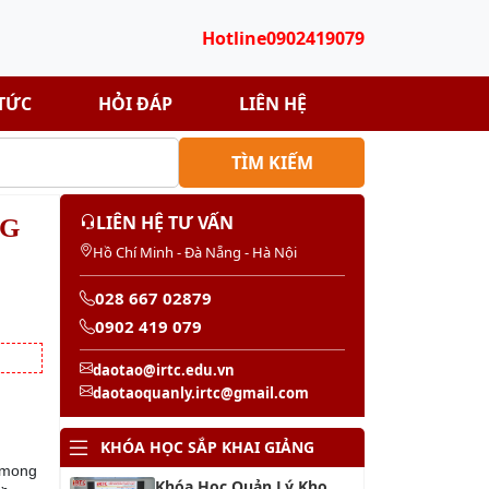
Hotline
0902419079
 TỨC
HỎI ĐÁP
LIÊN HỆ
TÌM KIẾM
LIÊN HỆ TƯ VẤN
NG
Hồ Chí Minh - Đà Nẵng - Hà Nội
028 667 02879
0902 419 079
daotao@irtc.edu.vn
daotaoquanly.irtc@gmail.com
KHÓA HỌC SẮP KHAI GIẢNG
ư mong
Khóa Học Quản Lý Kho