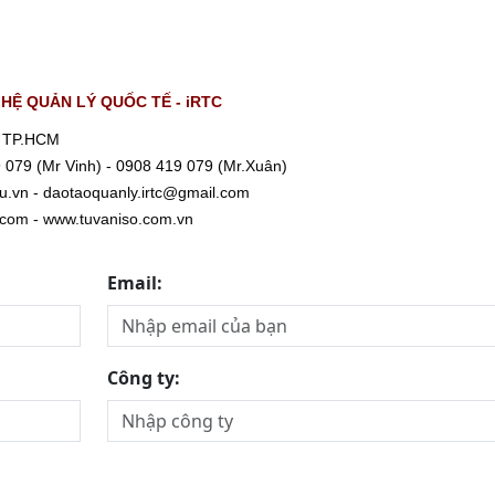
Ệ QUẢN LÝ QUỐC TẾ - iRTC
, TP.HCM
9 079 (Mr Vinh) - 0908 419 079 (Mr.Xuân)
.vn - daotaoquanly.irtc@gmail.com
.com
-
www.tuvaniso.com.vn
Email:
Công ty: