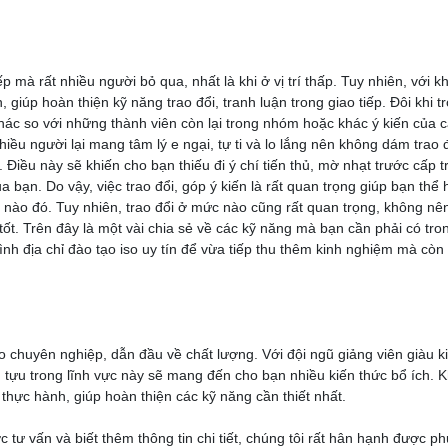
 mà rất nhiều người bỏ qua, nhất là khi ở vị trí thấp. Tuy nhiên, với k
giúp hoàn thiện kỹ năng trao đổi, tranh luận trong giao tiếp. Đôi khi t
khác so với những thành viên còn lại trong nhóm hoặc khác ý kiến của 
hiều người lại mang tâm lý e ngại, tự ti và lo lắng nên không dám trao đ
 Điều này sẽ khiến cho bạn thiếu đi ý chí tiến thủ, mờ nhạt trước cấp t
 bạn. Do vậy, việc trao đổi, góp ý kiến là rất quan trọng giúp bạn thể 
ề nào đó. Tuy nhiên, trao đổi ở mức nào cũng rất quan trọng, không nê
 tốt. Trên đây là một vài chia sẻ về các kỹ năng mà bạn cần phải có tro
h địa chỉ đào tạo iso uy tín để vừa tiếp thu thêm kinh nghiệm mà còn
o chuyên nghiệp, dẫn đầu về chất lượng. Với đội ngũ giảng viên giàu k
 tựu trong lĩnh vực này sẽ mang đến cho bạn nhiều kiến thức bổ ích. 
 thực hành, giúp hoàn thiện các kỹ năng cần thiết nhất.
 tư vấn và biết thêm thông tin chi tiết, chúng tôi rất hân hạnh được p