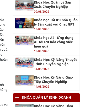
Khóa Học Quản Lý Sản
Xuất Chuyên Nghiệp
09/08/2026
hóa
Khóa học Tối ưu hóa Quản
lý Sản xuất với Chat GPT
rong
13/08/2026
cấp
ổi,
Khóa học AI - Ứng dụng
rên
AI Tối ưu hóa công việc
hiện
hiệu quả
n quá
13/08/2026
ng
Khóa Học Kỹ Năng Thuyết
 hoàn
Trình Chuyên Nghiệp
14/08/2026
Khóa Học Kỹ Năng Giao
Tiếp Chuyên Nghiệp
inh
14/08/2026
Không
KHÓA QUẢN LÝ KINH DOANH
hục vụ
Khóa Học Kỹ Năng Đàm