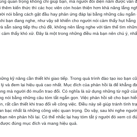
cùng quan trọng không chỉ giúp bạn, mà người đối diện nắm được vấn 
i thêm kiến thức thì các học viên còn hoàn thiện hơn khả năng lắng ng
 người nói bằng cách gật đầu hay phản ứng đáp lại bằng những câu ngắn
ói khi bạn đang nghe, như vậy sẽ khiến cho người nói cảm thấy hụt hẫng
và sẵn sàng tiếp thu chủ đề, không nên lắng nghe với tâm thế tìm nhữn
ói cảm thấy khó xử. Đây là một trong những điều mà bạn nên chú ý, nhấ
ững kỹ năng cần thiết khi giao tiếp. Trong quá trình đào tạo iso bạn c
lý và đem lại hiệu quả cao nhất. Mục đích của phản hồi là để khẳng đị
dung mà người đó muốn trao đổi. Có nghĩa là sử dụng những từ ngữ củ
ng nói bằng những câu tóm tắt ngắn gọn. Việc phản hồi sẽ cho bạn hiể
ất cần thiết khi trao đổi về công việc. Điều này sẽ giúp tránh tình tr
àn bạc nhất là những công việc quan trọng. Do vậy, sau khi nghe người
ì bạn nên phản hồi lại. Có thể nhắc lại hay tóm tắt ý người đó xem có đ
ạt được đúng mục đích và mang hiệu quả.