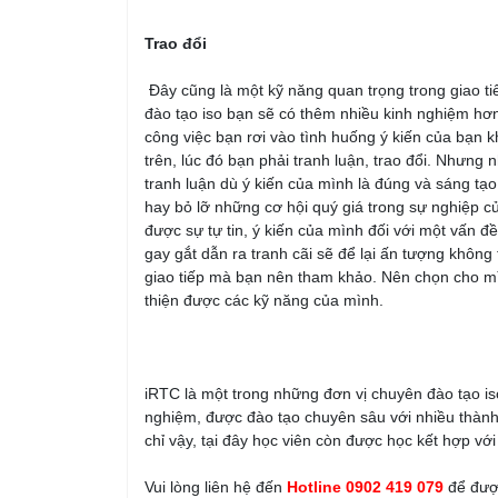
Trao đổi
Đây cũng là một kỹ năng quan trọng trong giao tiếp
đào tạo iso bạn sẽ có thêm nhiều kinh nghiệm hơn, 
công việc bạn rơi vào tình huống ý kiến của bạn 
trên, lúc đó bạn phải tranh luận, trao đổi. Nhưng n
tranh luận dù ý kiến của mình là đúng và sáng tạo.
hay bỏ lỡ những cơ hội quý giá trong sự nghiệp của
được sự tự tin, ý kiến của mình đối với một vấn đ
gay gắt dẫn ra tranh cãi sẽ để lại ấn tượng không
giao tiếp mà bạn nên tham khảo. Nên chọn cho mìn
thiện được các kỹ năng của mình.
iRTC là một trong những đơn vị chuyên đào tạo is
nghiệm, được đào tạo chuyên sâu với nhiều thành
chỉ vậy, tại đây học viên còn được học kết hợp với
Vui lòng liên hệ đến
Hotline 0902 419 079
để được