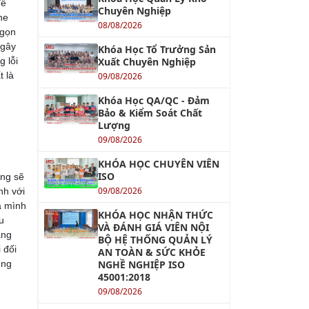
đề
Chuyên Nghiệp
he
08/08/2026
 gọn
 gây
Khóa Học Tổ Trưởng Sản
g lỗi
Xuất Chuyên Nghiệp
t là
09/08/2026
Khóa Học QA/QC - Đảm
Bảo & Kiểm Soát Chất
Lượng
09/08/2026
KHÓA HỌC CHUYÊN VIÊN
ISO
ũng sẽ
09/08/2026
nh với
a mình
KHÓA HỌC NHẬN THỨC
u
VÀ ĐÁNH GIÁ VIÊN NỘI
ạng
BỘ HỆ THỐNG QUẢN LÝ
 đối
AN TOÀN & SỨC KHỎE
úng
NGHỀ NGHIỆP ISO
45001:2018
09/08/2026