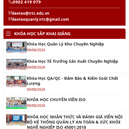
29/08/2026
Khóa Học Quản Trị Nhân Sự 4.0
22/08/2026
Khóa Học Hành Chính Nhân Sự Chuyên Nghiệp
22/08/2026
Khóa học Kỹ Năng Tạo Động Lực Cho Nhân Viên
13/08/2026
Khóa học Kỹ Năng Soạn Thảo Văn Bản Hành
Chính
14/08/2026
Khóa học Xây Dựng Khung Năng Lực Nhân Sự
20/08/2026
Khóa học Xây dựng Đội Ngũ Kế Thừa
13/08/2026
Khóa học Kỹ năng Kích hoạt Năng suất Nhân
viên