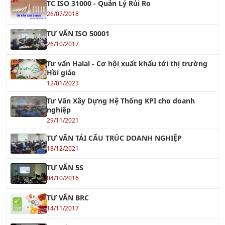
Khóa học RCM - Bảo Trì Dựa Trên Độ Tin Cậy
Xem tiếp »