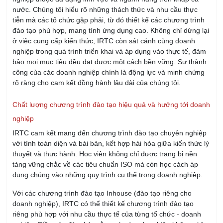
Khóa Học Tổ Trưởng Sản Xuất Chuyên Nghiệp
09/08/2026
Khóa Học QA/QC - Đảm Bảo & Kiểm Soát Chất
Lượng
09/08/2026
KHÓA HỌC CHUYÊN VIÊN ISO
09/08/2026
KHÓA HỌC NHẬN THỨC VÀ ĐÁNH GIÁ VIÊN NỘI
BỘ HỆ THỐNG QUẢN LÝ AN TOÀN & SỨC KHỎE
NGHỀ NGHIỆP ISO 45001:2018
09/08/2026
Khóa Học Quản Lý Sản Xuất Chuyên Nghiệp
09/08/2026
Khóa học Tối ưu hóa Quản lý Sản xuất với Chat
GPT
13/08/2026
Khóa học AI - Ứng dụng AI Tối ưu hóa công việc
hiệu quả