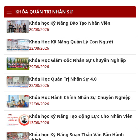
nghiệp
29/11/2021
TƯ VẤN TÁI CẤU TRÚC DOANH NGHIỆP
18/12/2021
TƯ VẤN 5S
04/10/2016
TƯ VẤN BRC
14/11/2017
Tư Vấn FSSC 22000
12/12/2022
Tư vấn GMP - Good Manufacturing Practices
20/03/2021
Tư vấn BSCI - Nhanh Chóng Hiệu Quả
18/01/2022
BSCI & WRAP