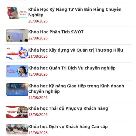
Thực Phẩm
26/10/2019
TƯ VẤN ISO 13485 : 2016
07/04/2018
Tiêu chuẩn ISO 17025
26/07/2018
TƯ VẤN ISO 15378:2015 - TIÊU CHUẨN MỚI VỀ
GMP CHO VẬT LIỆU BAO GÓI DƯỢC PHẨM
17/08/2023
TC ISO 31000 - Quản Lý Rủi Ro
26/07/2018
TƯ VẤN ISO 50001
26/10/2017
Tư vấn Halal - Cơ hội xuất khẩu tới thị trường
Hồi giáo
12/01/2023
Tư Vấn Xây Dựng Hệ Thống KPI cho doanh