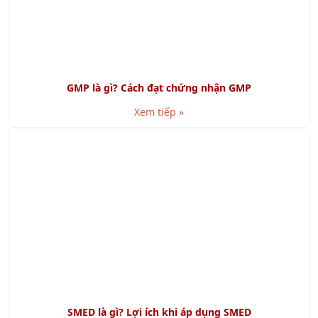
KHÓA HỌC LIÊN QUAN
Khóa học Kỹ năng Viết Báo Cáo chuyên nghiệp
Khóa học Kỹ năng Lập kế hoạch và Tổ chức công việc
Khóa học Kỹ Năng Lãnh Đạo Theo Tình Huống
Khóa học Quản trị Rủi Ro và Kiểm Soát Nội Bộ
Khóa học Kỹ Năng Xây dựng và Duy trì Mối Quan hệ
TƯ VẤN
TƯ VẤN ISO 15378:2015 - TIÊU CHUẨN MỚI VỀ GMP CHO
VẬT LIỆU BAO GÓI DƯỢC PHẨM
Tư vấn Halal - Cơ hội xuất khẩu tới thị trường Hồi giáo
Tư Vấn FSSC 22000
Tư vấn BSCI - Nhanh Chóng Hiệu Quả
TƯ VẤN TÁI CẤU TRÚC DOANH NGHIỆP