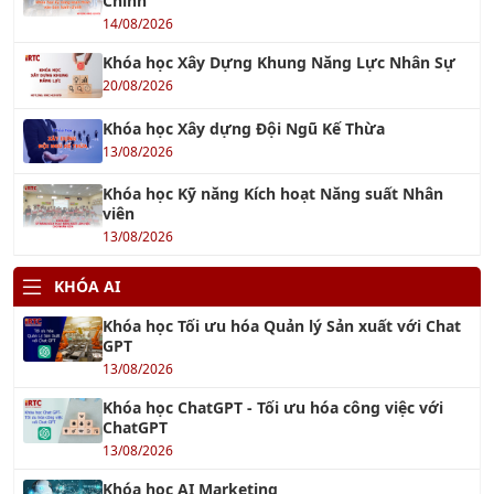
17/10/2017
IATF 16949
17/10/2017
TƯ VẤN SA 8000
03/10/2016
OHSAS 18001 : 2007
19/09/2018
TƯ VẤN ISO 9001:2015
01/10/2016
TIN TỨC ĐÀO TẠO