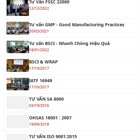
Khóa học Quản Lý Bảo Trì Công Nghiệp
Xem tiếp »
Khóa học Quản lý Dự Án Xây Dựng