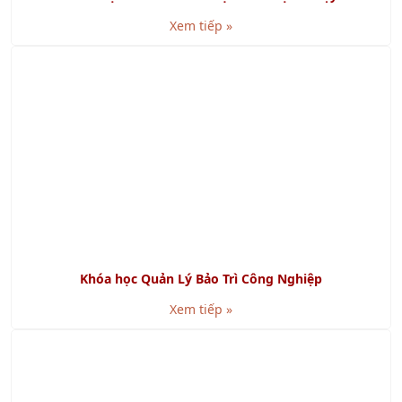
SMED là gì? Lợi ích khi áp dụng SMED
Xem tiếp »
Chuỗi cung ứng khép kín là gì? Bao gồm những phần
nào?
Xem tiếp »