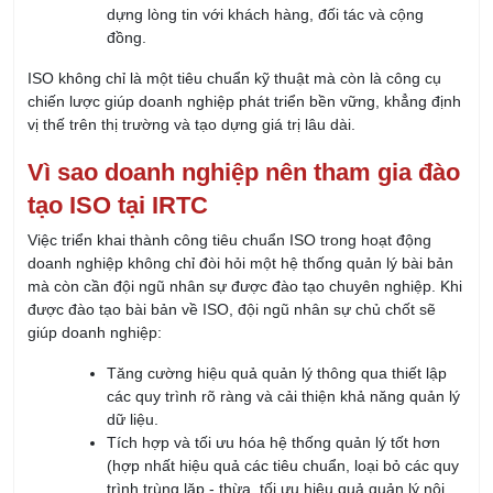
dụng. Không chỉ vậy, kỹ năng giảng dạy và truyền đạt xuất sắc
của các giảng viên giúp học viên dễ dàng tiếp thu, nắm bắt
kiến thức và tự tin áp dụng vào công việc thực tế. Chính sự kết
hợp giữa chuyên môn và khả năng truyền cảm hứng này đã
giúp IRTC xây dựng được niềm tin và uy tín trong lĩnh vực
đào
tạo ISO
.
IRTC tự hào là đối tác đáng tin cậy trong hành trình nâng cao
năng lực quản lý và đạt chuẩn quốc tế của doanh nghiệp. Với
bề dày kinh nghiệm, đội ngũ giảng viên giàu chuyên môn,
cùng các chương trình đào tạo được thiết kế chuyên nghiệp và
thực tiễn, chúng tôi cam kết mang lại giá trị vượt mong đợi cho
mỗi học viên và tổ chức. Hãy để IRTC đồng hành cùng doanh
nghiệp của bạn, không chỉ trong việc đạt chứng nhận ISO mà
còn xây dựng nền tảng vững chắc để phát triển bền vững và
thành công trong tương lai.
Họ và tên: