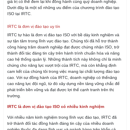
Gửi
LIÊN HỆ TƯ VẤN
Hồ Chí Minh - Đà Nẵng - Hà Nội
028 667 02879
0902 419 079
daotao@irtc.edu.vn
daotaoquanly.irtc@gmail.com
KHÓA HỌC SẮP KHAI GIẢNG
Khóa Học Quản Lý Kho Chuyên Nghiệp
08/08/2026