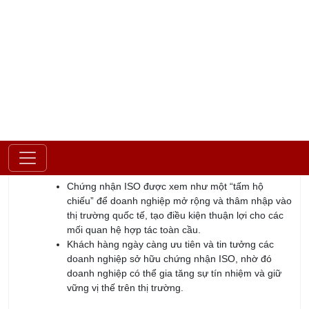
cao hệ thống quản lý. Những thành tích này không chỉ là minh
chứng cho năng lực vượt trội của IRTC, mà còn khẳng định
cam kết của chúng tôi trong việc mang lại chất lượng đào tạo
cao. Với sự đồng hành của IRTC, doanh nghiệp có thểnâng
cao năng lực đội ngũ, từ đó xây dựng nền tảng vững chắc để
phát triển bền vững và đạt được lợi thế cạnh tranh trên thị
trường.
IRTC là đơn vị đào tạo ISO có nhiều kinh nghiệm
Với nhiều năm kinh nghiệm trong lĩnh vực đào tạo, IRTC đã
trở thành đối tác đồng hành đáng tin cậy của nhiều doanh
nghiệp thuộc đa dạng lĩnh vực và ngành hàng trên khắp cả
nước. Chúng tôi hiểu rõ những thách thức và nhu cầu thực
tiễn mà các tổ chức gặp phải, từ đó thiết kế các chương trình
đào tạo phù hợp, mang tính ứng dụng cao. Không chỉ dừng lại
ở việc cung cấp kiến thức, IRTC còn sát cánh cùng doanh
nghiệp trong quá trình triển khai và áp dụng vào thực tế, đảm
bảo mọi mục tiêu đều đạt được một cách bền vững. Sự thành
công của các doanh nghiệp chính là động lực và minh chứng
rõ ràng cho cam kết đồng hành lâu dài của chúng tôi.