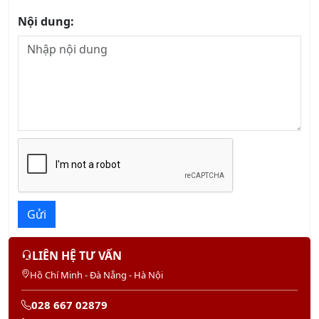
Khóa học Quản Trị Dịch Vụ chuyên nghiệp
13/08/2026
Khóa học Kỹ năng Giao tiếp trong Kinh doanh
Chuyên nghiệp
14/08/2026
Khóa học Thái độ Phục vụ Khách hàng
13/08/2026
Khóa học Dịch vụ Khách hàng Cao cấp
13/08/2026
KHÓA QUẢN TRỊ NHÂN SỰ
Khóa học Kỹ Năng Đào Tạo Nhân Viên
20/08/2026
Khóa Học Kỹ Năng Quản Lý Con Người
22/08/2026
Khóa Học Giám Đốc Nhân Sự Chuyên Nghiệp