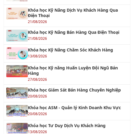
13/08/2026
TƯ VẤN QUẢN LÝ
Tư Vấn ISO 9001 – Hệ Thống Quản Lý Chất
Lượng
18/12/2021
Tư vấn ISO 14001: 2015 – Hệ thống Quản lý Môi
trường
30/10/2016
Tư vấn ISO 45001
18/06/2018
TƯ VẤN ISO 22000 & HACCP
14/10/2017
Tư Vấn HACCP - Hệ thống Phân tích Mối nguy
và Kiểm soát Điểm tới hạn
01/10/2016
Tư Vấn ISO 22000 - Hệ Thống Quản Lý An Toàn