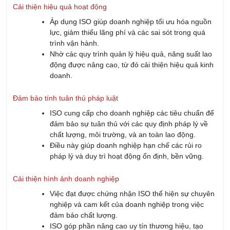
Chất lượng chương trình đào tạo hiệu quả và hướng tới doanh
nghiệp
IRTC cam kết mang đến chương trình đào tạo chuyên nghiệp
với tính toàn diện và bài bản, kết hợp hài hòa giữa kiến thức lý
thuyết và thực hành. Học viên không chỉ được trang bị nền
tảng vững chắc về các tiêu chuẩn ISO mà còn học cách áp
dụng chúng vào những quy trình cụ thể trong doanh nghiệp.
Với các chương trình đào tạo Inhouse (đào tạo riêng cho
doanh nghiệp), IRTC có thể thiết kế chương trình đào tạo
riêng phù hợp với nhu cầu thực tế của từng tổ chức - doanh
nghiệp. Điều này đảm bảo rằng các doanh nghiệp không chỉ
đạt được chứng nhận ISO mà còn nâng cao hiệu quả quản lý
và vận hành một cách bền vững.
Đội ngũ giảng viên
Đội ngũ giảng viên tại IRTC chính là yếu tố quan trọng làm
nên chất lượng vượt trội của các chương trình đào tạo. Với
kiến thức chuyên sâu về các tiêu chuẩn ISO và kinh nghiệm
thực tiễn trong việc triển khai ISO tại doanh nghiệp, các
chuyên gia tại IRTC mang đến những bài học đầy tính ứng