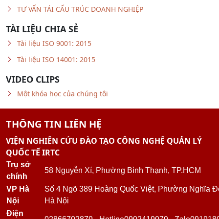
KHÓA HỌC LIÊN QUAN
Khóa học Kỹ Năng Giải Quyết Xung Đột
KHÓA HỌC KỸ NĂNG QUẢN LÝ THỜI GIAN HIỆU QUẢ
Khóa Học Kỹ Năng Giao Tiếp Chuyên Nghiệp
Khóa học Quản trị Sự Thay Đổi
Khóa học Kỹ Năng Xây Dựng và Phát Triển Đội Nhóm
TƯ VẤN