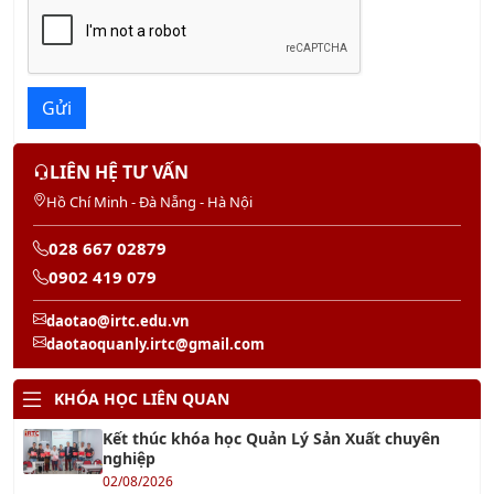
Gửi
LIÊN HỆ TƯ VẤN
Hồ Chí Minh - Đà Nẵng - Hà Nội
028 667 02879
0902 419 079
daotao@irtc.edu.vn
daotaoquanly.irtc@gmail.com
KHÓA HỌC LIÊN QUAN
Kết thúc khóa học Quản Lý Sản Xuất chuyên
nghiệp
02/08/2026