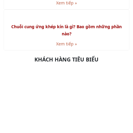
GMP là gì? Cách đạt chứng nhận GMP
Xem tiếp »
SMED là gì? Lợi ích khi áp dụng SMED
Xem tiếp »
Chuỗi cung ứng khép kín là gì? Bao gồm những phần
nào?
Xem tiếp »