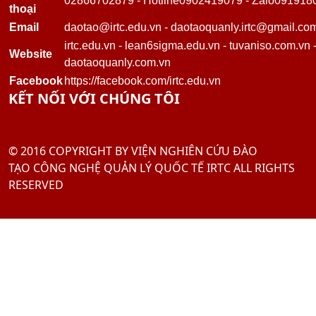
TƯ VẤN ISO 15378:2015 - TIÊU CHUẨN MỚI VỀ GMP CHO
VẬT LIỆU BAO GÓI DƯỢC PHẨM
Tư vấn Halal - Cơ hội xuất khẩu tới thị trường Hồi giáo
Tư Vấn FSSC 22000
Tư vấn BSCI - Nhanh Chóng Hiệu Quả
TƯ VẤN TÁI CẤU TRÚC DOANH NGHIỆP
TÀI LIỆU CHIA SẺ
Tài liệu ISO 9001: 2015
Tài liệu ISO 14001: 2015
VIDEO CLIPS
Một khóa học của chúng tôi
THÔNG TIN LIÊN HỆ
VIỆN NGHIÊN CỨU ĐÀO TẠO CÔNG NGHỆ QUẢN LÝ
QUỐC TẾ IRTC