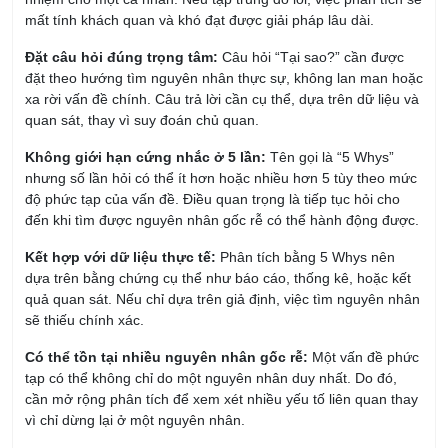
Đặt câu hỏi đúng trọng tâm:
Câu hỏi “Tại sao?” cần được
đặt theo hướng tìm nguyên nhân thực sự, không lan man hoặc
xa rời vấn đề chính. Câu trả lời cần cụ thể, dựa trên dữ liệu và
quan sát, thay vì suy đoán chủ quan.
Không giới hạn cứng nhắc ở 5 lần:
Tên gọi là “5 Whys”
nhưng số lần hỏi có thể ít hơn hoặc nhiều hơn 5 tùy theo mức
độ phức tạp của vấn đề. Điều quan trọng là tiếp tục hỏi cho
đến khi tìm được nguyên nhân gốc rễ có thể hành động được.
Kết hợp với dữ liệu thực tế:
Phân tích bằng 5 Whys nên
dựa trên bằng chứng cụ thể như báo cáo, thống kê, hoặc kết
quả quan sát. Nếu chỉ dựa trên giả định, việc tìm nguyên nhân
sẽ thiếu chính xác.
Có thể tồn tại nhiều nguyên nhân gốc rễ:
Một vấn đề phức
tạp có thể không chỉ do một nguyên nhân duy nhất. Do đó,
cần mở rộng phân tích để xem xét nhiều yếu tố liên quan thay
vì chỉ dừng lại ở một nguyên nhân.
Kết hợp với các công cụ khác:
5 Whys là phương pháp đơn
giản, nhưng để phân tích vấn đề toàn diện, có thể kết hợp với