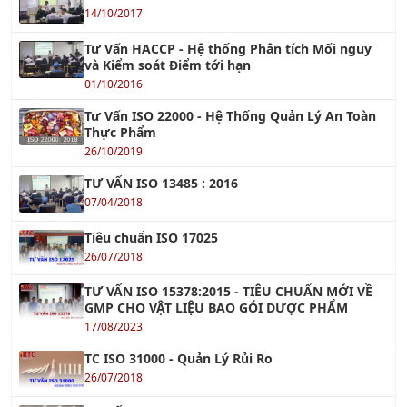
Tư Vấn HACCP - Hệ thống Phân tích Mối nguy
và Kiểm soát Điểm tới hạn
01/10/2016
Tư Vấn ISO 22000 - Hệ Thống Quản Lý An Toàn
Thực Phẩm
26/10/2019
TƯ VẤN ISO 13485 : 2016
07/04/2018
Tiêu chuẩn ISO 17025
26/07/2018
TƯ VẤN ISO 15378:2015 - TIÊU CHUẨN MỚI VỀ
GMP CHO VẬT LIỆU BAO GÓI DƯỢC PHẨM
17/08/2023
TC ISO 31000 - Quản Lý Rủi Ro
26/07/2018
TƯ VẤN ISO 50001
26/10/2017