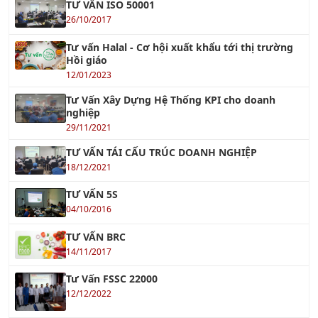
Tư vấn Halal - Cơ hội xuất khẩu tới thị trường
Hồi giáo
12/01/2023
Tư Vấn Xây Dựng Hệ Thống KPI cho doanh
nghiệp
29/11/2021
TƯ VẤN TÁI CẤU TRÚC DOANH NGHIỆP
18/12/2021
TƯ VẤN 5S
04/10/2016
TƯ VẤN BRC
14/11/2017
Tư Vấn FSSC 22000
12/12/2022
Tư vấn GMP - Good Manufacturing Practices
20/03/2021