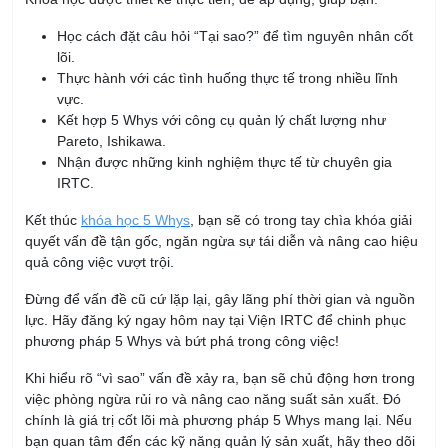
lõi.
Thực hành với các tình huống thực tế trong nhiều lĩnh
vực.
Kết hợp 5 Whys với công cụ quản lý chất lượng như
Pareto, Ishikawa.
Nhận được những kinh nghiệm thực tế từ chuyên gia
IRTC.
Kết thúc
khóa học 5 Whys
, bạn sẽ có trong tay chìa khóa giải
quyết vấn đề tận gốc, ngăn ngừa sự tái diễn và nâng cao hiệu
quả công việc vượt trội.
Đừng để vấn đề cũ cứ lặp lại, gây lãng phí thời gian và nguồn
lực. Hãy đăng ký ngay hôm nay tại Viện IRTC để chinh phục
phương pháp 5 Whys và bứt phá trong công việc!
Khi hiểu rõ “vì sao” vấn đề xảy ra, bạn sẽ chủ động hơn trong
việc phòng ngừa rủi ro và nâng cao năng suất sản xuất. Đó
chính là giá trị cốt lõi mà phương pháp 5 Whys mang lại. Nếu
bạn quan tâm đến các kỹ năng quản lý sản xuất, hãy theo dõi
Viện IRTC để không bỏ lỡ những bài viết và khóa học hữu ích.