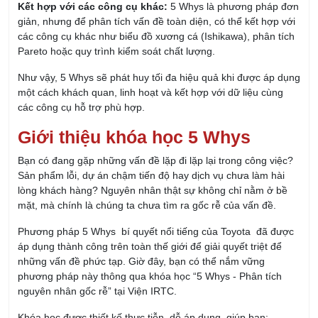
các công cụ khác như biểu đồ xương cá (Ishikawa), phân tích
Pareto hoặc quy trình kiểm soát chất lượng.
Như vậy, 5 Whys sẽ phát huy tối đa hiệu quả khi được áp dụng
một cách khách quan, linh hoạt và kết hợp với dữ liệu cùng
các công cụ hỗ trợ phù hợp.
Giới thiệu khóa học 5 Whys
Bạn có đang gặp những vấn đề lặp đi lặp lại trong công việc?
Sản phẩm lỗi, dự án chậm tiến độ hay dịch vụ chưa làm hài
lòng khách hàng? Nguyên nhân thật sự không chỉ nằm ở bề
mặt, mà chính là chúng ta chưa tìm ra gốc rễ của vấn đề.
Phương pháp 5 Whys bí quyết nổi tiếng của Toyota đã được
áp dụng thành công trên toàn thế giới để giải quyết triệt để
những vấn đề phức tạp. Giờ đây, bạn có thể nắm vững
phương pháp này thông qua khóa học “5 Whys - Phân tích
nguyên nhân gốc rễ” tại Viện IRTC.
Khóa học được thiết kế thực tiễn, dễ áp dụng, giúp bạn:
Học cách đặt câu hỏi “Tại sao?” để tìm nguyên nhân cốt