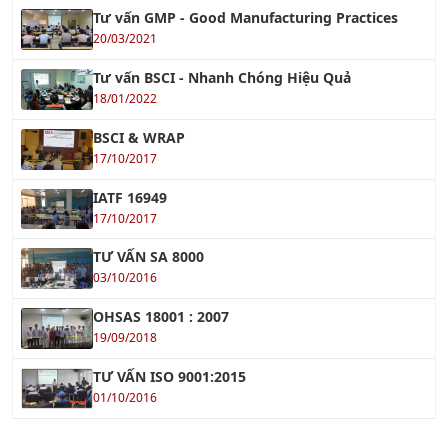
Tư vấn BSCI - Nhanh Chóng Hiệu Quả
18/01/2022
BSCI & WRAP
17/10/2017
IATF 16949
17/10/2017
TƯ VẤN SA 8000
03/10/2016
OHSAS 18001 : 2007
19/09/2018
TƯ VẤN ISO 9001:2015
01/10/2016
TIN TỨC ĐÀO TẠO