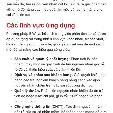
cải tiến liên tục.
Các lĩnh vực ứng dụng
Phương pháp 5 Whys hữu ích trong việc phân tích sự cố được
áp dụng rộng rãi trong nhiều lĩnh vực khác nhau, từ sản xuất,
dịch vụ đến giáo dục và y tế, giúp giải quyết vấn đề một cách
triệt để và nâng cao hiệu quả công việc.
Sản xuất và quản lý chất lượng:
Phân tích lỗi sản
phẩm, máy móc và quy trình để tìm nguyên nhân gốc rễ,
từ đó cải thiện hiệu suất và giảm thiểu lỗi.
Dịch vụ và chăm sóc khách hàng:
Giải quyết khiếu nại,
nâng cao trải nghiệm khách hàng bằng cách xác định
nguyên nhân chậm trễ hoặc sai sót trong dịch vụ.
Quản lý dự án:
Phát hiện nguyên nhân khiến dự án trễ
tiến độ hoặc vượt chi phí, giúp tối ưu kế hoạch và phân
bổ nguồn lực.
Công nghệ thông tin (CNTT):
Xác định nguyên nhân
gốc rễ của sự cố phần mềm, hệ thống hoặc mạng để đưa
ra giải pháp triệt để.
Giáo dục và đào tạo:
Phân tích nguyên nhân học sinh