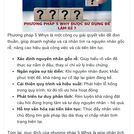
Phương pháp 5 Whys là một công cụ giải quyết vấn đề đơn
thuần, giúp doanh nghiệp và cá nhân tìm ra nguyên nhân gốc
rễ, nâng cao hiệu quả công việc và cải tiến liên tục.
Xác định nguyên nhân gốc rễ:
Giúp hiểu rõ vấn đề
thực sự nằm ở đâu, thay vì chỉ xử lý triệu chứng.
Ngăn ngừa sự tái diễn:
Khi nguyên nhân được khắc
phục triệt để, khả năng sự cố lặp lại giảm đáng kể.
Cải thiện quy trình và hiệu suất:
Phát hiện lỗ hổng
trong quy trình, từ đó tối ưu hóa hoạt động.
Phát triển tư duy phân tích:
Rèn luyện khả năng đặt
câu hỏi đúng trọng tâm và tư duy nguyên nhân – hệ quả.
Hỗ trợ văn hóa cải tiến liên tục:
Thúc đẩy nhân viên
chủ động tìm giải pháp lâu dài thay vì chấp nhận tình
trạng hiện tại.
Tóm lại, mục đích của phương pháp 5 Whys là giúp phân tích
sâu vấn đề, tìm ra nguyên nhân cốt lõi và đưa ra giải pháp bền
vững, từ đó nâng cao hiệu quả làm việc và tạo nền tảng cho