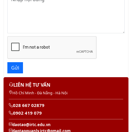
Gửi
LIÊN HỆ TƯ VẤN
Hồ Chí Minh - Đà Nẵng - Hà Nội
028 667 02879
0902 419 079
daotao@irtc.edu.vn
daotaoquanly.irtc@gmail.com
KHÓA HỌC SẮP KHAI GIẢNG