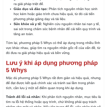
học kém hoặc giáo trình chưa hiệu quả, từ đó cải tiến
phương pháp giảng dạy và tài liệu.
Sức khỏe và y tế:
Nghiên cứu nguyên nhân tai nạn y tế,
sai sót trong chăm sóc bệnh nhân để cải tiến quy trình và
tăng an toàn.
Tóm lại, phương pháp 5 Whys có thể áp dụng trong nhiều lĩnh
vực khác nhau, giúp tìm ra nguyên nhân gốc rễ của vấn đề, từ
đó đưa ra giải pháp hiệu quả và bền vững.
Lưu ý khi áp dụng phương pháp
5 Whys
Mặc dù phương pháp 5 Whys rất đơn giản và hiệu quả, nhưng
để đạt được kết quả chính xác và tránh sai lầm trong phân
tích, cần lưu ý một số điểm quan trọng khi áp dụng.
Tránh đổ lỗi cá nhân:
Khi phân tích nguyên nhân, mục tiêu là
tìm ra lỗi hệ thống hoặc quy trình, chứ không phải quy trách
nhiệm cho một cá nhân. Nếu tập trung đổ lỗi, việc phân tích sẽ
mất tính khách quan và khó đạt được giải pháp lâu dài.