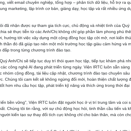
, viết email chuyên nghiệp, tổng hợp – phân tích dữ liệu, hỗ trợ ra q
ung marketing, lập trình cơ bản, giảng dạy, học tập và rất nhiều ứng d
tôi đã nhận được sự tham gia tích cực, chủ động và nhiệt tình của Quý
hia sẻ thực tiễn từ các Anh/Chị không chỉ góp phần làm phong phú th
, hướng tới việc xây dựng một cộng đồng học tập cởi mở, nơi kiến th
 tinh thần đó đã giúp tạo nên một môi trường học tập giàu cảm hứng và
n đắp trong từng chương trình đào tạo.
uý Anh/Chị sẽ tiếp tục duy trì thói quen học tập, tiếp tục khám phá n
ác công nghệ AI đang phát triển từng ngày. Viện IRTC luôn sẵn sàng
ác nhóm cộng đồng, tài liệu cập nhật, chương trình đào tạo chuyên sâu
c. Chúng tôi cam kết sẽ không ngừng đổi mới, hoàn thiện chất lượng 
ốt hơn nhu cầu học tập, phát triển kỹ năng và thích ứng trong thời đại
iển bền vững", Viện IRTC luôn đặt người học ở vị trí trung tâm và coi s
t. Chúng tôi tin rằng, với sự chủ động học hỏi, tinh thần cầu tiến và k
người kiến tạo sự thay đổi tích cực không chỉ cho bản thân, mà còn ch