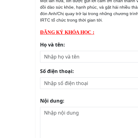
Một lần nữa, xin được gửi lời cảm ơn chân thành 
dồi dào sức khỏe, hạnh phúc, và gặt hái nhiều 
đón Anh/Chị quay trở lại trong những chương trìn
IRTC tổ chức trong thời gian tới.
ĐĂNG KÝ KHÓA HỌC :
Họ và tên:
Số điện thoại:
Nội dung: