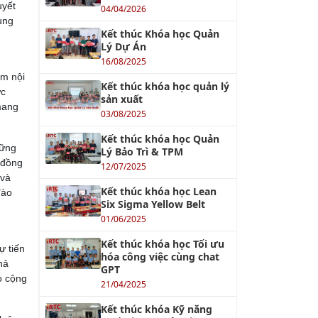
uyết
04/04/2026
ụng
Kết thúc Khóa học Quản
Lý Dự Án
16/08/2025
êm nội
Kết thúc khóa học quản lý
ức
sản xuất
 mang
03/08/2025
Kết thúc khóa học Quản
hững
Lý Bảo Trì & TPM
 đồng
12/07/2025
 và
Kết thúc khóa học Lean
đào
Six Sigma Yellow Belt
01/06/2025
Kết thúc khóa học Tối ưu
ự tiến
hóa công việc cùng chat
hả
GPT
o cộng
21/04/2025
Kết thúc khóa Kỹ năng