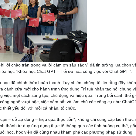
ị lời chào trân trọng và lời cảm ơn sâu sắc vì đã tin tưởng lựa chọn 
 khóa học “Khóa học Chat GPT – Tối ưu hóa công việc với Chat GPT ”.
óa học đã chính thức hoàn thành. Tuy nhiên, chúng tôi tin rằng đây khô
a cánh cửa mới cho hành trình ứng dụng Trí tuệ nhân tạo nói chung v
g việc một cách sáng tạo, chủ động và hiệu quả. Trong bối cảnh thế gi
công nghệ vượt bậc, việc nắm bắt và làm chủ các công cụ như ChatG
c thiết yếu đối với mỗi cá nhân, tổ chức.
cận – dễ áp dụng – hiệu quả thực tiễn”, không chỉ cung cấp kiến thức
h thành tư duy ứng dụng thực tế thông qua các tình huống cụ thể, gắ
buổi học, học viên đã cùng nhau khám phá các phương pháp sử dụng