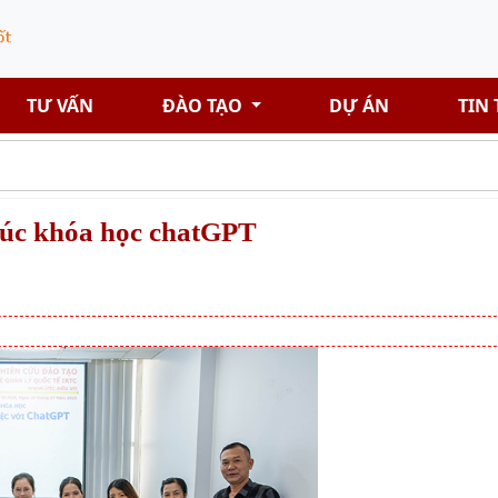
TƯ VẤN
ĐÀO TẠO
DỰ ÁN
TIN
húc khóa học chatGPT