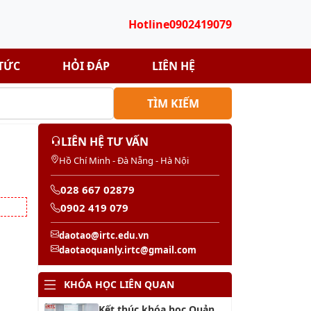
Hotline
0902419079
 TỨC
HỎI ĐÁP
LIÊN HỆ
TÌM KIẾM
LIÊN HỆ TƯ VẤN
Hồ Chí Minh - Đà Nẵng - Hà Nội
028 667 02879
0902 419 079
daotao@irtc.edu.vn
daotaoquanly.irtc@gmail.com
KHÓA HỌC LIÊN QUAN
Kết thúc khóa học Quản