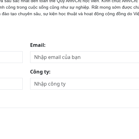
và sâu sắc nhất đến toàn thể Quý Anh/Chị học viên. Kính chúc Anh/Chị 
thành công trong cuộc sống cũng như sự nghiệp. Rất mong sớm được ch
h đào tạo chuyên sâu, sự kiện học thuật và hoạt động cộng đồng do Vi
Email:
Công ty: