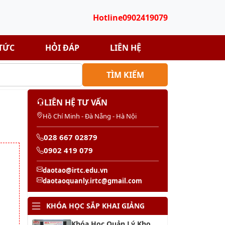
Hotline
0902419079
 TỨC
HỎI ĐÁP
LIÊN HỆ
TÌM KIẾM
LIÊN HỆ TƯ VẤN
Hồ Chí Minh - Đà Nẵng - Hà Nội
028 667 02879
0902 419 079
daotao@irtc.edu.vn
daotaoquanly.irtc@gmail.com
KHÓA HỌC SẮP KHAI GIẢNG
Khóa Học Quản Lý Kho