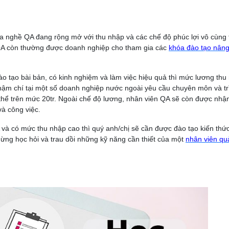
 nghề QA đang rộng mở với thu nhập và các chế độ phúc lợi vô cùng t
 QA còn thường được doanh nghiệp cho tham gia các
khóa đào tạo nân
o tạo bài bản, có kinh nghiệm và làm việc hiệu quả thì mức lương thu
Thậm chí tại một số doanh nghiệp nước ngoài yêu cầu chuyên môn và tr
thể trên mức 20tr. Ngoài chế độ lương, nhân viên QA sẽ còn được nhậ
à công việc.
QA và có mức thu nhập cao thì quý anh/chị sẽ cần được đào tạo kiến thứ
ng học hỏi và trau dồi những kỹ năng cần thiết của một
nhân viên qu