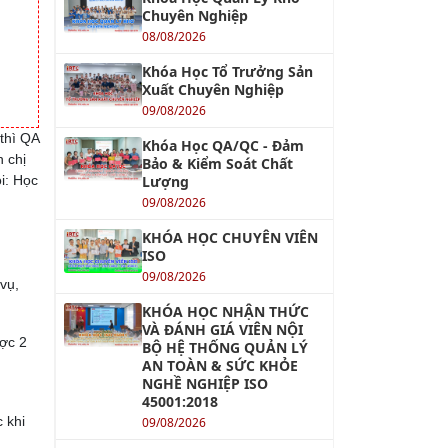
Chuyên Nghiệp
08/08/2026
Khóa Học Tổ Trưởng Sản
Xuất Chuyên Nghiệp
09/08/2026
 thì QA
Khóa Học QA/QC - Đảm
h chị
Bảo & Kiểm Soát Chất
i: Học
Lượng
09/08/2026
KHÓA HỌC CHUYÊN VIÊN
ISO
09/08/2026
vụ,
KHÓA HỌC NHẬN THỨC
VÀ ĐÁNH GIÁ VIÊN NỘI
ược 2
BỘ HỆ THỐNG QUẢN LÝ
AN TOÀN & SỨC KHỎE
NGHỀ NGHIỆP ISO
45001:2018
 khi
09/08/2026