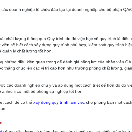
các doanh nghiệp tổ chức đào tạo tại doanh nghiệp cho bộ phận QA
t chất lượng thông qua Quy trình do đó việc học về quy trình là điều 
 viên sẽ biết cách xây dựng quy trình phù hợp, kiểm soát quy trình hiệ
uả quản lý chất lượng tốt hơn.
ong những điều kiện quan trong để đánh giá năng lực của nhân viên QA 
c thăng chức lên các vị trí cao hơn như trưởng phòng chất lượng, giá
được các doanh nghiệp chú ý và áp dụng một cách triệt để hơn do đó vi
p anh/chị có một bệ phóng sự nghiệp tốt hơn.
iết cách để có thể
xây dựng quy trình làm việc
cho phòng ban một cách
ban.
nt
nt
) được xây dựng và giảng dạy bởi các chuyên gia có nhiều năm kinh