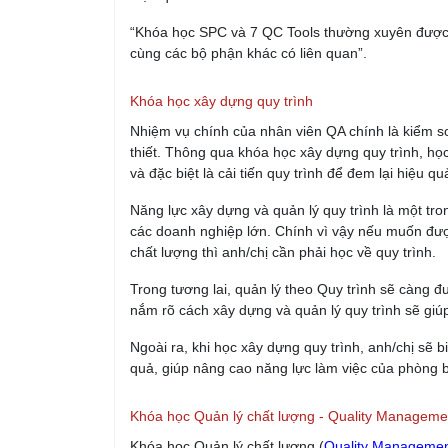
“Khóa học SPC và 7 QC Tools thường xuyên được 
cùng các bộ phận khác có liên quan”.
Khóa học xây dựng quy trình
Nhiệm vụ chính của nhân viên QA chính là kiểm soá
thiết. Thông qua khóa học xây dựng quy trình, học
và đặc biệt là cải tiến quy trình để đem lại hiệu q
Năng lực xây dựng và quản lý quy trình là một tr
các doanh nghiệp lớn. Chính vì vậy nếu muốn đượ
chất lượng thì anh/chị cần phải học về quy trình.
Trong tương lai, quản lý theo Quy trình sẽ càng 
nắm rõ cách xây dựng và quản lý quy trình sẽ giú
Ngoài ra, khi học xây dựng quy trình, anh/chị sẽ b
quả, giúp nâng cao năng lực làm việc của phòng 
Khóa học Quản lý chất lượng - Quality Manageme
Khóa học Quản lý chất lượng (
Quality Manageme