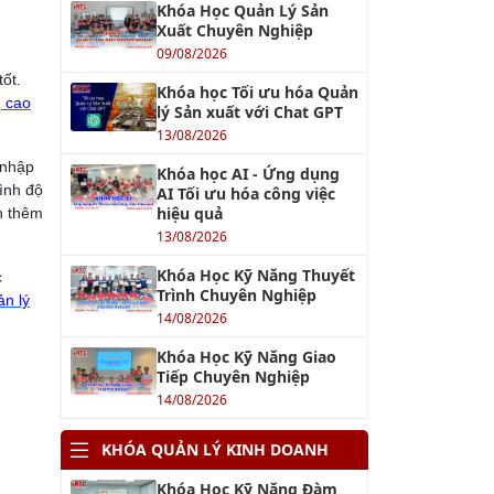
Khóa Học Quản Lý Sản
Xuất Chuyên Nghiệp
09/08/2026
ốt.
Khóa học Tối ưu hóa Quản
g cao
lý Sản xuất với Chat GPT
13/08/2026
 nhập
Khóa học AI - Ứng dụng
ình độ
AI Tối ưu hóa công việc
hiệu quả
n thêm
13/08/2026
Khóa Học Kỹ Năng Thuyết
c
Trình Chuyên Nghiệp
ản lý
14/08/2026
Khóa Học Kỹ Năng Giao
Tiếp Chuyên Nghiệp
14/08/2026
KHÓA QUẢN LÝ KINH DOANH
Khóa Học Kỹ Năng Đàm