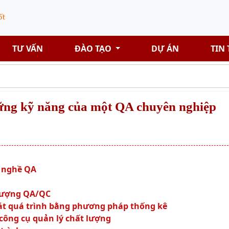
TƯ VẤN
ĐÀO TẠO
DỰ ÁN
TIN
ững kỹ năng của một QA chuyên nghiệp
a nghề QA
 lượng QA/QC
át quá trình bằng phương pháp thống kê
 công cụ quản lý chất lượng