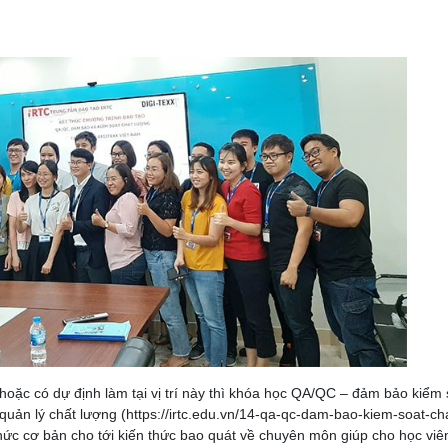
hoặc có dự định làm tại vị trí này thì khóa học QA/QC – đảm bảo kiểm 
quản lý chất lượng (https://irtc.edu.vn/14-qa-qc-dam-bao-kiem-soat-ch
hức cơ bản cho tới kiến thức bao quát về chuyên môn giúp cho học viê