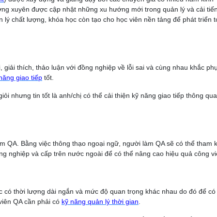
ờng xuyên được cập nhật những xu hướng mới trong quản lý và cải tiến
 lý chất lượng, khóa học còn tạo cho học viên nền tảng để phát triển t
 giải thích, thảo luận với đồng nghiệp về lỗi sai và cùng nhau khắc ph
năng giao tiếp
tốt.
iỏi nhưng tin tốt là anh/chị có thể cải thiện kỹ năng giao tiếp thông qu
m QA. Bằng việc thông thạo ngoại ngữ, người làm QA sẽ có thể tham 
 đồng nghiệp và cấp trên nước ngoài để có thể nâng cao hiệu quả công vi
iệc có thời lượng dài ngắn và mức độ quan trọng khác nhau do đó để có
viên QA cần phải có
kỹ năng quản lý thời gian
.