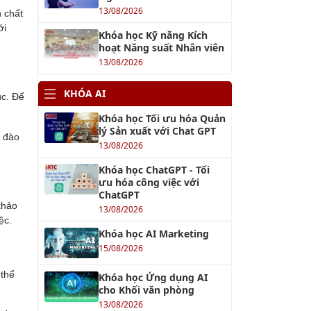
13/08/2026
 chất
ới
Khóa học Kỹ năng Kích
hoạt Năng suất Nhân viên
13/08/2026
KHÓA AI
ục. Để
Khóa học Tối ưu hóa Quản
lý Sản xuất với Chat GPT
a đào
13/08/2026
Khóa học ChatGPT - Tối
ưu hóa công việc với
ChatGPT
khảo
13/08/2026
ệc.
Khóa học AI Marketing
15/08/2026
 thể
Khóa học Ứng dụng AI
cho Khối văn phòng
13/08/2026