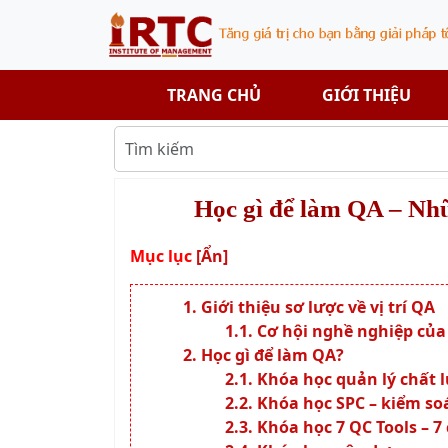
TRANG CHỦ
GIỚI THIỆU
Học gì để làm QA – Nh
Mục lục
[Ẩn]
Giới thiệu sơ lược về vị trí QA
Cơ hội nghề nghiệp củ
Học gì để làm QA?
Khóa học quản lý chất
Khóa học SPC – kiểm so
Khóa học 7 QC Tools – 7