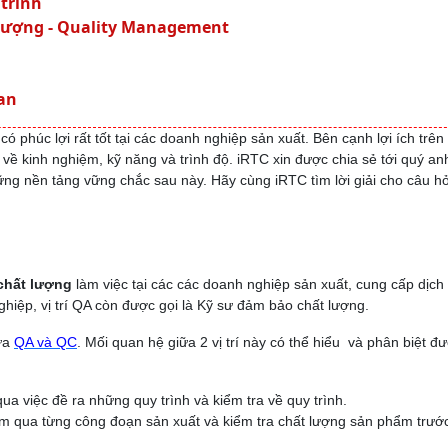
trình
 lượng - Quality Management
ian
ó phúc lợi rất tốt tại các doanh nghiệp sản xuất. Bên cạnh lợi ích trên
u về kinh nghiệm, kỹ năng và trình độ. iRTC xin được chia sẻ tới quý an
hững nền tảng vững chắc sau này. Hãy cùng iRTC tìm lời giải cho câu hỏ
 chất lượng
làm việc tại các các doanh nghiệp sản xuất, cung cấp dịch 
hiệp, vị trí QA còn được gọi là Kỹ sư đảm bảo chất lượng.
iữa
QA và QC
. Mối quan hệ giữa 2 vị trí này có thể hiểu và phân biệt đ
 việc đề ra những quy trình và kiểm tra về quy trình.
m qua từng công đoạn sản xuất và kiểm tra chất lượng sản phẩm trước