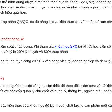
thể hình dung được bức tranh toàn cục về công việc QA tại doanh ng
, học viên sẽ được các chuyên gia chia sẻ về những kinh nghiệm và tìn
ách hiệu quả hơn.
chứng nhận QA/QC, có đủ năng lực và kiến thức chuyên môn để làm cô
g pháp thống kê
kiểm soát chất lượng. Khi tham gia
khóa học SPC
tại iRTC, học viên sẽ
nh với tỷ lệ 20% lý thuyết và 80% thực hành.
ụng thuần thục công cụ SPC vào công việc tại doanh nghiệp và đem lại
ợng
 cho người học các công cụ cần thiết để theo dõi, kiểm soát và cải tiế
t với các cấp quản lý chủ chốt về quản lý, thống kê, nghiên cứu, phân
g các kiến thức của khóa học để kiểm soát chất lượng sản phẩm một c