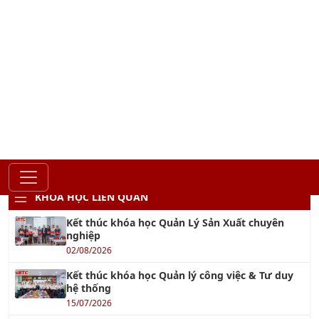
LIÊN HỆ TƯ VẤN
Hồ Chí Minh - Đà Nẵng - Hà Nội
028 667 02879
0902 419 079
daotao@irtc.edu.vn
daotaoquanly.irtc@gmail.com
KHÓA HỌC LIÊN QUAN
Kết thúc khóa học Quản Lý Sản Xuất chuyên
nghiệp
02/08/2026
Kết thúc khóa học Quản lý công việc & Tư duy
hệ thống
15/07/2026
Kết thúc khóa học 7 Công cụ IE trong hoạt động