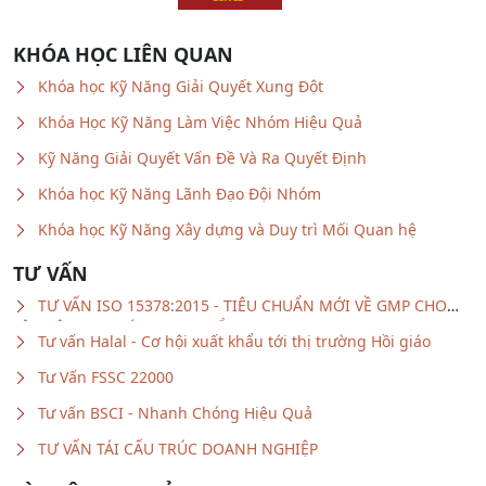
KHÓA HỌC LIÊN QUAN
Khóa học Kỹ Năng Giải Quyết Xung Đột
Khóa Học Kỹ Năng Làm Việc Nhóm Hiệu Quả
Kỹ Năng Giải Quyết Vấn Đề Và Ra Quyết Định
Khóa học Kỹ Năng Lãnh Đạo Đội Nhóm
Khóa học Kỹ Năng Xây dựng và Duy trì Mối Quan hệ
TƯ VẤN
TƯ VẤN ISO 15378:2015 - TIÊU CHUẨN MỚI VỀ GMP CHO
VẬT LIỆU BAO GÓI DƯỢC PHẨM
Tư vấn Halal - Cơ hội xuất khẩu tới thị trường Hồi giáo
Tư Vấn FSSC 22000
Tư vấn BSCI - Nhanh Chóng Hiệu Quả
TƯ VẤN TÁI CẤU TRÚC DOANH NGHIỆP
TÀI LIỆU CHIA SẺ