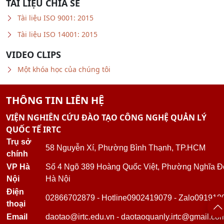
Tài liệu ISO 9001: 2015
Tài liệu ISO 14001: 2015
VIDEO CLIPS
Một khóa học của chúng tôi
THÔNG TIN LIÊN HỆ
VIỆN NGHIÊN CỨU ĐÀO TẠO CÔNG NGHỆ QUẢN LÝ
QUỐC TẾ IRTC
Trụ sở
58 Nguyễn Xí, Phường Bình Thạnh, TP.HCM
chính
VP Hà
Số 4 Ngõ 389 Hoàng Quốc Việt, Phường Nghĩa Đ
Nội
Hà Nội
Điện
02866702879
-
Hotline
0902419079
-
Zalo
091918
thoại
Email
daotao@irtc.edu.vn
-
daotaoquanly.irtc@gmail.co
irtc.edu.vn
-
lean6sigma.edu.vn
-
tuvaniso.com.vn