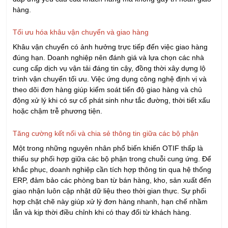
0902 419 079
daotao@irtc.edu.vn
daotaoquanly.irtc@gmail.com
KHÓA HỌC SẮP KHAI GIẢNG
Khóa Học Quản Lý Kho Chuyên Nghiệp
08/08/2026
Khóa Học Tổ Trưởng Sản Xuất Chuyên Nghiệp
09/08/2026
Khóa Học QA/QC - Đảm Bảo & Kiểm Soát Chất
Lượng
09/08/2026
KHÓA HỌC CHUYÊN VIÊN ISO
09/08/2026
KHÓA HỌC NHẬN THỨC VÀ ĐÁNH GIÁ VIÊN NỘI
BỘ HỆ THỐNG QUẢN LÝ AN TOÀN & SỨC KHỎE
NGHỀ NGHIỆP ISO 45001:2018