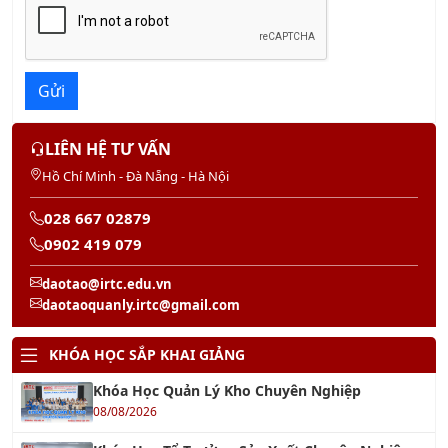
KHÓA QUẢN TRỊ NHÂN SỰ
Khóa học Kỹ Năng Đào Tạo Nhân Viên
20/08/2026
Khóa Học Kỹ Năng Quản Lý Con Người
22/08/2026
Khóa Học Giám Đốc Nhân Sự Chuyên Nghiệp
29/08/2026
Khóa Học Quản Trị Nhân Sự 4.0
22/08/2026
Khóa Học Hành Chính Nhân Sự Chuyên Nghiệp
22/08/2026
Khóa học Kỹ Năng Tạo Động Lực Cho Nhân Viên
13/08/2026
Khóa học Kỹ Năng Soạn Thảo Văn Bản Hành
Chính