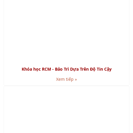
GMP là gì? Cách đạt chứng nhận GMP
Xem tiếp »
SMED là gì? Lợi ích khi áp dụng SMED