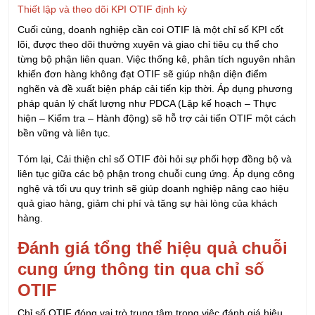
09/08/2026
Khóa Học Quản Lý Sản Xuất Chuyên Nghiệp
09/08/2026
Khóa học Tối ưu hóa Quản lý Sản xuất với Chat
GPT
13/08/2026
Khóa học AI - Ứng dụng AI Tối ưu hóa công việc
hiệu quả
13/08/2026
Khóa Học Kỹ Năng Thuyết Trình Chuyên Nghiệp
14/08/2026
Khóa Học Kỹ Năng Giao Tiếp Chuyên Nghiệp
14/08/2026
KHÓA QUẢN LÝ KINH DOANH
Khóa Học Kỹ Năng Đàm Phán Thương Lượng
21/08/2026