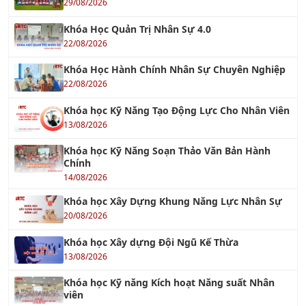
Tư Vấn FSSC 22000
12/12/2022
Tư vấn GMP - Good Manufacturing Practices
20/03/2021
Tư vấn BSCI - Nhanh Chóng Hiệu Quả
18/01/2022
BSCI & WRAP
17/10/2017
IATF 16949
17/10/2017
TƯ VẤN SA 8000
03/10/2016
OHSAS 18001 : 2007
19/09/2018
TƯ VẤN ISO 9001:2015