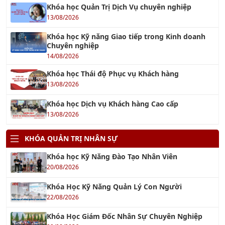
TC ISO 31000 - Quản Lý Rủi Ro
26/07/2018
TƯ VẤN ISO 50001
26/10/2017
Tư vấn Halal - Cơ hội xuất khẩu tới thị trường
Hồi giáo
12/01/2023
Tư Vấn Xây Dựng Hệ Thống KPI cho doanh
nghiệp
29/11/2021
TƯ VẤN TÁI CẤU TRÚC DOANH NGHIỆP
18/12/2021
TƯ VẤN 5S
04/10/2016
TƯ VẤN BRC
14/11/2017