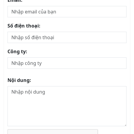
Khóa Học Kỹ Năng Tư Vấn Bán Hàng Chuyên
Nghiệp
20/08/2026
Khóa Học Phân Tích SWOT
22/08/2026
Khóa học Xây dựng và Quản trị Thương Hiệu
21/08/2026
Khóa học Quản Trị Dịch Vụ chuyên nghiệp
13/08/2026
Khóa học Kỹ năng Giao tiếp trong Kinh doanh
Chuyên nghiệp
14/08/2026
Khóa học Thái độ Phục vụ Khách hàng
13/08/2026
Khóa học Dịch vụ Khách hàng Cao cấp
13/08/2026