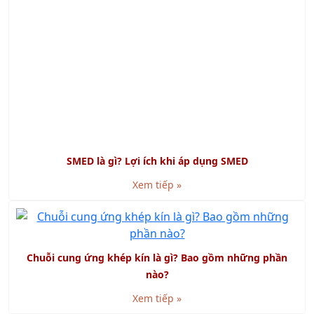
TƯ VẤN
TƯ VẤN ISO 15378:2015 - TIÊU CHUẨN MỚI VỀ GMP CHO
VẬT LIỆU BAO GÓI DƯỢC PHẨM
Tư vấn Halal - Cơ hội xuất khẩu tới thị trường Hồi giáo
Tư Vấn FSSC 22000
Tư vấn BSCI - Nhanh Chóng Hiệu Quả
TƯ VẤN TÁI CẤU TRÚC DOANH NGHIỆP
TÀI LIỆU CHIA SẺ
Tài liệu ISO 9001: 2015
Tài liệu ISO 14001: 2015
VIDEO CLIPS
Một khóa học của chúng tôi
THÔNG TIN LIÊN HỆ