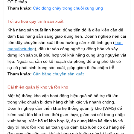
Nội dung:
Gửi
LIÊN HỆ TƯ VẤN
Hồ Chí Minh - Đà Nẵng - Hà Nội
028 667 02879