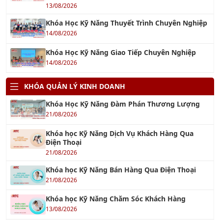
15/08/2026
Khóa học Ứng dụng AI cho Khối văn phòng
13/08/2026
Khóa học Ứng dụng AI trong Quản lý dự án
15/08/2026
Khóa học AI - Ứng dụng AI Tối ưu hóa công việc
hiệu quả
13/08/2026
TƯ VẤN QUẢN LÝ
Tư Vấn ISO 9001 – Hệ Thống Quản Lý Chất
Lượng
18/12/2021
Tư vấn ISO 14001: 2015 – Hệ thống Quản lý Môi
trường
30/10/2016
Tư vấn ISO 45001