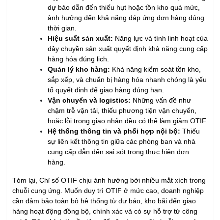
liên tục giữa các bộ phận trong chuỗi cung ứng. Áp dụng công
nghệ và tối ưu quy trình sẽ giúp doanh nghiệp nâng cao hiệu
quả giao hàng, giảm chi phí và tăng sự hài lòng của khách
hàng.
Đánh giá tổng thể hiệu quả chuỗi
cung ứng thông tin qua chỉ số
OTIF
Chỉ số OTIF đóng vai trò trung tâm trong việc đánh giá hiệu
quả của toàn bộ chuỗi cung ứng. Một OTIF cao đồng nghĩa
với việc doanh nghiệp đang vận hành hiệu quả từ khâu sản
xuất, lưu trữ đến vận chuyển.
Việc cải thiện OTIF không chỉ giúp nâng cao độ hài lòng của
khách hàng mà còn giảm chi phí do hạn chế hàng tồn kho,
đơn hàng bị trả lại, và tổn thất uy tín. Ngoài ra, OTIF cũng là
chỉ số thường được dùng trong hợp đồng dịch vụ logistics để
đánh giá hiệu quả của các nhà cung cấp dịch vụ.
OTIF là chỉ số quan trọng phản ánh mức độ thực hiện đúng
cam kết giao hàng của doanh nghiệp. Việc duy trì OTIF ở mức