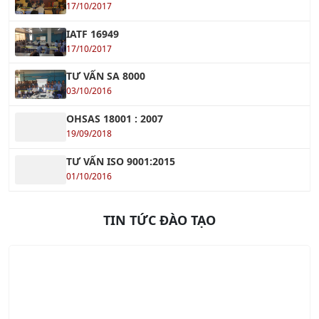
Khóa học Quản lý Dự Án Xây Dựng
Xem tiếp »