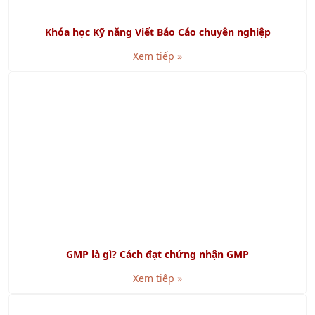
KHÓA HỌC LIÊN QUAN
Khóa học Kỹ Năng Lập Kế Hoạch & Viết Báo Cáo Chuyên
nghiệp
Khóa học Tư Duy Tích Cực
Khóa học Kỹ năng Lập kế hoạch và Tổ chức công việc
Khóa học Kỹ Năng Tư Duy Logic
Khóa Học Kỹ Năng Làm Việc Hiệu Quả