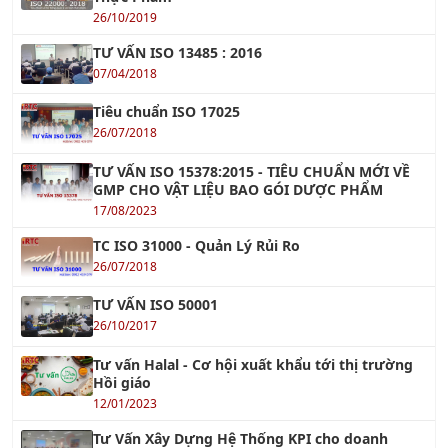
Khóa học VDA 6.3 - Chuyên Gia Đánh Giá Quá Trình
Xem tiếp »
Khóa học RCM - Bảo Trì Dựa Trên Độ Tin Cậy