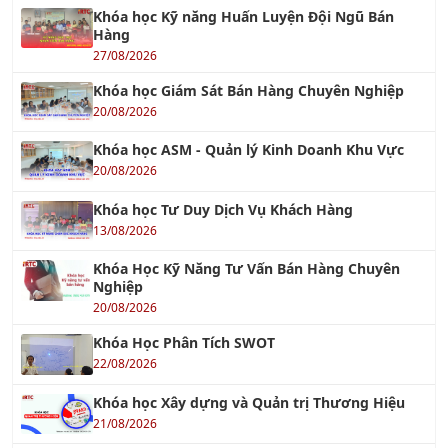
18/06/2018
TƯ VẤN ISO 22000 & HACCP
14/10/2017
Tư Vấn HACCP - Hệ thống Phân tích Mối nguy
và Kiểm soát Điểm tới hạn
01/10/2016
Tư Vấn ISO 22000 - Hệ Thống Quản Lý An Toàn
Thực Phẩm
26/10/2019
TƯ VẤN ISO 13485 : 2016
07/04/2018
Tiêu chuẩn ISO 17025
26/07/2018
TƯ VẤN ISO 15378:2015 - TIÊU CHUẨN MỚI VỀ
GMP CHO VẬT LIỆU BAO GÓI DƯỢC PHẨM
17/08/2023