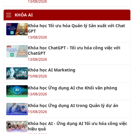
01/10/2016
TIN TỨC ĐÀO TẠO
Khóa học Kỹ năng Xây Dựng Quy Trình Nghiệp Vụ chuyên
nghiệp
Xem tiếp »