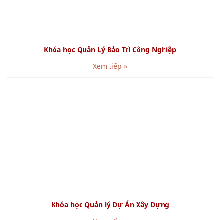
Xem tiếp »
Chuỗi cung ứng khép kín là gì? Bao gồm những phần
nào?
Xem tiếp »
KHÁCH HÀNG TIÊU BIỂU