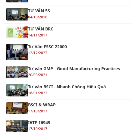
TƯ VẤN 5S
04/10/2016
TƯ VẤN BRC
14/11/2017
Tư Vấn FSSC 22000
12/12/2022
Tư vấn GMP - Good Manufacturing Practices
20/03/2021
Tư vấn BSCI - Nhanh Chóng Hiệu Quả
18/01/2022
BSCI & WRAP
17/10/2017
IATF 16949
17/10/2017
TƯ VẤN SA 8000