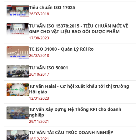
Tiêu chuẩn ISO 17025
26/07/2018
TƯ VẤN ISO 15378:2015 - TIÊU CHUẨN MỚI VỀ
GMP CHO VẬT LIỆU BAO GÓI DƯỢC PHẨM
17/08/2023
TC ISO 31000 - Quản Lý Rủi Ro
26/07/2018
TƯ VẤN ISO 50001
26/10/2017
Tư vấn Halal - Cơ hội xuất khẩu tới thị trường
Hồi giáo
12/01/2023
Tư Vấn Xây Dựng Hệ Thống KPI cho doanh
nghiệp
29/11/2021
TƯ VẤN TÁI CẤU TRÚC DOANH NGHIỆP
18/12/2021