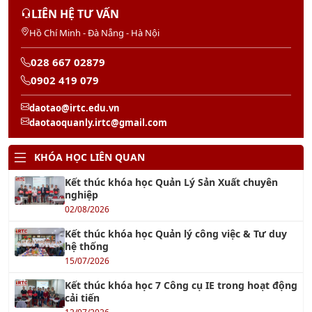
Hồ Chí Minh - Đà Nẵng - Hà Nội
028 667 02879
0902 419 079
daotao@irtc.edu.vn
daotaoquanly.irtc@gmail.com
KHÓA HỌC LIÊN QUAN
Kết thúc khóa học Quản Lý Sản Xuất chuyên
nghiệp
02/08/2026
Kết thúc khóa học Quản lý công việc & Tư duy
hệ thống
15/07/2026
Kết thúc khóa học 7 Công cụ IE trong hoạt động
cải tiến
12/07/2026