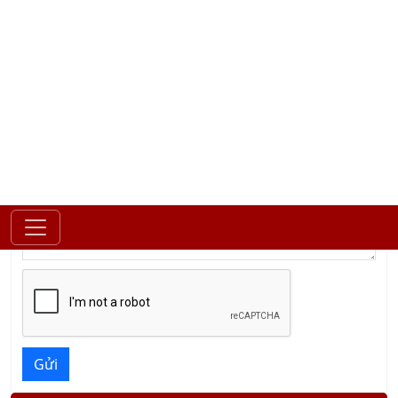
Công ty:
Nội dung:
Gửi
LIÊN HỆ TƯ VẤN