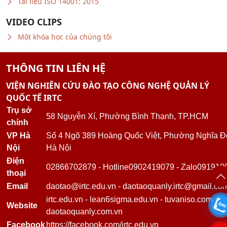
VIDEO CLIPS
Một khóa học của chúng tôi
THÔNG TIN LIÊN HỆ
VIỆN NGHIÊN CỨU ĐÀO TẠO CÔNG NGHỆ QUẢN LÝ
QUỐC TẾ IRTC
Trụ sở
58 Nguyễn Xí, Phường Bình Thạnh, TP.HCM
chính
VP Hà
Số 4 Ngõ 389 Hoàng Quốc Việt, Phường Nghĩa Đ
Nội
Hà Nội
Điện
02866702879
-
Hotline
0902419079
-
Zalo
091918
thoại
Email
daotao@irtc.edu.vn
-
daotaoquanly.irtc@gmail.co
irtc.edu.vn
-
lean6sigma.edu.vn
-
tuvaniso.com.vn
Website
daotaoquanly.com.vn
Facebook
https://facebook.com/irtc.edu.vn
KẾT NỐI VỚI CHÚNG TÔI