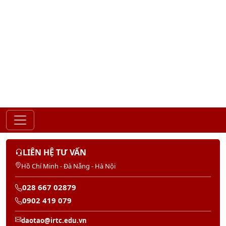
Gửi
LIÊN HỆ TƯ VẤN
Hồ Chí Minh - Đà Nẵng - Hà Nội
028 667 02879
0902 419 079
daotao@irtc.edu.vn
daotaoquanly.irtc@gmail.com