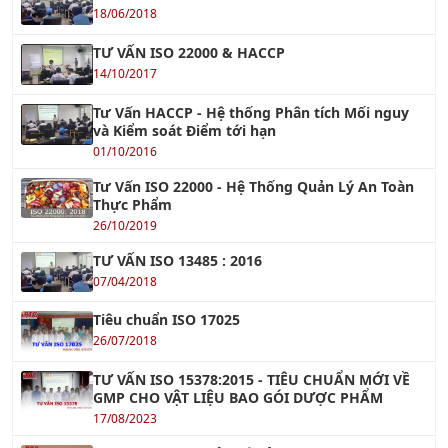
TƯ VẤN ISO 22000 & HACCP
14/10/2017
Tư Vấn HACCP - Hệ thống Phân tích Mối nguy
và Kiểm soát Điểm tới hạn
01/10/2016
Tư Vấn ISO 22000 - Hệ Thống Quản Lý An Toàn
Thực Phẩm
26/10/2019
TƯ VẤN ISO 13485 : 2016
07/04/2018
Tiêu chuẩn ISO 17025
26/07/2018
TƯ VẤN ISO 15378:2015 - TIÊU CHUẨN MỚI VỀ
GMP CHO VẬT LIỆU BAO GÓI DƯỢC PHẨM
17/08/2023
TC ISO 31000 - Quản Lý Rủi Ro