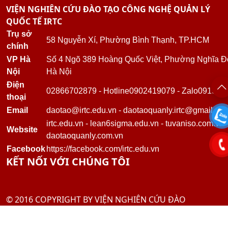
QUỐC TẾ IRTC
Trụ sở
58 Nguyễn Xí, Phường Bình Thạnh, TP.HCM
chính
VP Hà
Số 4 Ngõ 389 Hoàng Quốc Việt, Phường Nghĩa Đ
Nội
Hà Nội
Điện
02866702879
-
Hotline
0902419079
-
Zalo
091918
thoại
Email
daotao@irtc.edu.vn
-
daotaoquanly.irtc@gmail.co
irtc.edu.vn
-
lean6sigma.edu.vn
-
tuvaniso.com.vn
Website
daotaoquanly.com.vn
Facebook
https://facebook.com/irtc.edu.vn
KẾT NỐI VỚI CHÚNG TÔI
© 2016 COPYRIGHT BY VIỆN NGHIÊN CỨU ĐÀO
TẠO CÔNG NGHỆ QUẢN LÝ QUỐC TẾ IRTC ALL RIGHTS
RESERVED