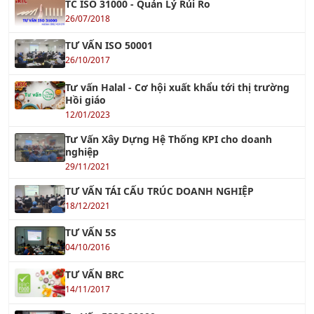
26/07/2018
TƯ VẤN ISO 50001
26/10/2017
Tư vấn Halal - Cơ hội xuất khẩu tới thị trường
Hồi giáo
12/01/2023
Tư Vấn Xây Dựng Hệ Thống KPI cho doanh
nghiệp
29/11/2021
TƯ VẤN TÁI CẤU TRÚC DOANH NGHIỆP
18/12/2021
TƯ VẤN 5S
04/10/2016
TƯ VẤN BRC
14/11/2017
Tư Vấn FSSC 22000
12/12/2022