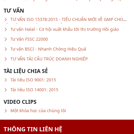
TƯ VẤN
TƯ VẤN ISO 15378:2015 - TIÊU CHUẨN MỚI VỀ GMP CHO
VẬT LIỆU BAO GÓI DƯỢC PHẨM
Tư vấn Halal - Cơ hội xuất khẩu tới thị trường Hồi giáo
Tư Vấn FSSC 22000
Tư vấn BSCI - Nhanh Chóng Hiệu Quả
TƯ VẤN TÁI CẤU TRÚC DOANH NGHIỆP
TÀI LIỆU CHIA SẺ
Tài liệu ISO 9001: 2015
Tài liệu ISO 14001: 2015
VIDEO CLIPS
Một khóa học của chúng tôi
THÔNG TIN LIÊN HỆ
VIỆN NGHIÊN CỨU ĐÀO TẠO CÔNG NGHỆ QUẢN LÝ