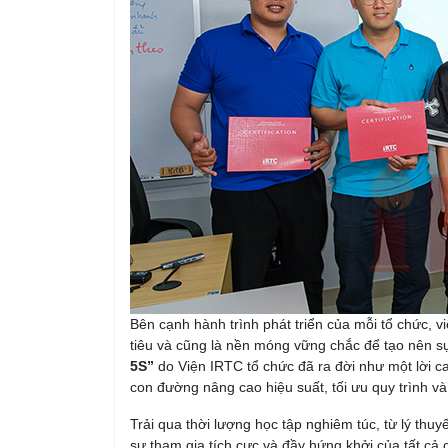
Bên cạnh hành trình phát triển của mỗi tổ chức, v
tiêu và cũng là nền móng vững chắc để tạo nên sự
5S”
do Viện IRTC tổ chức đã ra đời như một lời 
con đường nâng cao hiệu suất, tối ưu quy trình v
Trải qua thời lượng học tập nghiêm túc, từ lý thuy
sự tham gia tích cực và đầy hứng khởi của tất cả