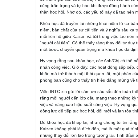
cùng trân trọng và tự hào khi được đồng hành cùng
thần học hỏi. Nhờ đó, các yếu tố này đã tạo nên m
Khóa học đã truyền tải những khái niệm từ cơ bản 
niệm, bản chất của sự cải tiến và ý nghĩa sâu xa
mối liên hệ giữa Kaizen và 5S trong việc tạo nên m
“người cải tiến”. Có thể thấy rằng thay đổi tư duy
một bước chuyển quan trọng mà khóa học đã định
Hy vọng rằng sau khóa học, các Anh/Chị có thể 
nhận công việc. Giờ đây, các hoạt động sắp xếp, d
khăn mà trở thành một thói quen tốt, một phần của
phòng ban cũng cho thấy tín hiệu đáng mừng về ti
Viện IRTC xin gửi lời cảm ơn sâu sắc đến toàn th
rằng mỗi người đến lớp đều mang theo những kỳ vọ
việc và nâng cao hiệu suất công việc. Hy vọng qua
động lực để tiếp tục học hỏi, đổi mới và lan tỏa t
Dù khóa học đã khép lại, nhưng chúng tôi tin rằng
Kaizen không phải là đích đến, mà là một quá trìn
những thay đổi lớn lao trong tương lai. Tinh thần 5