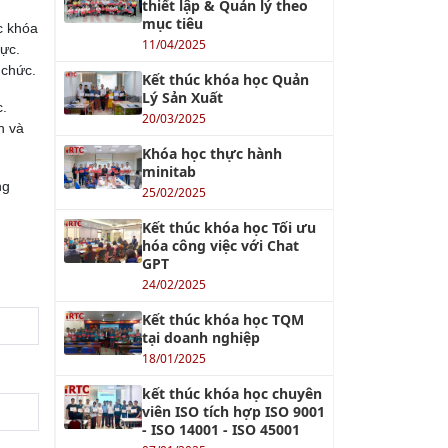
thiết lập & Quản lý theo
mục tiêu
c khóa
11/04/2025
vực.
 chức.
Kết thúc khóa học Quản
Lý Sản Xuất
c.
20/03/2025
n và
Khóa học thực hành
minitab
ng
25/02/2025
Kết thúc khóa học Tối ưu
hóa công việc với Chat
GPT
24/02/2025
Kết thúc khóa học TQM
tại doanh nghiệp
18/01/2025
kết thúc khóa học chuyên
viên ISO tích hợp ISO 9001
- ISO 14001 - ISO 45001