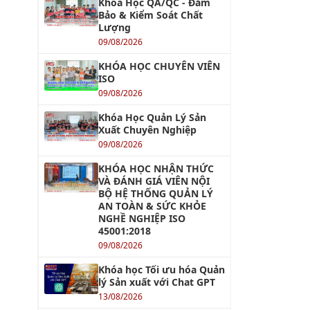
Khóa Học QA/QC - Đảm
Bảo & Kiểm Soát Chất
Lượng
09/08/2026
KHÓA HỌC CHUYÊN VIÊN
ISO
09/08/2026
Khóa Học Quản Lý Sản
Xuất Chuyên Nghiệp
09/08/2026
KHÓA HỌC NHẬN THỨC
VÀ ĐÁNH GIÁ VIÊN NỘI
BỘ HỆ THỐNG QUẢN LÝ
AN TOÀN & SỨC KHỎE
NGHỀ NGHIỆP ISO
45001:2018
09/08/2026
Khóa học Tối ưu hóa Quản
lý Sản xuất với Chat GPT
13/08/2026