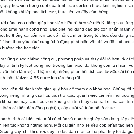
 quý học viên trong suốt quá trình trau dồi kiến thức, kinh nghiệm, và 
ột không khí lớp học tích cực, thực tiễn và đầy cảm hứng.
tới nâng cao nhằm giúp học viên hiểu rõ hơn về triết lý đằng sau từng
 trong từng hành động nhỏ. Đặc biệt, nội dung đào tạo còn nhấn mạnh 
ột hệ thống cải tiến liên tục để mỗi cá nhân trong tổ chức đều đóng vai
 từ “làm theo yêu cầu” sang “chủ động phát hiện vấn đề và đề xuất cải ti
 hướng cho học viên.
nắm vững được những công cụ, phương pháp và thay đổi rõ hơn về các
uy trì tính kỷ luật trong môi trường làm việc, đã không còn là nhiệm vụ
 văn hóa làm việc. Thậm chí, những phản hồi tích cực từ việc cải tiến 
nh thần Kaizen & 5S được lan tỏa rộng rãi.
ể học viên đã dành thời gian quý báu để tham gia khóa học. Chúng tôi 
ng riêng, những câu hỏi, trăn trở xoay quanh việc cải tiến môi trườn
 khóa học này, các học viên không chỉ tìm thấy câu trả lời, mà còn tìm
inh thần cải tiến đến đồng nghiệp, cấp dưới và toàn bộ tổ chức.
 hành trình cải tiến của mỗi cá nhân và doanh nghiệp vẫn đang tiếp diễ
h liên tục không ngừng nghỉ. Mỗi cải tiến nhỏ sẽ đều góp phần tạo nên
S cũng vậy, chỉ khi được duy trì đều đặn mới có thể phát huy tối đa giá t