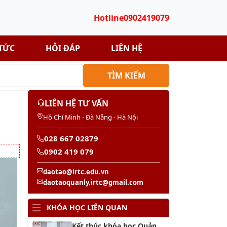
Hotline
0902419079
 TỨC
HỎI ĐÁP
LIÊN HỆ
TÌM KIẾM
LIÊN HỆ TƯ VẤN
Hồ Chí Minh - Đà Nẵng - Hà Nội
028 667 02879
0902 419 079
daotao@irtc.edu.vn
daotaoquanly.irtc@gmail.com
KHÓA HỌC LIÊN QUAN
Kết thúc khóa học Quản