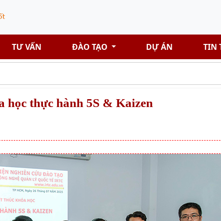
TƯ VẤN
ĐÀO TẠO
DỰ ÁN
TIN
a học thực hành 5S & Kaizen