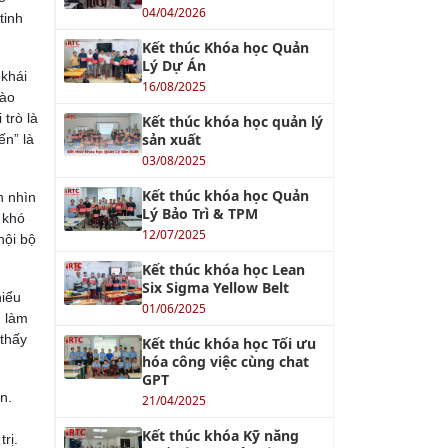
04/04/2026
tinh
Kết thúc Khóa học Quản
Lý Dự Án
 khái
16/08/2025
vào
 trò là
Kết thúc khóa học quản lý
sản xuất
ến” là
03/08/2025
Kết thúc khóa học Quản
h nhìn
Lý Bảo Trì & TPM
 khó
12/07/2025
nội bộ
Kết thúc khóa học Lean
Six Sigma Yellow Belt
hiểu
01/06/2025
g làm
 thấy
Kết thúc khóa học Tối ưu
hóa công việc cùng chat
GPT
n.
21/04/2025
Kết thúc khóa Kỹ năng
rị.