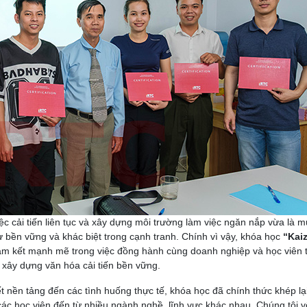
iệc cải tiến liên tục và xây dựng môi trường làm việc ngăn nắp vừa là 
 bền vững và khác biệt trong cạnh tranh. Chính vì vậy, khóa học
“Kai
cam kết mạnh mẽ trong việc đồng hành cùng doanh nghiệp và học viên 
à xây dựng văn hóa cải tiến bền vững.
ết nền tảng đến các tình huống thực tế, khóa học đã chính thức khép lại
 các học viên đến từ nhiều ngành nghề, lĩnh vực khác nhau.
Chúng tôi v