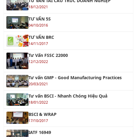
TƯ VẤN TÁI CẤU TRÚC DOANH NGHIỆP
18/12/2021
TƯ VẤN 5S
04/10/2016
TƯ VẤN BRC
14/11/2017
Tư Vấn FSSC 22000
12/12/2022
Tư vấn GMP - Good Manufacturing Practices
20/03/2021
Tư vấn BSCI - Nhanh Chóng Hiệu Quả
18/01/2022
BSCI & WRAP
17/10/2017
IATF 16949