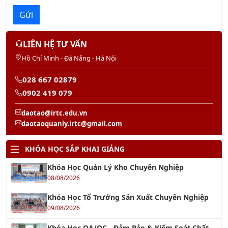
Gửi
LIÊN HỆ TƯ VẤN
Hồ Chí Minh - Đà Nẵng - Hà Nội
028 667 02879
0902 419 079
daotao@irtc.edu.vn
daotaoquanly.irtc@gmail.com
KHÓA HỌC SẮP KHAI GIẢNG
Khóa Học Quản Lý Kho Chuyên Nghiệp
08/08/2026
Khóa Học Tổ Trưởng Sản Xuất Chuyên Nghiệp
09/08/2026
Khóa Học QA/QC - Đảm Bảo & Kiểm Soát Chất