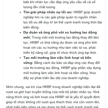
biệt khi nhân lực cần đáp ứng yêu cầu về cả số
lượng lẫn chất lượng
Tìm giải pháp nhân sự tối ưu:
HRBP giúp doanh
nghiệp tìm ra các giải pháp quản trị nguồn nhân
lực tối ưu để duy trì lợi thế cạnh tranh trong thời đại
biến động.
Dự đoán và ứng phó với xu hướng lao động
mới:
Trong một môi trường lao động thay đổi liên
tục, HRBP có khả năng dự đoán và ứng phó linh
hoạt với các xu hướng như làm việc từ xa, phát
triển kỹ năng số, giúp tổ chức thích ứng kịp thời.
Tạo môi trường làm việc linh hoạt và bền
vững:
Bằng cách dự báo và đáp ứng các thay đổi
của thị trường lao động, HRBP góp phần xây dựng
môi trường làm việc linh hoạt và bền vững, thúc
đẩy sự phát triển lâu dài của doanh nghiệp.
Nhìn chung, vai trò của HRBP trong doanh nghiệp hiện đại đã
vượt xa giới hạn truyền thống của một bộ phận nhân sự. Khả
năng thích ứng và linh hoạt của HRBP sẽ là yếu tố quyết định
giúp tổ chức không chỉ vượt qua thách thức mà còn vươn lên,
phát triển bền vững và tạo dựng lợi thế cạnh tranh mạnh mẽ