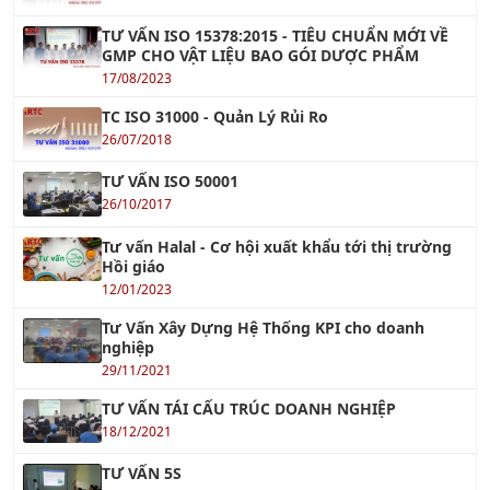
TƯ VẤN ISO 15378:2015 - TIÊU CHUẨN MỚI VỀ
GMP CHO VẬT LIỆU BAO GÓI DƯỢC PHẨM
17/08/2023
TC ISO 31000 - Quản Lý Rủi Ro
26/07/2018
TƯ VẤN ISO 50001
26/10/2017
Tư vấn Halal - Cơ hội xuất khẩu tới thị trường
Hồi giáo
12/01/2023
Tư Vấn Xây Dựng Hệ Thống KPI cho doanh
nghiệp
29/11/2021
TƯ VẤN TÁI CẤU TRÚC DOANH NGHIỆP
18/12/2021
TƯ VẤN 5S