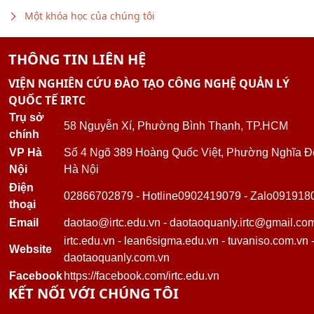
Một khóa học của chúng tôi
THÔNG TIN LIÊN HỆ
VIỆN NGHIÊN CỨU ĐÀO TẠO CÔNG NGHỆ QUẢN LÝ
QUỐC TẾ IRTC
Trụ sở
58 Nguyễn Xí, Phường Bình Thạnh, TP.HCM
chính
VP Hà
Số 4 Ngõ 389 Hoàng Quốc Việt, Phường Nghĩa Đ
Nội
Hà Nội
Điện
02866702879
-
Hotline
0902419079
-
Zalo
091918
thoại
Email
daotao@irtc.edu.vn
-
daotaoquanly.irtc@gmail.co
irtc.edu.vn
-
lean6sigma.edu.vn
-
tuvaniso.com.vn
Website
daotaoquanly.com.vn
Facebook
https://facebook.com/irtc.edu.vn
KẾT NỐI VỚI CHÚNG TÔI