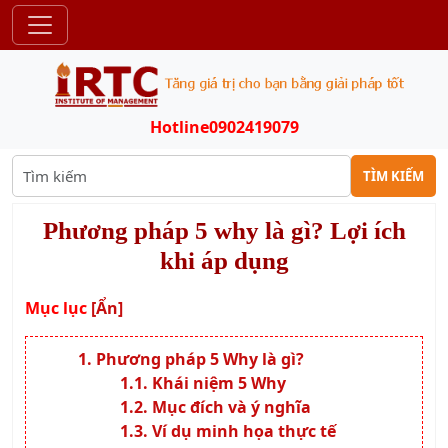
Hotline
0902419079
TÌM KIẾM
Phương pháp 5 why là gì? Lợi ích
khi áp dụng
Mục lục
[Ẩn]
Phương pháp 5 Why là gì?
Khái niệm 5 Why
Mục đích và ý nghĩa
Ví dụ minh họa thực tế