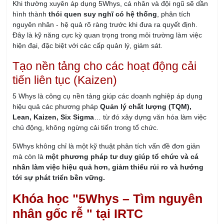
Khi thường xuyên áp dụng 5Whys, cá nhân và đội ngũ sẽ dần
hình thành
thói quen suy nghĩ có hệ thống
, phân tích
nguyên nhân - hệ quả rõ ràng trước khi đưa ra quyết định.
Đây là kỹ năng cực kỳ quan trọng trong môi trường làm việc
hiện đại, đặc biệt với các cấp quản lý, giám sát.
Tạo nền tảng cho các hoạt động cải
tiến liên tục (Kaizen)
5 Whys là công cụ nền tảng giúp các doanh nghiệp áp dụng
hiệu quả các phương pháp
Quản lý chất lượng (TQM),
Lean, Kaizen, Six Sigma
… từ đó xây dựng văn hóa làm việc
chủ động, không ngừng cải tiến trong tổ chức.
5Whys không chỉ là một kỹ thuật phân tích vấn đề đơn giản
mà còn là
một phương pháp tư duy giúp tổ chức và cá
nhân làm việc hiệu quả hơn, giảm thiểu rủi ro và hướng
tới sự phát triển bền vững.
Khóa học "5Whys – Tìm nguyên
nhân gốc rễ " tại IRTC