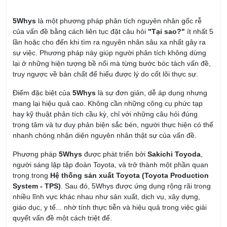
5Whys
là một phương pháp phân tích nguyên nhân gốc rễ
của vấn đề bằng cách liên tục đặt câu hỏi
"Tại sao?"
ít nhất 5
lần hoặc cho đến khi tìm ra nguyên nhân sâu xa nhất gây ra
sự việc. Phương pháp này giúp người phân tích không dừng
lại ở những hiện tượng bề nổi mà từng bước bóc tách vấn đề,
truy ngược về bản chất để hiểu được lý do cốt lõi thực sự.
Điểm đặc biệt của
5Whys
là sự đơn giản, dễ áp dụng nhưng
mang lại hiệu quả cao. Không cần những công cụ phức tạp
hay kỹ thuật phân tích cầu kỳ, chỉ với những câu hỏi đúng
trọng tâm và tư duy phản biện sắc bén, người thực hiện có thể
nhanh chóng nhận diện nguyên nhân thật sự của vấn đề.
Phương pháp
5Whys
được phát triển bởi
Sakichi Toyoda
,
người sáng lập tập đoàn Toyota, và trở thành một phần quan
trọng trong
Hệ thống sản xuất Toyota (Toyota Production
System - TPS)
. Sau đó, 5Whys được ứng dụng rộng rãi trong
nhiều lĩnh vực khác nhau như sản xuất, dịch vụ, xây dựng,
giáo dục, y tế... nhờ tính thực tiễn và hiệu quả trong việc giải
quyết vấn đề một cách triệt để.