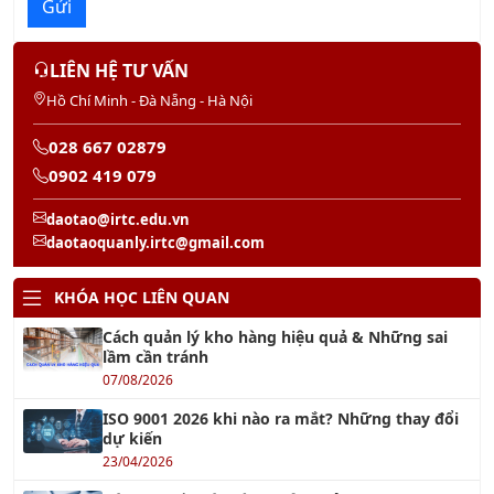
Gửi
LIÊN HỆ TƯ VẤN
Hồ Chí Minh - Đà Nẵng - Hà Nội
028 667 02879
0902 419 079
daotao@irtc.edu.vn
daotaoquanly.irtc@gmail.com
KHÓA HỌC LIÊN QUAN
Cách quản lý kho hàng hiệu quả & Những sai
lầm cần tránh
07/08/2026
ISO 9001 2026 khi nào ra mắt? Những thay đổi
dự kiến
23/04/2026