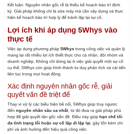
Kết luận: Nguyên nhân gốc rễ là thiếu kế hoạch bảo trì định
kỳ. Giải pháp không chỉ là sửa máy mà cần xây dựng và thực
hiện kế hoạch bảo trì hợp lý để tránh lặp lại sự cố.
Lợi ích khi áp dụng 5Whys vào
thực tế
Việc áp dụng phương pháp
5Whys
trong công việc và quản lý
mang lại rất nhiều lợi ích thiết thực cho cá nhân, đội nhóm và
doanh nghiệp. Không chỉ dừng lại ở việc giải quyết một sự cố
cụ thể, 5Whys còn giúp hình thành tư duy phân tích và cải tiến
liên tục trong mọi hoạt động.
Xác định nguyên nhân gốc rễ, giải
quyết vấn đề triệt để
Thay vì xử lý các biểu hiện bề nổi, 5Whys giúp truy ngược
đến
nguyên nhân sâu xa nhất
, từ đó đưa ra giải pháp phù
hợp để giải quyết tận gốc vấn đề. Điều này giúp
hạn chế tối
đa tình trạng lỗi hoặc sự cố lặp đi lặp lại
, gây tốn kém chi
phí và ảnh hưởng đến hiệu quả công việc.