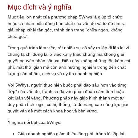
Mục đích và ý nghĩa
Mục tiêu lớn nhất của phương pháp 5Whys là giúp tổ chức
hoặc cá nhân hiểu đúng bản chất của vấn đề và từ đó tìm ra
giải pháp xử lý tận gốc, tránh tình trạng "chữa ngọn, không
chữa gốc".
Trong quá trình làm việc, rất nhiều sự cố xảy ra lặp đi lặp lại vì
chúng ta chỉ dừng lại ở việc xử lý triệu chứng mà không giải
quyết nguyên nhân sâu xa. Điều này không những tốn kém chi
phí, mất thời gian mà còn ảnh hưởng nghiêm trọng đến chất
lượng sản phẩm, dịch vụ và uy tín doanh nghiệp.
Với 5Whys, người thực hiện buộc phải đào sâu hơn vào từng
"lớp" của vấn đề, tránh sa đà vào phán đoán cảm tính hoặc
kết luận vội vàng. Phương pháp này giúp hình thành một tư
duy phân tích logic, có hệ thống, từ đó nâng cao năng lực giải
quyết vấn đề một cách khoa học và bền vững.
Ý nghĩa nổi bật của 5Whys:
Giúp doanh nghiệp giảm thiểu lãng phí, tránh lỗi lặp lại.