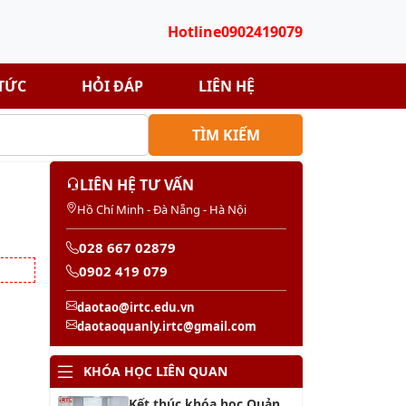
Hotline
0902419079
 TỨC
HỎI ĐÁP
LIÊN HỆ
TÌM KIẾM
LIÊN HỆ TƯ VẤN
Hồ Chí Minh - Đà Nẵng - Hà Nội
028 667 02879
0902 419 079
daotao@irtc.edu.vn
daotaoquanly.irtc@gmail.com
KHÓA HỌC LIÊN QUAN
Kết thúc khóa học Quản