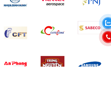
KHÓA HỌC LIÊN QUAN
Kỹ Năng Giải Quyết Vấn Đề Và Ra Quyết Định
Khóa học Kỹ năng Lập kế hoạch và Tổ chức công việc
Khóa học Kỹ Năng Lập Kế Hoạch Chuyên Nghiệp