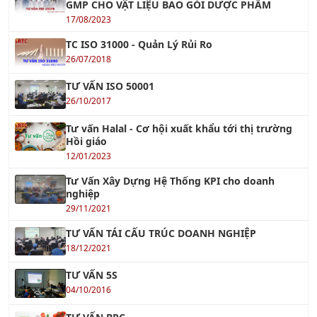
GMP CHO VẬT LIỆU BAO GÓI DƯỢC PHẨM
17/08/2023
TC ISO 31000 - Quản Lý Rủi Ro
26/07/2018
TƯ VẤN ISO 50001
26/10/2017
Tư vấn Halal - Cơ hội xuất khẩu tới thị trường
Hồi giáo
12/01/2023
Tư Vấn Xây Dựng Hệ Thống KPI cho doanh
nghiệp
29/11/2021
TƯ VẤN TÁI CẤU TRÚC DOANH NGHIỆP
18/12/2021
TƯ VẤN 5S
04/10/2016