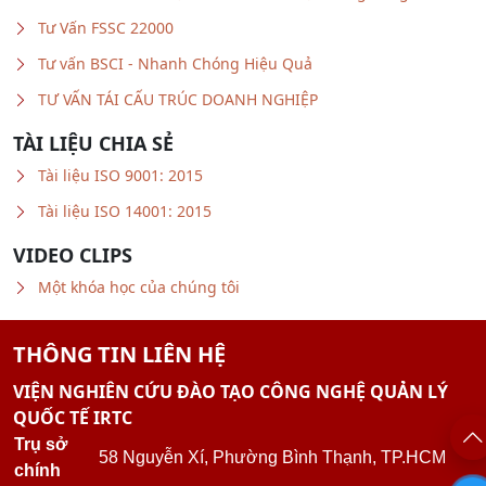
Tư vấn BSCI - Nhanh Chóng Hiệu Quả
TƯ VẤN TÁI CẤU TRÚC DOANH NGHIỆP
TÀI LIỆU CHIA SẺ
Tài liệu ISO 9001: 2015
Tài liệu ISO 14001: 2015
VIDEO CLIPS
Một khóa học của chúng tôi
THÔNG TIN LIÊN HỆ
VIỆN NGHIÊN CỨU ĐÀO TẠO CÔNG NGHỆ QUẢN LÝ
QUỐC TẾ IRTC
Trụ sở
58 Nguyễn Xí, Phường Bình Thạnh, TP.HCM
chính
VP Hà
Số 4 Ngõ 389 Hoàng Quốc Việt, Phường Nghĩa Đ
Nội
Hà Nội