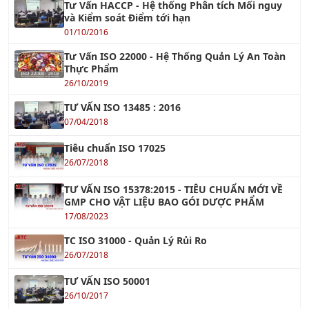
01/10/2016
Tư Vấn ISO 22000 - Hệ Thống Quản Lý An Toàn
Thực Phẩm
26/10/2019
TƯ VẤN ISO 13485 : 2016
07/04/2018
Tiêu chuẩn ISO 17025
26/07/2018
TƯ VẤN ISO 15378:2015 - TIÊU CHUẨN MỚI VỀ
GMP CHO VẬT LIỆU BAO GÓI DƯỢC PHẨM
17/08/2023
TC ISO 31000 - Quản Lý Rủi Ro
26/07/2018
TƯ VẤN ISO 50001
26/10/2017
Tư vấn Halal - Cơ hội xuất khẩu tới thị trường
Hồi giáo