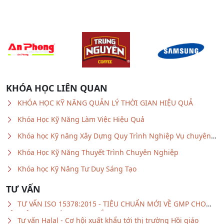
KHÓA HỌC LIÊN QUAN
KHÓA HỌC KỸ NĂNG QUẢN LÝ THỜI GIAN HIỆU QUẢ
Khóa Học Kỹ Năng Làm Việc Hiệu Quả
Khóa học Kỹ năng Xây Dựng Quy Trình Nghiệp Vụ chuyên
nghiệp
Khóa Học Kỹ Năng Thuyết Trình Chuyên Nghiệp
Khóa học Kỹ Năng Tư Duy Sáng Tạo
TƯ VẤN
TƯ VẤN ISO 15378:2015 - TIÊU CHUẨN MỚI VỀ GMP CHO
VẬT LIỆU BAO GÓI DƯỢC PHẨM
Tư vấn Halal - Cơ hội xuất khẩu tới thị trường Hồi giáo
Tư Vấn FSSC 22000