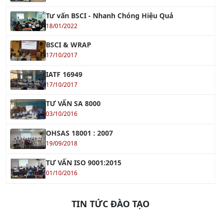
18/01/2022
BSCI & WRAP
17/10/2017
IATF 16949
17/10/2017
TƯ VẤN SA 8000
03/10/2016
OHSAS 18001 : 2007
19/09/2018
TƯ VẤN ISO 9001:2015
01/10/2016
TIN TỨC ĐÀO TẠO