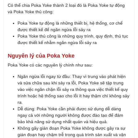
thể khoan tới giới hạn được bố trí, không thể khoan sâu hơn.
Ở hình (C), mũi khoan được tích hợp cảnh báo và công tắc
hành trình (Limit Switch). Mũi khoan chỉ được kích hoạt và
phát cảnh báo hoạt động khi kích hoạt được công tắc , đảm
bảo độ chính xác và an toàn cao khi vận hành.
Bố trí cân kiểm tra trọng lượng sản phẩm trên
dây chuyền sản xuất
Cân kiểm tra trọng lượng sản phẩm (Checkweigher) khá phổ
biến ở các doanh nghiệp sản xuất thực phẩm, bánh kẹo, mỹ
phẩm, dược phẩm, vật liệu,… Cân sẽ được bố trí trên dây
chuyền sản xuất, hoạt động liên tục và tự động đồng bộ với hệ
thống phân loại. Khi các sản phẩm không đáp ứng trọng lượng
yêu cầu thì sẽ được phân loại trực tiếp trên truyền.
Ví dụ: 1 dây chuyền sản xuất bánh trung thu, mỗi hộp cần
chứa 4 chiếc bánh, cân sẽ được bố trí ở những vị trí kiểm
soát. Sau khi đóng hộp, mỗi hộp bánh sẽ được chạy qua cân
kiểm tra trọng lượng. Nếu hộp thiếu bánh thì trọng lượng của
hộp sẽ nhẹ hơn mức quy định và hệ thống phân loại sẽ