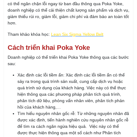
09/08/2026
KHÓA HỌC NHẬN THỨC VÀ ĐÁNH GIÁ VIÊN NỘI
BỘ HỆ THỐNG QUẢN LÝ AN TOÀN & SỨC KHỎE
NGHỀ NGHIỆP ISO 45001:2018
09/08/2026
Khóa Học Quản Lý Sản Xuất Chuyên Nghiệp
09/08/2026
Khóa học Tối ưu hóa Quản lý Sản xuất với Chat
GPT
13/08/2026
Khóa học AI - Ứng dụng AI Tối ưu hóa công việc
hiệu quả
13/08/2026
Khóa Học Kỹ Năng Thuyết Trình Chuyên Nghiệp
14/08/2026
Khóa Học Kỹ Năng Giao Tiếp Chuyên Nghiệp
14/08/2026