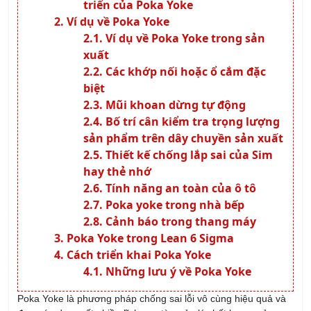
Honda mà còn được nhiều doanh nghiệp và tập đoàn lớn
tích hợp vào quy trình sản xuất của họ để cải thiện chất
lượng và hiệu suất.
Cho tới hiện tại, Poka yoke được ứng dụng rộng rãi trong
đa dạng lĩnh vực như sản xuất, lắp ráp, sửa chữa vận
hành máy móc thiết bị, chế biến thực phẩm, y tế, dịch vụ,
đời sống hằng ngày,…
Có thể nói rằng cho tới hiện nay, Poka Yoke đã trở thành một
phần quan trọng trong
quản lý chất lượng
và cải tiến quy trình
trên toàn thế giới.
Ví dụ về Poka Yoke
Để quý bạn đọc có thể hiểu thêm về Poka Yoke, chúng tôi xin
được giới thiệu một số ví dụ về Poka Yoke thuộc nhiều lĩnh
vực như sau.
Ví dụ về Poka Yoke trong sản xuất
Tại Toyota, trong một công đoạn lắp ráp yêu cầu đủ 2 chiếc lò
xo vào một công tắc nhỏ trên xe hơi. Tuy nhiên khi thao tác thì