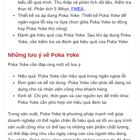
KHÓA QUẢN LÝ KINH DOANH
Khóa Học Kỹ Năng Đàm Phán Thương Lượng
21/08/2026
Khóa học Kỹ Năng Dịch Vụ Khách Hàng Qua
Điện Thoại
21/08/2026
Khóa học Kỹ Năng Bán Hàng Qua Điện Thoại
21/08/2026
Khóa học Kỹ Năng Chăm Sóc Khách Hàng
13/08/2026
Khóa học Kỹ năng Huấn Luyện Đội Ngũ Bán
Hàng
27/08/2026
Khóa học Giám Sát Bán Hàng Chuyên Nghiệp
20/08/2026
Khóa học ASM - Quản lý Kinh Doanh Khu Vực