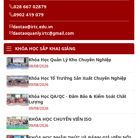
Khóa học Kỹ Năng Tạo Động Lực Cho Nhân Viên
13/08/2026
Khóa học Kỹ Năng Soạn Thảo Văn Bản Hành
Chính
14/08/2026
Khóa học Xây Dựng Khung Năng Lực Nhân Sự
20/08/2026
Khóa học Xây dựng Đội Ngũ Kế Thừa
13/08/2026
Khóa học Kỹ năng Kích hoạt Năng suất Nhân
viên
13/08/2026
KHÓA AI
Khóa học Tối ưu hóa Quản lý Sản xuất với Chat
GPT
13/08/2026