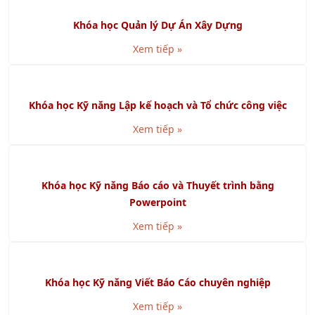
GMP là gì? Cách đạt chứng nhận GMP
Xem tiếp »