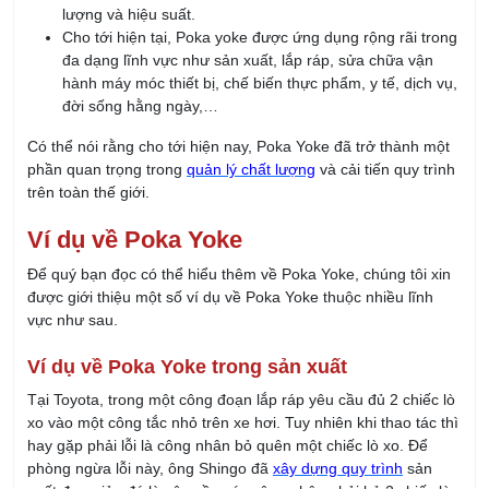
phục hậu quả khi sảy ra lỗi thì Poka Yoke được sử dụng để
loại bỏ những nguyên nhân gốc rễ gây ra lỗi ngay từ đầu. Khi
có thể ngăn chặn lỗi ngay từ ban đầu thông qua Poka Yoke,
doanh nghiệp có thể cải thiện chất lượng sản phẩm và dịch vụ,
giảm thiểu rủi ro, giảm lỗi, giảm chi phí và đảm bảo an toàn tốt
hơn.
Tham khảo khóa học:
Lean Six Sigma Yellow Belt
Cách triển khai Poka Yoke
Doanh nghiệp có thể triển khai Poka Yoke thông qua các bước
sau:
Xác định các lỗi tiềm ẩn: Xác định các lỗi tiềm ẩn có thể
sảy ra trong quá trình sản xuất, cung cấp dịch vụ hoặc
quá trình sử dụng của khách hàng. Việc này có thể thực
hiện thông qua các phương pháp phân tích quá trình,
phân tích dữ liệu, phỏng vấn nhân viên, phân tích phản
hồi của khách hàng,…
Tìm hiểu nguyên nhân gốc rễ: Từ những nguyên nhân đã
được xác định, tiến hành nghiên cứu nguyên nhân gốc rễ