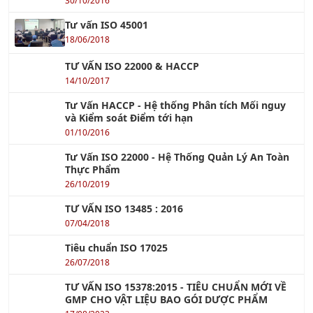
Khóa học VDA 6.3 - Chuyên Gia Đánh Giá Quá Trình
Xem tiếp »