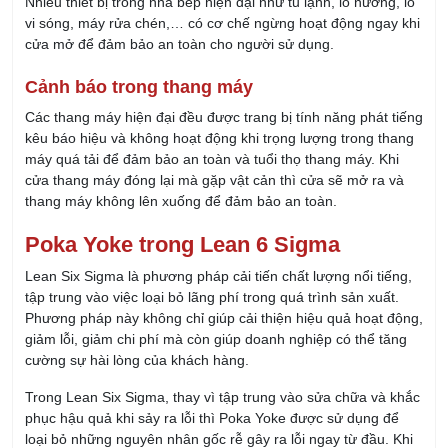
Hồ Chí Minh - Đà Nẵng - Hà Nội
028 667 02879
0902 419 079
daotao@irtc.edu.vn
daotaoquanly.irtc@gmail.com
KHÓA HỌC SẮP KHAI GIẢNG
Khóa Học Quản Lý Kho Chuyên Nghiệp
08/08/2026
Khóa Học Tổ Trưởng Sản Xuất Chuyên Nghiệp
09/08/2026
Khóa Học QA/QC - Đảm Bảo & Kiểm Soát Chất
Lượng
09/08/2026
KHÓA HỌC CHUYÊN VIÊN ISO