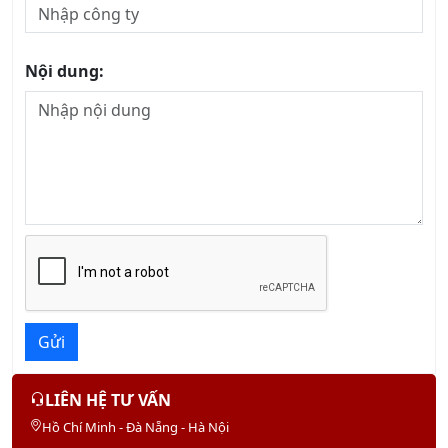
13/08/2026
Khóa học Dịch vụ Khách hàng Cao cấp
13/08/2026
KHÓA QUẢN TRỊ NHÂN SỰ
Khóa học Kỹ Năng Đào Tạo Nhân Viên
20/08/2026
Khóa Học Kỹ Năng Quản Lý Con Người
22/08/2026
Khóa Học Giám Đốc Nhân Sự Chuyên Nghiệp
29/08/2026
Khóa Học Quản Trị Nhân Sự 4.0
22/08/2026
Khóa Học Hành Chính Nhân Sự Chuyên Nghiệp
22/08/2026