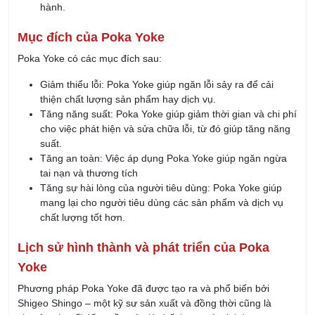
chuyển hộp bánh bị thiếu ra để xử lý lại. Cách làm này sẽ đảm
bảo mỗi hộp bánh được bỏ đủ 4 chiếc bánh.
Thiết kế chống lắp sai của Sim hay thẻ nhớ
SIM vật lý hay thẻ nhớ đã không còn xa lạ với mọi người. Thiết
kế của Sim và thẻ nhớ cũng như khe cắm của những thứ này
được thiết kế đặc biệt để khi lắp vào, chỉ có thể lắp đúng cách.
Tính năng an toàn của ô tô
Ô tô là phương tiện di chuyển khá phổ biến hiện nay và cũng
được trang bị rất nhiều tính năng chống lỗi, giúp tăng tính an
toàn cho người sử dụng trên chặng đường như:
Cảnh báo khi có người ngồi nhưng không thắt dây an
toàn
Cảnh báo khi mở cửa (hoặc cửa đóng không kỹ) khi xe
đang chạy
Cảnh báo hoặc thắng tự động khi khoảng cách gần với
chướng ngại vật
…..