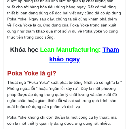
hay gặp phải lỗi là công nhân bỏ quên một chiếc lò xo. Để
phòng ngừa lỗi này, ông Shingo đã
xây dựng quy trình
sản
xuất đơn giản đó là yêu cầu các công nhân phải bỏ 2 chiếc lò
xo vào một khay dựng và chuyển tới vị trí thực hiện thao tác
lắp ráp.
Theo cách làm này, nếu quên lắp ráp đủ 2 chiếc lò xo vào vị trí
thì công nhân sẽ phát hiện ra trên khay đựng còn dư lò xo và
nhanh chóng sửa lỗi trước khi sản phẩm đó được hoàn thiện.
Các khớp nối hoặc ổ cắm đặc biệt
Với những khớp nối hoặc ổ cắm thường sảy ra sai sót, có thể
thiết kế lại vị trí nối để đảm bảo rằng việc kết nối chỉ sảy ra khi
ráp đúng chiều.
Mũi khoan dừng tự động
Ở hình (A) là mũi khoan thông thường chưa được áp dụng
Poka Yoke, trong quá trình làm việc thì người công nhân thao
tác có thể khoan nông hoặc sâu hơn yêu cầu.
Ở hình (B) là mũi khoan được gắn thêm gờ, mũi khoan chỉ có