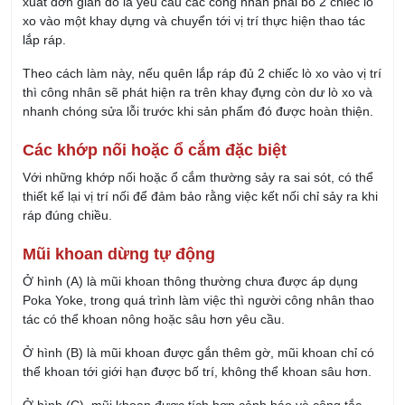
để tìm ra cách ngăn ngừa hiệu quả. Việc này có thể
được thực hiện thông qua một số cách như Phân tích
biểu đồ quá trình, Thu thập và phân tích dữ liệu, Kiểm tra
thực tế, Phân tích 5 Whys,
FMEA
,…
Thiết kế và áp dụng Poka Yoke: Thiết kế Poka Yoke để
ngăn ngừa lỗi sảy ra (lựa chọn giữa Poka Yoke tự động
hay Poka Yoke thủ công)
Đánh giá hiệu quả của Poka Yoke: Sau khi áp dụng Poka
Yoke, cần kiểm tra và đánh giá hiệu quả của Poka Yoke.
Những lưu ý về Poka Yoke
Poka Yoke cần đáp ứng một số lưu ý
Hiệu quả: Poka Yoke cần hiệu quả trong ngăn ngừa lỗi
Đơn giản và dễ sử dụng: Poka Yoke cần phải dễ dàng sử
dụng cho cả nhân viên cũng như khách hàng
Kinh tế: Chi phí, thời gian và các nguồn lực để triển khai
Poka Yoke cần phù hợp với hiệu quả đem lại.
Trong sản xuất, Poka Yoke là phương pháp mạnh mẽ giúp
doanh nghiệp có thể ngăn chặn lỗi hiệu quả và tối ưu quy trình