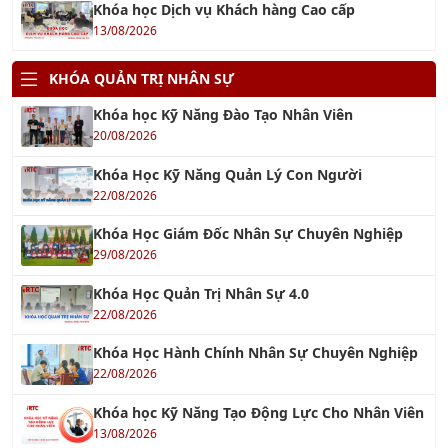
TƯ VẤN BRC
14/11/2017
Tư Vấn FSSC 22000
12/12/2022
Tư vấn GMP - Good Manufacturing Practices
20/03/2021
Tư vấn BSCI - Nhanh Chóng Hiệu Quả
18/01/2022
BSCI & WRAP
17/10/2017
IATF 16949
17/10/2017
TƯ VẤN SA 8000
03/10/2016