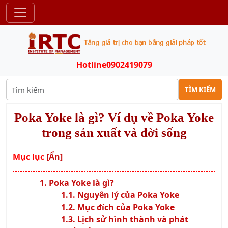
Phương pháp Poka Yoke đã được tạo ra và phổ biến bởi
Shigeo Shingo – một kỹ sư sản xuất và đồng thời cũng là
chuyên gia nổi tiếng về quản lý chất lượng từ giai đoạn sau
Chiến Tranh Thế Giới thứ 2. Để có thể hiêu thêm về lịch sử
hình thành của Poka Yoke, ta có thể điểm qua những mốc thời
gian tiêu biểu sau:
Vào những năm 1960, ông Shigeo Shingo khi đang làm
việc tại nhà máy sản xuất xe hơi Toyota đã nhận thấy
rằng các lỗi thường sảy ra do sự bất cẩn hoặc nhầm lẫn
từ con người. Ông tin rằng cách tốt nhất để ngăn ngừa lỗi
đó là thiết kế quy trình và hệ thống sao cho không sảy ra
lỗi hoặc chí ít là khó sảy ra. Từ đó, ông đã phát triển ra
nhiều phương pháp và thiết kế để ngăn chặn sảy ra lỗi.
Vào những năm 1970, ông Shigeo Shingo đã công bố
các tài liệu đầu tiên về Poka Yoke với những mô tả về các
nguyên tắc Poka Yoke. Ngoài ra, các tài liệu này cũng
đưa ra các ví dụ cụ thể về cách ngăn chặn lỗi và tối ưu
hóa quá trình sản xuất thông qua Poka Yoke.
TỪ năm 1980 trở về sau, khi trải qua các giai đoạn phát
triển và thử nghiệm thì Poka Yoke đã được áp dụng rộng
rãi không chỉ ở những công ty Nhật Bản như Toyota,