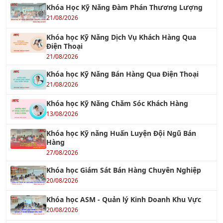
Tư vấn ISO 14001: 2015 – Hệ thống Quản lý Môi
trường
30/10/2016
Tư vấn ISO 45001
18/06/2018
TƯ VẤN ISO 22000 & HACCP
14/10/2017
Tư Vấn HACCP - Hệ thống Phân tích Mối nguy
và Kiểm soát Điểm tới hạn
01/10/2016
Tư Vấn ISO 22000 - Hệ Thống Quản Lý An Toàn
Thực Phẩm
26/10/2019
TƯ VẤN ISO 13485 : 2016
07/04/2018
Tiêu chuẩn ISO 17025
26/07/2018