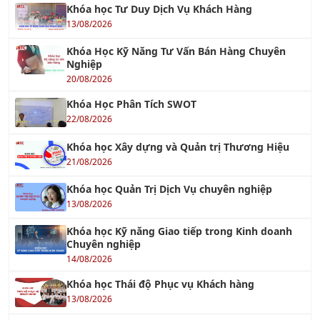
TƯ VẤN ISO 15378:2015 - TIÊU CHUẨN MỚI VỀ
GMP CHO VẬT LIỆU BAO GÓI DƯỢC PHẨM
17/08/2023
TC ISO 31000 - Quản Lý Rủi Ro
26/07/2018
TƯ VẤN ISO 50001
26/10/2017
Tư vấn Halal - Cơ hội xuất khẩu tới thị trường
Hồi giáo
12/01/2023
Tư Vấn Xây Dựng Hệ Thống KPI cho doanh
nghiệp
29/11/2021
TƯ VẤN TÁI CẤU TRÚC DOANH NGHIỆP
18/12/2021
TƯ VẤN 5S
04/10/2016