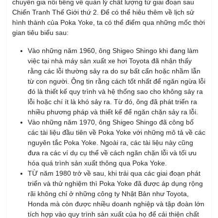
Poka yoke trong nhà bếp
Nhiều thiết bị trong nhà bếp hiện đại như tủ lạnh, lò nướng, lò
vi sóng, máy rửa chén,… có cơ chế ngừng hoạt động ngay khi
cửa mở để đảm bảo an toàn cho người sử dụng.
Cảnh báo trong thang máy
Các thang máy hiện đại đều được trang bị tính năng phát tiếng
kêu báo hiệu và không hoạt động khi trọng lượng trong thang
máy quá tải để đảm bảo an toàn và tuổi thọ thang máy. Khi
cửa thang máy đóng lại mà gặp vật cản thì cửa sẽ mở ra và
thang máy không lên xuống để đảm bảo an toàn.
Poka Yoke trong Lean 6 Sigma
Lean Six Sigma là phương pháp cải tiến chất lượng nổi tiếng,
tập trung vào việc loại bỏ lãng phí trong quá trình sản xuất.
Phương pháp này không chỉ giúp cải thiện hiệu quả hoạt động,
giảm lỗi, giảm chi phí mà còn giúp doanh nghiệp có thể tăng
cường sự hài lòng của khách hàng.
Trong Lean Six Sigma, thay vì tập trung vào sửa chữa và khắc