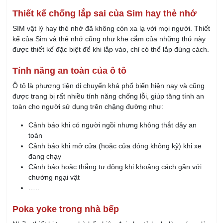
Công ty:
Nội dung:
Gửi
LIÊN HỆ TƯ VẤN