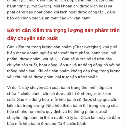
sản xuất cũng như có thể tạo ra những sản phẩm chất lượng,
có thể đáp ứng nhu cầu ngày càng cao của người tiêu dùng.
Tuy nhiên, Poka Yoke cũng phát triển không ngừng do đó đơn
vị triển khai cũng cần không ngừng học hỏi và đổi mới để ngày
càng phát triển. Để được tư vấn thêm về các khóa học phù
hợp cũng như các chương trình dành riêng cho doanh nghiệp,
vui lòng liên hệ trực tiếp tới IRTC qua Hotline 0902 419 079.
Đội ngũ của IRTC luôn sẵn sàng tư vấn cho quý học viên và
doanh nghiệp.
Họ và tên:
Email:
Số điện thoại: