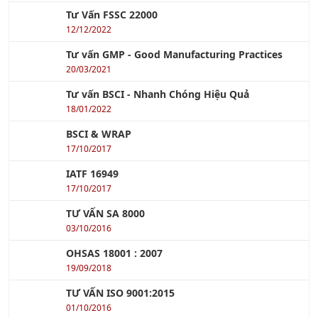
Khóa học Quản lý Dự Án Xây Dựng
Xem tiếp »