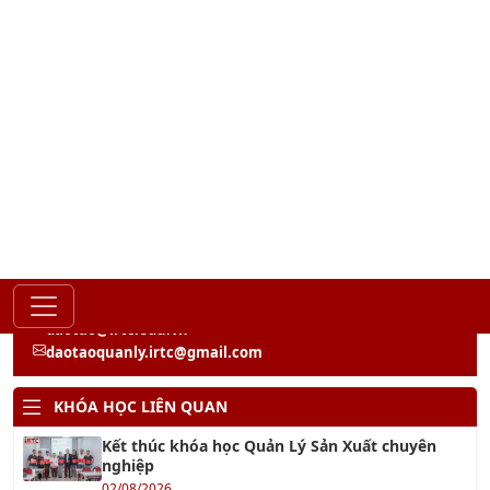
Gửi
LIÊN HỆ TƯ VẤN
Hồ Chí Minh - Đà Nẵng - Hà Nội
028 667 02879
0902 419 079
daotao@irtc.edu.vn
daotaoquanly.irtc@gmail.com
KHÓA HỌC LIÊN QUAN
Kết thúc khóa học Quản Lý Sản Xuất chuyên
nghiệp
02/08/2026