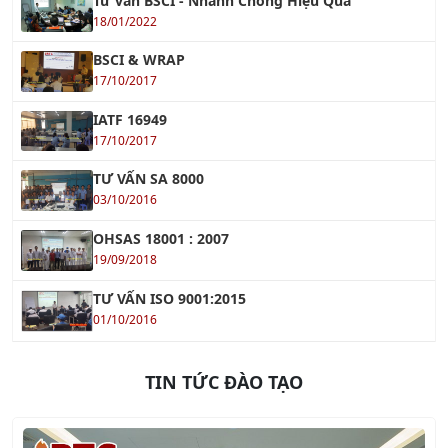
18/01/2022
BSCI & WRAP
17/10/2017
IATF 16949
17/10/2017
TƯ VẤN SA 8000
03/10/2016
OHSAS 18001 : 2007
19/09/2018
TƯ VẤN ISO 9001:2015
01/10/2016
TIN TỨC ĐÀO TẠO