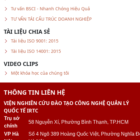
Tư vấn BSCI - Nhanh Chóng Hiệu Quả
TƯ VẤN TÁI CẤU TRÚC DOANH NGHIỆP
TÀI LIỆU CHIA SẺ
Tài liệu ISO 9001: 2015
Tài liệu ISO 14001: 2015
VIDEO CLIPS
Một khóa học của chúng tôi
THÔNG TIN LIÊN HỆ
VIỆN NGHIÊN CỨU ĐÀO TẠO CÔNG NGHỆ QUẢN LÝ
QUỐC TẾ IRTC
Trụ sở
58 Nguyễn Xí, Phường Bình Thạnh, TP.HCM
chính
VP Hà
Số 4 Ngõ 389 Hoàng Quốc Việt, Phường Nghĩa Đ
Nội
Hà Nội