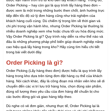
được vận hành trơn tru từ kho đến tay khách hàng. Trong đó,
Order Picking – hay còn gọi là quy trình lấy hàng theo đơn –
được xem là một trong những bước then chốt, ảnh hưởng trực
tiếp đến tốc độ xử lý đơn hàng cũng như trải nghiệm của
khách hàng cuối cùng. Dù chiếm tỷ trọng lớn về thời gian và
chi phí trong vận hành kho, nhưng Order Picking lại thường bị
nhiều doanh nghiệp xem nhẹ hoặc chưa tối ưu hóa đúng mức.
Vậy Order Picking là gì? Quy trình này diễn ra như thế nào và
đâu là những phương pháp phổ biến giúp doanh nghiệp nâng
cao hiệu quả lấy hàng trong kho? Hãy cùng tìm hiểu chi tiết
trong bài viết dưới đây.
Order Picking là gì?
Order Picking (Lấy hàng theo đơn) được hiểu là quy trình lấy
hàng trong kho dựa trên từng đơn đặt hàng cụ thể của khách
hàng. Nói cách khác, đây là công đoạn mà nhân viên kho sẽ di
chuyển đến các vị trí lưu trữ hàng hóa, chọn đúng sản phẩm,
đúng số lượng theo yêu cầu của đơn hàng để chuẩn bị cho
các bước đóng gói và giao hàng tiếp theo.
Dù nghe có vẻ đơn giản, nhưng thực tế, Order Picking lại là