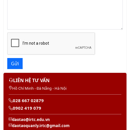
Gửi
LIÊN HỆ TƯ VẤN
Hồ Chí Minh - Đà Nẵng - Hà Nội
028 667 02879
0902 419 079
daotao@irtc.edu.vn
daotaoquanly.irtc@gmail.com