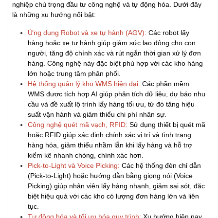
nghiệp chú trọng đầu tư công nghệ và tự động hóa. Dưới đây
là những xu hướng nổi bật:
Ứng dụng Robot và xe tự hành (AGV):
Các robot lấy
hàng hoặc xe tự hành giúp giảm sức lao động cho con
người, tăng độ chính xác và rút ngắn thời gian xử lý đơn
hàng. Công nghệ này đặc biệt phù hợp với các kho hàng
lớn hoặc trung tâm phân phối.
Hệ thống quản lý kho WMS hiện đại:
Các phần mềm
WMS được tích hợp AI giúp phân tích dữ liệu, dự báo nhu
cầu và đề xuất lộ trình lấy hàng tối ưu, từ đó tăng hiệu
suất vận hành và giảm thiểu chi phí nhân sự.
Công nghệ quét mã vạch, RFID:
Sử dụng thiết bị quét mã
hoặc RFID giúp xác định chính xác vị trí và tình trạng
hàng hóa, giảm thiểu nhầm lẫn khi lấy hàng và hỗ trợ
kiểm kê nhanh chóng, chính xác hơn.
Pick-to-Light và Voice Picking:
Các hệ thống đèn chỉ dẫn
(Pick-to-Light) hoặc hướng dẫn bằng giọng nói (Voice
Picking) giúp nhân viên lấy hàng nhanh, giảm sai sót, đặc
biệt hiệu quả với các kho có lượng đơn hàng lớn và liên
tục.
Tự động hóa và tối ưu hóa quy trình:
Xu hướng hiện nay