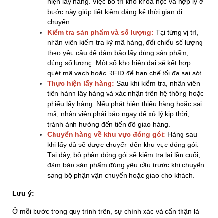
hiện lấy hàng. Việc bố trí kho khoa học và hợp lý ở
bước này giúp tiết kiệm đáng kể thời gian di
chuyển.
Kiểm tra sản phẩm và số lượng:
Tại từng vị trí,
nhân viên kiểm tra kỹ mã hàng, đối chiếu số lượng
theo yêu cầu để đảm bảo lấy đúng sản phẩm,
đúng số lượng. Một số kho hiện đại sẽ kết hợp
quét mã vạch hoặc RFID để hạn chế tối đa sai sót.
Thực hiện lấy hàng:
Sau khi kiểm tra, nhân viên
tiến hành lấy hàng và xác nhận trên hệ thống hoặc
phiếu lấy hàng. Nếu phát hiện thiếu hàng hoặc sai
mã, nhân viên phải báo ngay để xử lý kịp thời,
tránh ảnh hưởng đến tiến độ giao hàng.
Chuyển hàng về khu vực đóng gói:
Hàng sau
khi lấy đủ sẽ được chuyển đến khu vực đóng gói.
Tại đây, bộ phận đóng gói sẽ kiểm tra lại lần cuối,
đảm bảo sản phẩm đúng yêu cầu trước khi chuyển
sang bộ phận vận chuyển hoặc giao cho khách.
Lưu ý:
Ở mỗi bước trong quy trình trên, sự chính xác và cẩn thận là