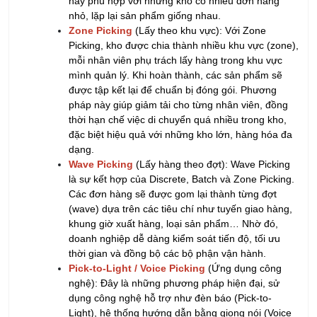
này phù hợp với những kho có nhiều đơn hàng
nhỏ, lặp lại sản phẩm giống nhau.
Zone Picking
(Lấy theo khu vực): Với Zone
Picking, kho được chia thành nhiều khu vực (zone),
mỗi nhân viên phụ trách lấy hàng trong khu vực
mình quản lý. Khi hoàn thành, các sản phẩm sẽ
được tập kết lại để chuẩn bị đóng gói. Phương
pháp này giúp giảm tải cho từng nhân viên, đồng
thời hạn chế việc di chuyển quá nhiều trong kho,
đặc biệt hiệu quả với những kho lớn, hàng hóa đa
dạng.
Wave Picking
(Lấy hàng theo đợt): Wave Picking
là sự kết hợp của Discrete, Batch và Zone Picking.
Các đơn hàng sẽ được gom lại thành từng đợt
(wave) dựa trên các tiêu chí như tuyến giao hàng,
khung giờ xuất hàng, loại sản phẩm… Nhờ đó,
doanh nghiệp dễ dàng kiểm soát tiến độ, tối ưu
thời gian và đồng bộ các bộ phận vận hành.
Pick-to-Light / Voice Picking
(Ứng dụng công
nghệ): Đây là những phương pháp hiện đại, sử
dụng công nghệ hỗ trợ như đèn báo (Pick-to-
Light), hệ thống hướng dẫn bằng giọng nói (Voice