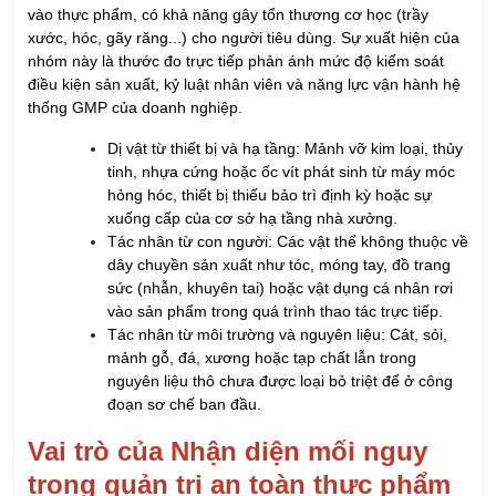
phẩm
Việc tham khảo và thực hiện bài bản quy trình nhận diện mối
nguy ngay từ đầu không chỉ tạo ra nền tảng dữ liệu vững chắc
cho vận hành thực tế, mà còn giúp quá trình đánh giá cấp
chứng nhận về sau trở nên nhanh chóng và chuyên nghiệp
hơn. Tuy nhiên, để chuyển hóa lý thuyết thành các bộ tiêu
chuẩn vận hành thực tế, doanh nghiệp sẽ cần một sự đồng
hành tư vấn có kinh nghiệm và năng lực chuyên môn sâu.
Viện Nghiên Cứu Đào Tạo IRTC tự hào là đơn vị có nhiều năm
kinh nghiệm chuyên sâu trong lĩnh vực an toàn thực phẩm.
IRTC không chỉ cung cấp các khóa đào tạo bài bản mà còn
trực tiếp đồng hành cùng doanh nghiệp trong quá trình xây
dựng, áp dụng và đánh giá chứng nhận các tiêu chuẩn quốc tế
như chương trình
tư vấn ISO 22000
, HACCP, GMP,...
Với sự hỗ trợ từ các chuyên gia tại IRTC, doanh nghiệp sẽ
được:
Chuẩn hóa quy trình nhận diện mối nguy theo đặc
thù của ngành hàng.