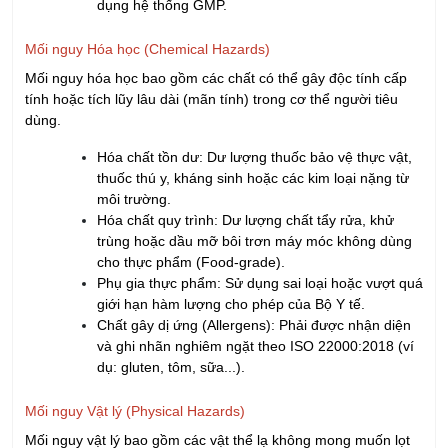
(dị vật). Việc nhận diện đúng giúp doanh nghiệp tập trung
nguồn lực vào các khu vực rủi ro thực tế.
Phân tích và Đánh giá rủi ro
: Đánh giá dựa trên xác
suất xảy ra và mức độ nghiêm trọng đối với sức khỏe.
Bước này giúp doanh nghiệp xác định các mối nguy đáng
kể để ưu tiên xử lý, tránh đầu tư dàn trải.
Thiết lập biện pháp kiểm soát
: Đưa ra các biện pháp
cụ thể như chuẩn hóa điều kiện vệ sinh nhà xưởng, quy
trình thao tác của con người và các thông số kỹ thuật
(nhiệt độ, thời gian) ngay tại nguồn phát sinh rủi ro.
Phân loại quản lý
: Dựa trên kết quả phân tích để quyết
định công đoạn nào cần kiểm soát tại các điểm trọng yếu
(giám sát liên tục) và công đoạn nào thuộc về các
chương trình vệ sinh nền tảng.
Lưu trữ hồ sơ và Xác minh
: Văn bản hóa toàn bộ kết
luận phân tích. Hệ thống hồ sơ này là bằng chứng để
minh bạch thông tin với khách hàng và phục vụ hiệu quả
cho công tác truy xuất nguồn gốc sau này.
Đồng hành cùng doanh nghiệp
xây dựng hệ thống An toàn thực