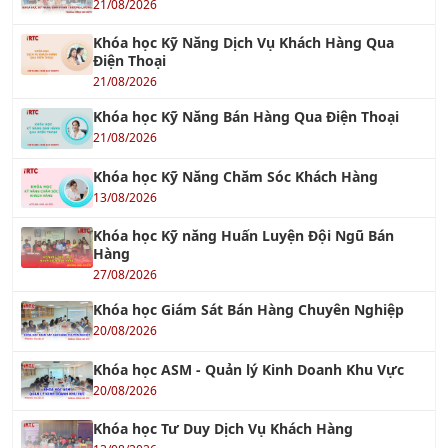
Tư vấn ISO 14001: 2015 – Hệ thống Quản lý Môi
trường
30/10/2016
Tư vấn ISO 45001
18/06/2018
TƯ VẤN ISO 22000 & HACCP
14/10/2017
Tư Vấn HACCP - Hệ thống Phân tích Mối nguy
và Kiểm soát Điểm tới hạn
01/10/2016
Tư Vấn ISO 22000 - Hệ Thống Quản Lý An Toàn
Thực Phẩm
26/10/2019
TƯ VẤN ISO 13485 : 2016
07/04/2018
Tiêu chuẩn ISO 17025
26/07/2018