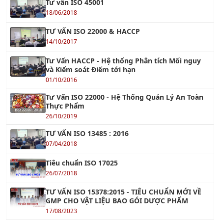
Khóa học VDA 6.3 - Chuyên Gia Đánh Giá Quá Trình
Xem tiếp »