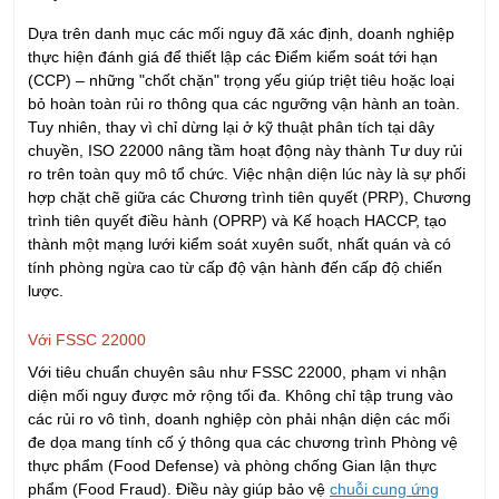
Công ty:
Nội dung:
Gửi
LIÊN HỆ TƯ VẤN