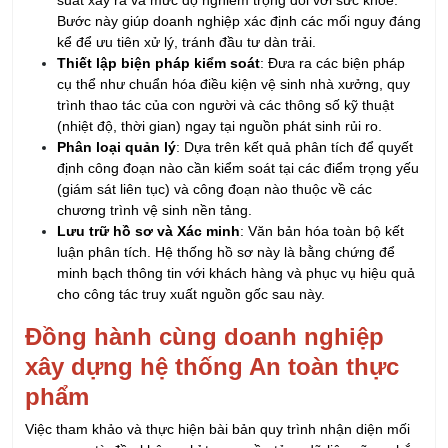
KHÓA HỌC NHẬN THỨC VÀ ĐÁNH GIÁ VIÊN NỘI
BỘ HỆ THỐNG QUẢN LÝ AN TOÀN & SỨC KHỎE
NGHỀ NGHIỆP ISO 45001:2018
09/08/2026
Khóa học Tối ưu hóa Quản lý Sản xuất với Chat
GPT
13/08/2026
Khóa Học Kỹ Năng Thuyết Trình Chuyên Nghiệp
14/08/2026
Khóa Học Kỹ Năng Giao Tiếp Chuyên Nghiệp
14/08/2026
KHÓA HỌC TPM_BẢO TRÌ NĂNG SUẤT TOÀN
DIỆN
15/08/2026
Khóa Học TPS_Toyota Production System - Hệ
Thống Sản Xuất Toyota
15/08/2026