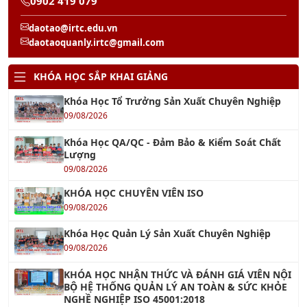
Khóa học Kỹ Năng Tạo Động Lực Cho Nhân Viên
13/08/2026
Khóa học Kỹ Năng Soạn Thảo Văn Bản Hành
Chính
14/08/2026
Khóa học Xây Dựng Khung Năng Lực Nhân Sự
20/08/2026
Khóa học Xây dựng Đội Ngũ Kế Thừa
13/08/2026
Khóa học Kỹ năng Kích hoạt Năng suất Nhân
viên
13/08/2026
KHÓA AI
Khóa học Tối ưu hóa Quản lý Sản xuất với Chat
GPT
13/08/2026