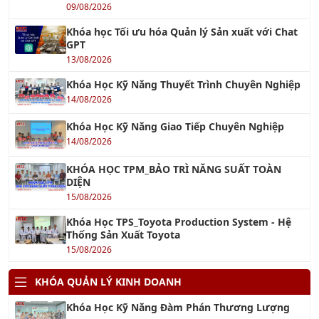
Khóa học ChatGPT - Tối ưu hóa công việc với
ChatGPT
13/08/2026
Khóa học AI Marketing
15/08/2026
Khóa học Ứng dụng AI cho Khối văn phòng
13/08/2026
Khóa học Ứng dụng AI trong Quản lý dự án
15/08/2026
Khóa học AI - Ứng dụng AI Tối ưu hóa công việc
hiệu quả
17/09/2026
TƯ VẤN QUẢN LÝ
Tư Vấn ISO 9001 – Hệ Thống Quản Lý Chất
Lượng
18/12/2021