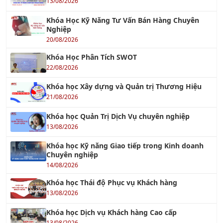
TƯ VẤN ISO 15378:2015 - TIÊU CHUẨN MỚI VỀ
GMP CHO VẬT LIỆU BAO GÓI DƯỢC PHẨM
17/08/2023
TC ISO 31000 - Quản Lý Rủi Ro
26/07/2018
TƯ VẤN ISO 50001
26/10/2017
Tư vấn Halal - Cơ hội xuất khẩu tới thị trường
Hồi giáo
12/01/2023
Tư Vấn Xây Dựng Hệ Thống KPI cho doanh
nghiệp
29/11/2021
TƯ VẤN TÁI CẤU TRÚC DOANH NGHIỆP
18/12/2021
TƯ VẤN 5S
04/10/2016