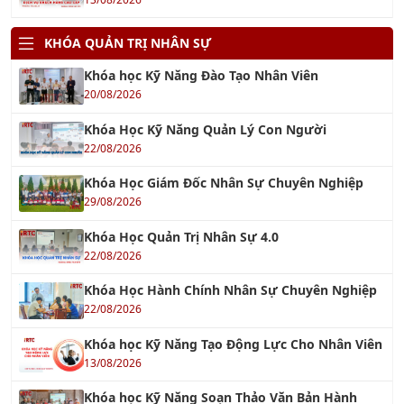
TƯ VẤN BRC
14/11/2017
Tư Vấn FSSC 22000
12/12/2022
Tư vấn GMP - Good Manufacturing Practices
20/03/2021
Tư vấn BSCI - Nhanh Chóng Hiệu Quả
18/01/2022
BSCI & WRAP
17/10/2017
IATF 16949
17/10/2017
TƯ VẤN SA 8000
03/10/2016