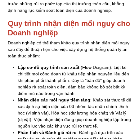
Hồ Chí Minh - Đà Nẵng - Hà Nội
028 667 02879
0902 419 079
daotao@irtc.edu.vn
daotaoquanly.irtc@gmail.com
KHÓA HỌC SẮP KHAI GIẢNG
Khóa Học Tổ Trưởng Sản Xuất Chuyên Nghiệp
09/08/2026
Khóa Học QA/QC - Đảm Bảo & Kiểm Soát Chất
Lượng
09/08/2026
KHÓA HỌC CHUYÊN VIÊN ISO
09/08/2026
Khóa Học Quản Lý Sản Xuất Chuyên Nghiệp
09/08/2026