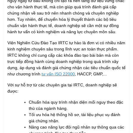
KHÓA QUẢN LÝ KINH DOANH
Khóa Học Kỹ Năng Đàm Phán Thương Lượng
21/08/2026
Khóa học Kỹ Năng Dịch Vụ Khách Hàng Qua
Điện Thoại
21/08/2026
Khóa học Kỹ Năng Bán Hàng Qua Điện Thoại
21/08/2026
Khóa học Kỹ Năng Chăm Sóc Khách Hàng
13/08/2026
Khóa học Kỹ năng Huấn Luyện Đội Ngũ Bán
Hàng
27/08/2026
Khóa học Giám Sát Bán Hàng Chuyên Nghiệp
20/08/2026
Khóa học ASM - Quản lý Kinh Doanh Khu Vực