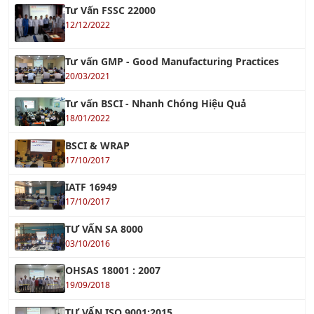
Khóa học Quản lý Dự Án Xây Dựng
Xem tiếp »