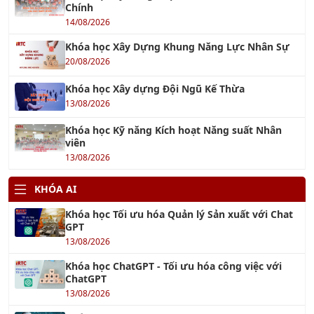
OHSAS 18001 : 2007
19/09/2018
TƯ VẤN ISO 9001:2015
01/10/2016
TIN TỨC ĐÀO TẠO