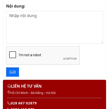
13/08/2026
Khóa học Dịch vụ Khách hàng Cao cấp
13/08/2026
KHÓA QUẢN TRỊ NHÂN SỰ
Khóa học Kỹ Năng Đào Tạo Nhân Viên
20/08/2026
Khóa Học Kỹ Năng Quản Lý Con Người
22/08/2026
Khóa Học Giám Đốc Nhân Sự Chuyên Nghiệp
29/08/2026
Khóa Học Quản Trị Nhân Sự 4.0
22/08/2026
Khóa Học Hành Chính Nhân Sự Chuyên Nghiệp
22/08/2026