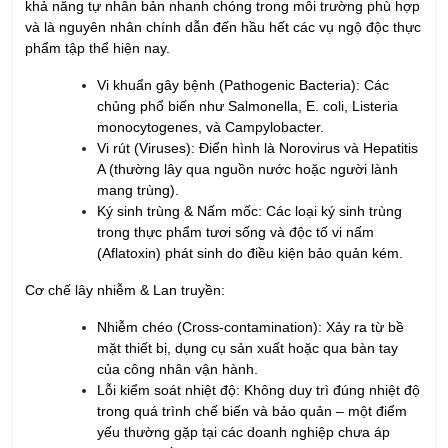
các rủi ro vô tình, doanh nghiệp còn phải nhận diện các mối
đe dọa mang tính cố ý thông qua các chương trình Phòng vệ
thực phẩm (Food Defense) và phòng chống Gian lận thực
phẩm (Food Fraud). Điều này giúp bảo vệ
chuỗi cung ứng
trước những rủi ro phức tạp của thị trường toàn cầu, khẳng
định năng lực kiểm soát toàn diện của doanh nghiệp.
Quy trình nhận diện mối nguy cho
Doanh nghiệp
Doanh nghiệp có thể tham khảo quy trình nhận diện mối nguy
sau đây để thuận tiện cho việc xây dựng hệ thống quản lý an
toàn thực phẩm:
Lập sơ đồ quy trình sản xuất
(Flow Diagram): Liệt kê
chi tiết mọi công đoạn từ khâu tiếp nhận nguyên liệu đến
khi phân phối thành phẩm. Đây là "bản đồ" giúp doanh
nghiệp rà soát toàn diện, đảm bảo không bỏ sót bất kỳ
điểm mù nào trong vận hành.
Nhận diện các mối nguy tiềm tàng
: Khảo sát thực tế để
xác định sự hiện diện của 03 nhóm tác nhân chính: Sinh
học (vi sinh vật), Hóa học (dư lượng hóa chất) và Vật lý