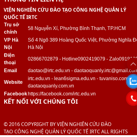
VIỆN NGHIÊN CỨU ĐÀO TẠO CÔNG NGHỆ QUẢN LÝ
QUỐC TẾ IRTC
Trụ sở
58 Nguyễn Xí, Phường Bình Thạnh, TP.HCM
chính
VP Hà
Số 4 Ngõ 389 Hoàng Quốc Việt, Phường Nghĩa Đ
Nội
Hà Nội
Điện
02866702879
-
Hotline
0902419079
-
Zalo
091918
thoại
Email
daotao@irtc.edu.vn
-
daotaoquanly.irtc@gmail.co
irtc.edu.vn
-
lean6sigma.edu.vn
-
tuvaniso.com.vn
Website
daotaoquanly.com.vn
Facebook
https://facebook.com/irtc.edu.vn
KẾT NỐI VỚI CHÚNG TÔI
© 2016 COPYRIGHT BY VIỆN NGHIÊN CỨU ĐÀO
TẠO CÔNG NGHỆ QUẢN LÝ QUỐC TẾ IRTC ALL RIGHTS
RESERVED