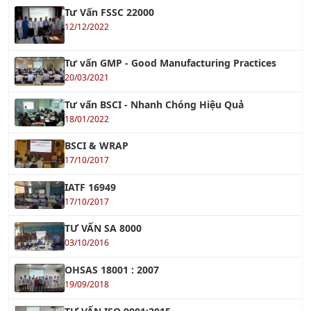
12/12/2022
Tư vấn GMP - Good Manufacturing Practices
20/03/2021
Tư vấn BSCI - Nhanh Chóng Hiệu Quả
18/01/2022
BSCI & WRAP
17/10/2017
IATF 16949
17/10/2017
TƯ VẤN SA 8000
03/10/2016
OHSAS 18001 : 2007
19/09/2018
TƯ VẤN ISO 9001:2015