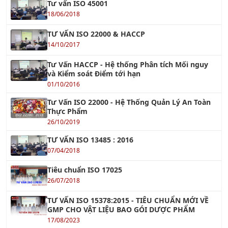
18/06/2018
TƯ VẤN ISO 22000 & HACCP
14/10/2017
Tư Vấn HACCP - Hệ thống Phân tích Mối nguy
và Kiểm soát Điểm tới hạn
01/10/2016
Tư Vấn ISO 22000 - Hệ Thống Quản Lý An Toàn
Thực Phẩm
26/10/2019
TƯ VẤN ISO 13485 : 2016
07/04/2018
Tiêu chuẩn ISO 17025
26/07/2018
TƯ VẤN ISO 15378:2015 - TIÊU CHUẨN MỚI VỀ
GMP CHO VẬT LIỆU BAO GÓI DƯỢC PHẨM
17/08/2023
TC ISO 31000 - Quản Lý Rủi Ro