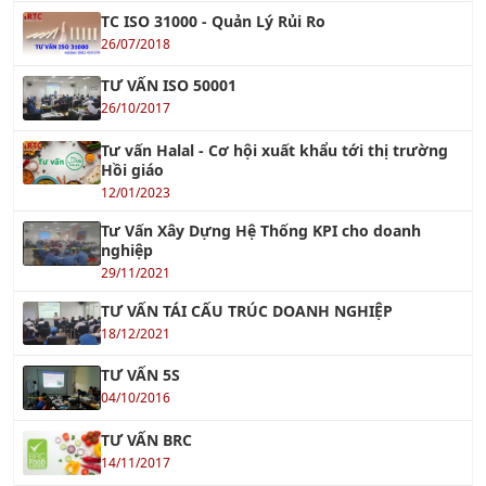
26/07/2018
TƯ VẤN ISO 50001
26/10/2017
Tư vấn Halal - Cơ hội xuất khẩu tới thị trường
Hồi giáo
12/01/2023
Tư Vấn Xây Dựng Hệ Thống KPI cho doanh
nghiệp
29/11/2021
TƯ VẤN TÁI CẤU TRÚC DOANH NGHIỆP
18/12/2021
TƯ VẤN 5S
04/10/2016
TƯ VẤN BRC
14/11/2017
Tư Vấn FSSC 22000