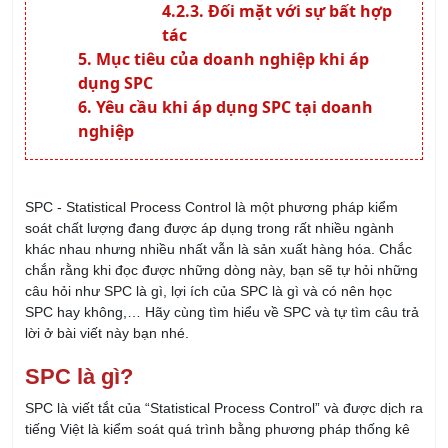
Yêu cầu khi áp dụng SPC tại doanh
nghiệp
SPC - Statistical Process Control là một phương pháp kiểm
soát chất lượng đang được áp dụng trong rất nhiều ngành
khác nhau nhưng nhiều nhất vẫn là sản xuất hàng hóa. Chắc
chắn rằng khi đọc được những dòng này, bạn sẽ tự hỏi những
câu hỏi như SPC là gì, lợi ích của SPC là gì và có nên học
SPC hay không,… Hãy cùng tìm hiểu về SPC và tự tìm câu trả
lời ở bài viết này bạn nhé.
SPC là gì?
SPC là viết tắt của “Statistical Process Control” và được dịch ra
tiếng Việt là kiểm soát quá trình bằng phương pháp thống kê
SPC là cách thức các doanh nghiệp sử dụng thống kê để thu
thập, phân loại và xử lý thông tin dữ liệu. Dữ liệu thu được
trong quá trình trên sẽ phản ánh được khả năng hoạt động
vận hành của một dây chuyền sản xuất hay của một nhà máy.