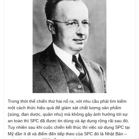
Trong thời thế chiến thứ hai nổ ra, với nhu cầu phải tìm kiếm
một cách thức hiệu quả để giám sát chất lượng sản phẩm
(súng, đạn dược, quân nhu) mà không gây ảnh hưởng tới sự
an toàn thì SPC đã được tin dùng và áp dụng rộng rãi sau đó.
Tuy nhiên sau khi cuộc chiến kết thúc thì việc sử dụng SPC tại
Mỹ dần ít đi và điểm đến tiếp theo của SPC đó là Nhật Bản –
nơi mà ngày nay SPC vẫn được sử dụng.
Mãi tới những năm 1970, khi nhận thấy được áp lực từ những
sản phẩm chất lượng từ Nhật Bản thì SPC đã được chấp nhận
lại trong ngành công nghiệp Mỹ.