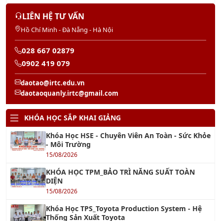
028 667 02879
0902 419 079
daotao@irtc.edu.vn
daotaoquanly.irtc@gmail.com
KHÓA HỌC SẮP KHAI GIẢNG
Khóa Học HSE - Chuyên Viên An Toàn - Sức Khỏe
- Môi Trường
15/08/2026
KHÓA HỌC TPM_BẢO TRÌ NĂNG SUẤT TOÀN
DIỆN
15/08/2026
Khóa Học TPS_Toyota Production System - Hệ
Thống Sản Xuất Toyota
15/08/2026
Khóa học Quản trị Mua Hàng Cao Cấp -
Purchasing Management
15/08/2026