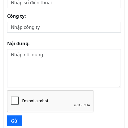
Nội dung:
Gửi
LIÊN HỆ TƯ VẤN
Hồ Chí Minh - Đà Nẵng - Hà Nội