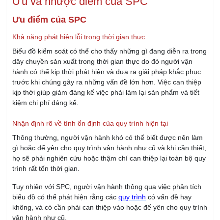
Biểu đồ kiểm soát có thể cho thấy những gì đang diễn ra trong
dây chuyền sản xuất trong thời gian thực do đó người vận
hành có thể kịp thời phát hiện và đưa ra giải pháp khắc phục
trước khi chúng gây ra những vấn đề lớn hơn. Việc can thiệp
kịp thời giúp giảm đáng kể việc phải làm lại sản phẩm và tiết
kiệm chi phí đáng kể.
Nhận định rõ về tính ổn định của quy trình hiện tại
Thông thường, người vận hành khó có thể biết được nên làm
gì hoặc để yên cho quy trình vận hành như cũ và khi cần thiết,
họ sẽ phải nghiên cứu hoặc thậm chí can thiệp lại toàn bộ quy
trình rất tốn thời gian.
Tuy nhiên với SPC, người vận hành thông qua việc phân tích
biểu đồ có thể phát hiện rằng các
quy trình
có vấn đề hay
không, và có cần phải can thiệp vào hoặc để yên cho quy trình
vận hành như cũ.
Cung cấp nguồn thông tin chính xác và đồng bộ cho các bên
liên quan
SPC cung cấp những biểu đồ và tiết lộ các thông tin chính xác