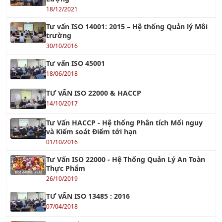
30/10/2016
Tư vấn ISO 45001
18/06/2018
TƯ VẤN ISO 22000 & HACCP
14/10/2017
Tư Vấn HACCP - Hệ thống Phân tích Mối nguy
và Kiểm soát Điểm tới hạn
01/10/2016
Tư Vấn ISO 22000 - Hệ Thống Quản Lý An Toàn
Thực Phẩm
26/10/2019
TƯ VẤN ISO 13485 : 2016
07/04/2018
Tiêu chuẩn ISO 17025
26/07/2018
TƯ VẤN ISO 15378:2015 - TIÊU CHUẨN MỚI VỀ
GMP CHO VẬT LIỆU BAO GÓI DƯỢC PHẨM