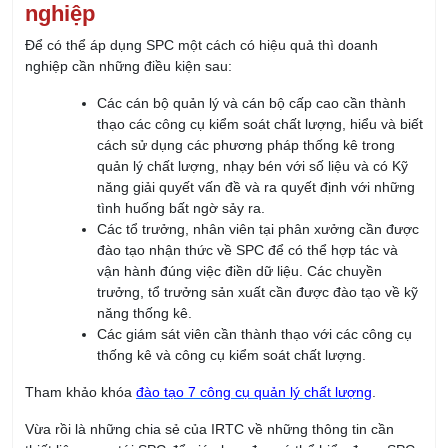
Các cán bộ quản lý và cán bộ cấp cao cần thành
thạo các công cụ kiểm soát chất lượng, hiểu và biết
cách sử dụng các phương pháp thống kê trong
quản lý chất lượng, nhạy bén với số liệu và có Kỹ
năng giải quyết vấn đề và ra quyết định với những
tình huống bất ngờ sảy ra.
Các tổ trưởng, nhân viên tại phân xưởng cần được
đào tạo nhận thức về SPC để có thể hợp tác và
vận hành đúng việc điền dữ liệu. Các chuyền
trưởng, tổ trưởng sản xuất cần được đào tạo về kỹ
năng thống kê.
Các giám sát viên cần thành thạo với các công cụ
thống kê và công cụ kiểm soát chất lượng.
Tham khảo khóa
đào tạo 7 công cụ quản lý chất lượng
.
Vừa rồi là những chia sẻ của IRTC về những thông tin cần
thiết liên quan tới SPC để giúp bạn đọc có thể hiểu được SPC
là gì cũng như những điều cần biết về SPC. Việc nắm bắt về
SPC giúp cho doanh nghiệp có thể áp dụng nó một cách hiệu
quả để có thể nâng cao chất lượng sản phẩm, đáp ứng nhu
cầu khách hàng và người tiêu dùng. Để được tư vấn SPC cũng