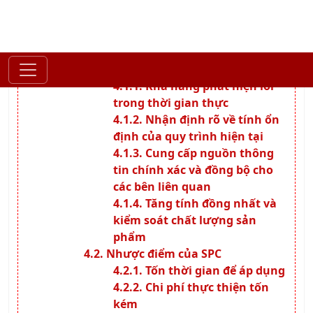
Ưu điểm của SPC
Khả năng phát hiện lỗi
trong thời gian thực
Nhận định rõ về tính ổn
định của quy trình hiện tại
Cung cấp nguồn thông
tin chính xác và đồng bộ cho
các bên liên quan
Tăng tính đồng nhất và
kiểm soát chất lượng sản
phẩm
Nhược điểm của SPC
Tốn thời gian để áp dụng
Chi phí thực thiện tốn
kém
Đối mặt với sự bất hợp
tác
Mục tiêu của doanh nghiệp khi áp
dụng SPC