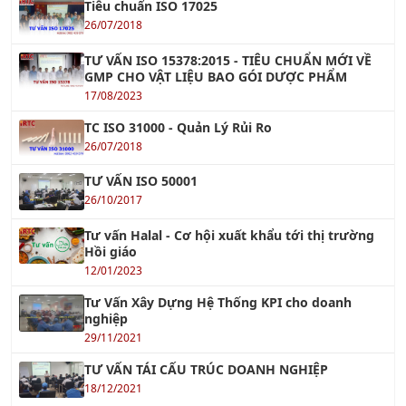
17/08/2023
TC ISO 31000 - Quản Lý Rủi Ro
26/07/2018
TƯ VẤN ISO 50001
26/10/2017
Tư vấn Halal - Cơ hội xuất khẩu tới thị trường
Hồi giáo
12/01/2023
Tư Vấn Xây Dựng Hệ Thống KPI cho doanh
nghiệp
29/11/2021
TƯ VẤN TÁI CẤU TRÚC DOANH NGHIỆP
18/12/2021
TƯ VẤN 5S
04/10/2016
TƯ VẤN BRC