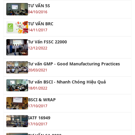
14/11/2017
Tư Vấn FSSC 22000
12/12/2022
Tư vấn GMP - Good Manufacturing Practices
20/03/2021
Tư vấn BSCI - Nhanh Chóng Hiệu Quả
18/01/2022
BSCI & WRAP
17/10/2017
IATF 16949
17/10/2017
TƯ VẤN SA 8000
03/10/2016
OHSAS 18001 : 2007
19/09/2018