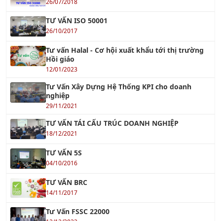
Khóa học RCM - Bảo Trì Dựa Trên Độ Tin Cậy
Xem tiếp »