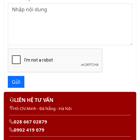
Khóa học Kỹ năng Giao tiếp trong Kinh doanh
Chuyên nghiệp
14/08/2026
Khóa học Thái độ Phục vụ Khách hàng
13/08/2026
Khóa học Dịch vụ Khách hàng Cao cấp
13/08/2026
KHÓA QUẢN TRỊ NHÂN SỰ
Khóa học Kỹ Năng Đào Tạo Nhân Viên
20/08/2026
Khóa Học Kỹ Năng Quản Lý Con Người
22/08/2026
Khóa Học Giám Đốc Nhân Sự Chuyên Nghiệp
29/08/2026
Khóa Học Quản Trị Nhân Sự 4.0