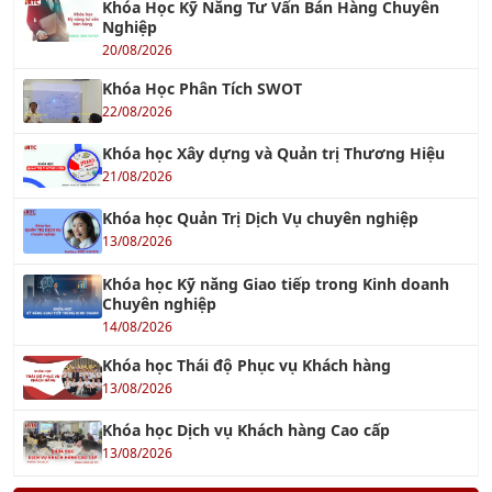
07/04/2018
Tiêu chuẩn ISO 17025
26/07/2018
TƯ VẤN ISO 15378:2015 - TIÊU CHUẨN MỚI VỀ
GMP CHO VẬT LIỆU BAO GÓI DƯỢC PHẨM
17/08/2023
TC ISO 31000 - Quản Lý Rủi Ro
26/07/2018
TƯ VẤN ISO 50001
26/10/2017
Tư vấn Halal - Cơ hội xuất khẩu tới thị trường
Hồi giáo
12/01/2023
Tư Vấn Xây Dựng Hệ Thống KPI cho doanh
nghiệp
29/11/2021