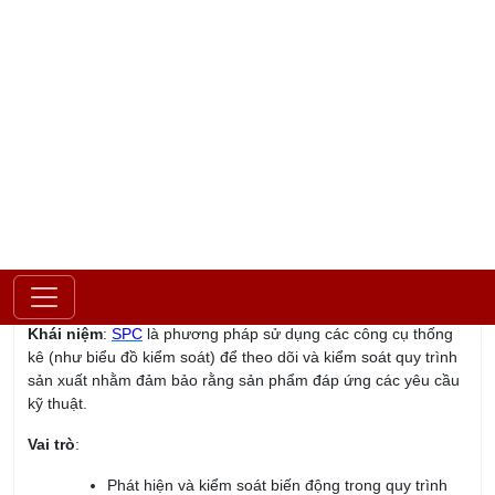
chính xác và hiệu quả cao, việc nắm vững
5 Core Tools
- bao
gồm APQP, FMEA, SPC, MSA và PPAP - trở thành yếu tố then
chốt giúp doanh nghiệp đáp ứng tiêu chuẩn
IATF 16949
và cải
thiện năng lực cạnh tranh. Để hỗ trợ các cá nhân và tổ chức
hiểu rõ và áp dụng hiệu quả những công cụ này,
Viện IRTC
đã
thiết kế khóa học chuyên sâu về
5 Core Tools
. Khóa học
không chỉ cung cấp kiến thức nền tảng mà còn hướng dẫn
thực hành áp dụng các công cụ trong thực tế, giúp học viên tối
ưu hóa quy trình sản xuất, giảm thiểu rủi ro và nâng cao chất
lượng sản phẩm. Đây là cơ hội để các doanh nghiệp nâng cao
năng lực quản lý chất lượng, đáp ứng yêu cầu khắt khe của
khách hàng và thị trường quốc tế.
Họ và tên:
Email: