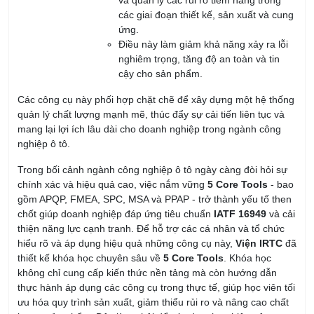
Khóa Học TPS_Toyota Production System - Hệ
Thống Sản Xuất Toyota
15/08/2026
KHÓA QUẢN LÝ KINH DOANH
Khóa Học Kỹ Năng Đàm Phán Thương Lượng
21/08/2026
Khóa học Kỹ Năng Dịch Vụ Khách Hàng Qua
Điện Thoại
21/08/2026
Khóa học Kỹ Năng Bán Hàng Qua Điện Thoại
21/08/2026
Khóa học Kỹ Năng Chăm Sóc Khách Hàng
13/08/2026
Khóa học Kỹ năng Huấn Luyện Đội Ngũ Bán
Hàng
27/08/2026