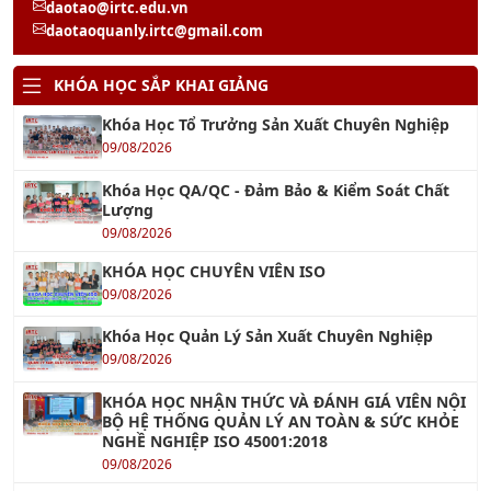
22/08/2026
Khóa Học Hành Chính Nhân Sự Chuyên Nghiệp
22/08/2026
Khóa học Kỹ Năng Tạo Động Lực Cho Nhân Viên
13/08/2026
Khóa học Kỹ Năng Soạn Thảo Văn Bản Hành
Chính
14/08/2026
Khóa học Xây Dựng Khung Năng Lực Nhân Sự
20/08/2026
Khóa học Xây dựng Đội Ngũ Kế Thừa
13/08/2026
Khóa học Kỹ năng Kích hoạt Năng suất Nhân
viên
13/08/2026
KHÓA AI