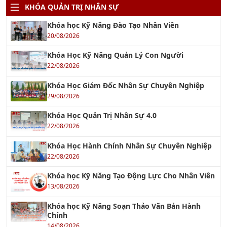
TƯ VẤN TÁI CẤU TRÚC DOANH NGHIỆP
18/12/2021
TƯ VẤN 5S
04/10/2016
TƯ VẤN BRC
14/11/2017
Tư Vấn FSSC 22000
12/12/2022
Tư vấn GMP - Good Manufacturing Practices
20/03/2021
Tư vấn BSCI - Nhanh Chóng Hiệu Quả
18/01/2022
BSCI & WRAP
17/10/2017
IATF 16949