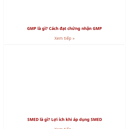
KHÓA HỌC LIÊN QUAN
KHÓA HỌC KỸ NĂNG QUẢN LÝ THỜI GIAN HIỆU QUẢ
Khóa học Kỹ năng Xây Dựng Quy Trình Nghiệp Vụ chuyên
nghiệp
Khóa Học Kỹ Năng Thuyết Trình Chuyên Nghiệp
Khóa Học Nâng Cao Năng Lực Quản Lý Cấp Trung
Khóa học Kỹ năng Lãnh Đạo Đột Phá
TƯ VẤN
TƯ VẤN ISO 15378:2015 - TIÊU CHUẨN MỚI VỀ GMP CHO
VẬT LIỆU BAO GÓI DƯỢC PHẨM
Tư vấn Halal - Cơ hội xuất khẩu tới thị trường Hồi giáo
Tư Vấn FSSC 22000
Tư vấn BSCI - Nhanh Chóng Hiệu Quả
TƯ VẤN TÁI CẤU TRÚC DOANH NGHIỆP
TÀI LIỆU CHIA SẺ
Tài liệu ISO 9001: 2015