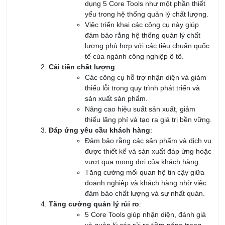
KHÓA HỌC CHUYÊN VIÊN ISO
09/08/2026
Khóa Học Quản Lý Sản Xuất Chuyên Nghiệp
09/08/2026
KHÓA HỌC NHẬN THỨC VÀ ĐÁNH GIÁ VIÊN NỘI
BỘ HỆ THỐNG QUẢN LÝ AN TOÀN & SỨC KHỎE
NGHỀ NGHIỆP ISO 45001:2018
09/08/2026
Khóa học Tối ưu hóa Quản lý Sản xuất với Chat
GPT
13/08/2026
Khóa Học Kỹ Năng Thuyết Trình Chuyên Nghiệp
14/08/2026
Khóa Học Kỹ Năng Giao Tiếp Chuyên Nghiệp
14/08/2026
KHÓA HỌC TPM_BẢO TRÌ NĂNG SUẤT TOÀN
DIỆN
15/08/2026