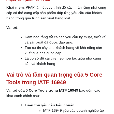
Gửi
LIÊN HỆ TƯ VẤN
Hồ Chí Minh - Đà Nẵng - Hà Nội
028 667 02879
0902 419 079
daotao@irtc.edu.vn
daotaoquanly.irtc@gmail.com
KHÓA HỌC SẮP KHAI GIẢNG
Khóa Học Tổ Trưởng Sản Xuất Chuyên Nghiệp
09/08/2026
Khóa Học QA/QC - Đảm Bảo & Kiểm Soát Chất
Lượng
09/08/2026