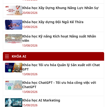
17/10/2017
TƯ VẤN SA 8000
03/10/2016
OHSAS 18001 : 2007
19/09/2018
TƯ VẤN ISO 9001:2015
01/10/2016
TIN TỨC ĐÀO TẠO