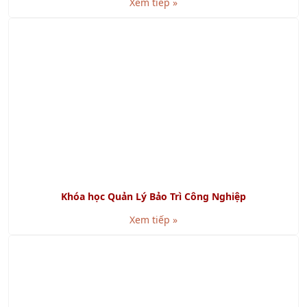
SMED là gì? Lợi ích khi áp dụng SMED
Xem tiếp »
Chuỗi cung ứng khép kín là gì? Bao gồm những phần
nào?
Xem tiếp »
KHÁCH HÀNG TIÊU BIỂU