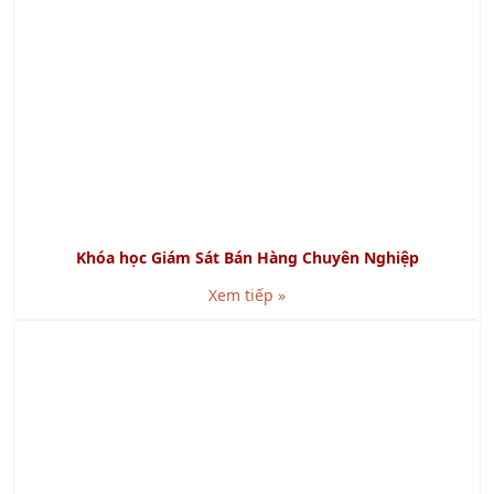
Khóa học Kỹ năng Báo cáo và Thuyết trình bằng
Powerpoint
Xem tiếp »
Khóa học Kỹ năng Viết Báo Cáo chuyên nghiệp