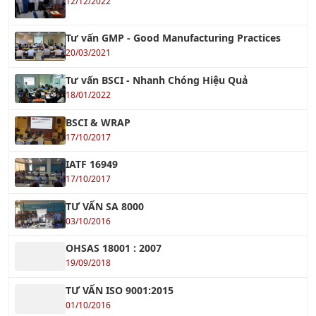
Khóa học Quản Lý Bảo Trì Công Nghiệp
Xem tiếp »
Khóa học Quản lý Dự Án Xây Dựng
Xem tiếp »