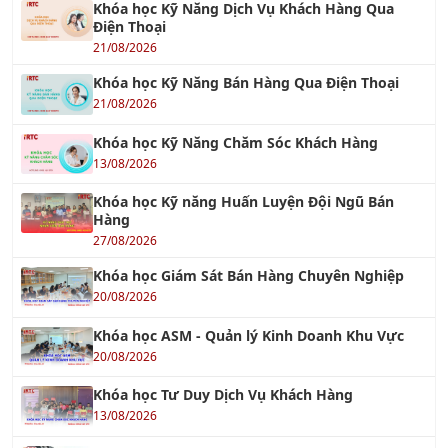
Tư Vấn ISO 9001 – Hệ Thống Quản Lý Chất
Lượng
18/12/2021
Tư vấn ISO 14001: 2015 – Hệ thống Quản lý Môi
trường
30/10/2016
Tư vấn ISO 45001
18/06/2018
TƯ VẤN ISO 22000 & HACCP
14/10/2017
Tư Vấn HACCP - Hệ thống Phân tích Mối nguy
và Kiểm soát Điểm tới hạn
01/10/2016
Tư Vấn ISO 22000 - Hệ Thống Quản Lý An Toàn
Thực Phẩm
26/10/2019
TƯ VẤN ISO 13485 : 2016