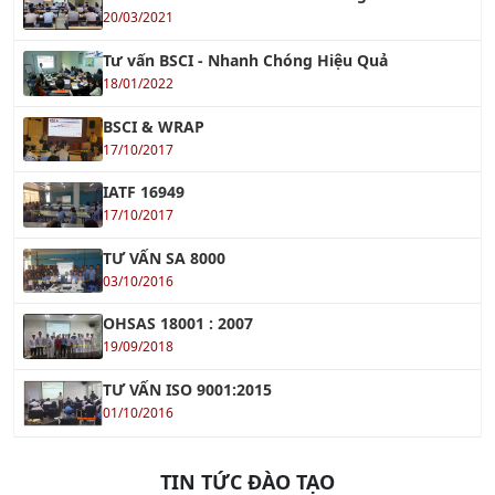
20/03/2021
Tư vấn BSCI - Nhanh Chóng Hiệu Quả
18/01/2022
BSCI & WRAP
17/10/2017
IATF 16949
17/10/2017
TƯ VẤN SA 8000
03/10/2016
OHSAS 18001 : 2007
19/09/2018
TƯ VẤN ISO 9001:2015
01/10/2016
TIN TỨC ĐÀO TẠO