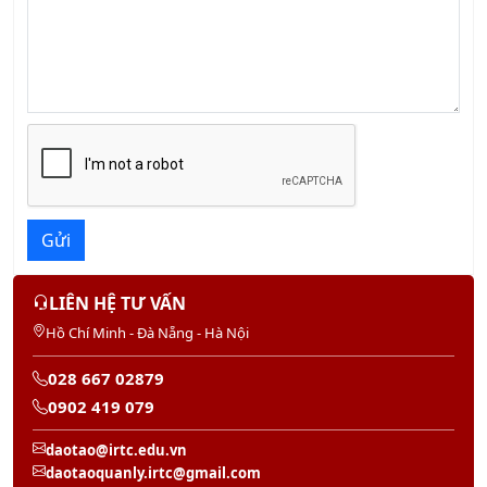
Gửi
LIÊN HỆ TƯ VẤN
Hồ Chí Minh - Đà Nẵng - Hà Nội
028 667 02879
0902 419 079
daotao@irtc.edu.vn
daotaoquanly.irtc@gmail.com