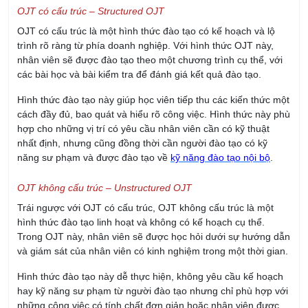
OJT có cấu trúc – Structured OJT
OJT có cấu trúc là một hình thức đào tạo có kế hoạch và lộ
trình rõ ràng từ phía doanh nghiệp. Với hình thức OJT này,
nhân viên sẽ được đào tạo theo một chương trình cụ thể, với
các bài học và bài kiểm tra để đánh giá kết quả đào tạo.
Hình thức đào tạo này giúp học viên tiếp thu các kiến thức một
cách đầy đủ, bao quát và hiểu rõ công việc. Hình thức này phù
hợp cho những vị trí có yêu cầu nhân viên cần có kỹ thuật
nhất định, nhưng cũng đồng thời cần người đào tạo có kỹ
năng sư phạm và được đào tạo về
kỹ năng đào tạo nội bộ
.
OJT không cấu trúc – Unstructured OJT
Trái ngược với OJT có cấu trúc, OJT không cấu trúc là một
hình thức đào tạo linh hoạt và không có kế hoạch cụ thể.
Trong OJT này, nhân viên sẽ được học hỏi dưới sự hướng dẫn
và giám sát của nhân viên có kinh nghiệm trong một thời gian.
Hình thức đào tạo này dễ thực hiện, không yêu cầu kế hoạch
hay kỹ năng sư phạm từ người đào tạo nhưng chỉ phù hợp với
những công việc có tính chất đơn giản hoặc nhân viên được