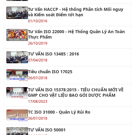
Tư Vấn HACCP - Hệ thống Phân tích Mối nguy
và Kiểm soát Điểm tới hạn
01/10/2016
Tư Vấn ISO 22000 - Hệ Thống Quản Lý An Toàn
Thực Phẩm
26/10/2019
TƯ VẤN ISO 13485 : 2016
07/04/2018
Tiêu chuẩn ISO 17025
26/07/2018
TƯ VẤN ISO 15378:2015 - TIÊU CHUẨN MỚI VỀ
GMP CHO VẬT LIỆU BAO GÓI DƯỢC PHẨM
17/08/2023
TC ISO 31000 - Quản Lý Rủi Ro
26/07/2018
TƯ VẤN ISO 50001
26/10/2017