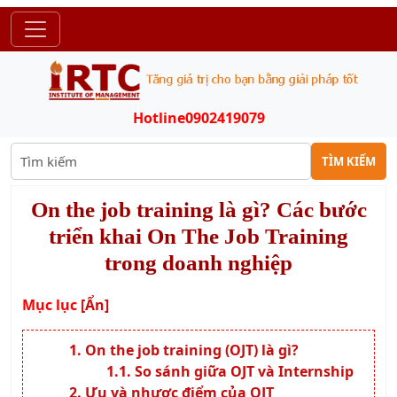
Hotline
0902419079
TÌM KIẾM
On the job training là gì? Các bước
triển khai On The Job Training
trong doanh nghiệp
Mục lục
[Ẩn]
On the job training (OJT) là gì?
So sánh giữa OJT và Internship
Ưu và nhược điểm của OJT